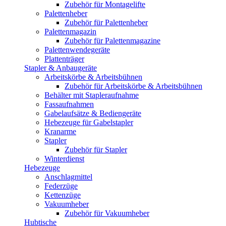
Zubehör für Montagelifte
Palettenheber
Zubehör für Palettenheber
Palettenmagazin
Zubehör für Palettenmagazine
Palettenwendegeräte
Plattenträger
Stapler & Anbaugeräte
Arbeitskörbe & Arbeitsbühnen
Zubehör für Arbeitskörbe & Arbeitsbühnen
Behälter mit Stapleraufnahme
Fassaufnahmen
Gabelaufsätze & Bediengeräte
Hebezeuge für Gabelstapler
Kranarme
Stapler
Zubehör für Stapler
Winterdienst
Hebezeuge
Anschlagmittel
Federzüge
Kettenzüge
Vakuumheber
Zubehör für Vakuumheber
Hubtische