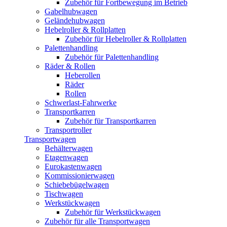
Zubehör für Fortbewegung im Betrieb
Gabelhubwagen
Geländehubwagen
Hebelroller & Rollplatten
Zubehör für Hebelroller & Rollplatten
Palettenhandling
Zubehör für Palettenhandling
Räder & Rollen
Heberollen
Räder
Rollen
Schwerlast-Fahrwerke
Transportkarren
Zubehör für Transportkarren
Transportroller
Transportwagen
Behälterwagen
Etagenwagen
Eurokastenwagen
Kommissionierwagen
Schiebebügelwagen
Tischwagen
Werkstückwagen
Zubehör für Werkstückwagen
Zubehör für alle Transportwagen