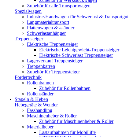
Zubehör für Werkstückwagen
Zubehör für alle Transportwagen
Spezialwagen
Industrie-Handwagen für Schwerlast & Transportgut
Langmaterialtransport
Plattenwagen & -ständer
Schwerlastanhänger
Treppensteiger
Elektrische Treppensteiger
Elektrische Leichtgewicht-Treppensteiger
Elektrische Schwerlast-Treppensteiger
Lagerverkauf Treppensteiger
Treppenkarren
Zubehör für Treppensteiger
Fördertechnik
Rollenbahnen
Zubehör für Rollenbahnen
Rollenständer
Stapeln & Heben
Hebegeräte & Wender
Fasshandling
Maschinenheber & Roller
Zubehör für Maschinenheber & Roller
Materialheber
Lastaufnahmen für Mobillifte