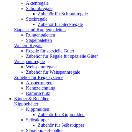
Aktenregale
Schraubregale
Zubehör für Schraubregale
Steckregale
Zubehör für Steckregale
Stapel- und Rungenpaletten
Rungenpaletten
Stapelpaletten
Weitere Regale
Regale für spezielle Güter
Zubehör für Regale für spezielle Güter
Weitspannregale
Weitspannregale
Zubehör für Weitspannregale
Zubehör für Regalsysteme
Absperrungen
Kennzeichnung
Rammschutz
Kipper & Behälter
Kippbehälter
Kippmulden
Zubehör für Kippmulden
Selbstkipper
Zubehör für Selbstkipper
Stapelkipp-Behälter