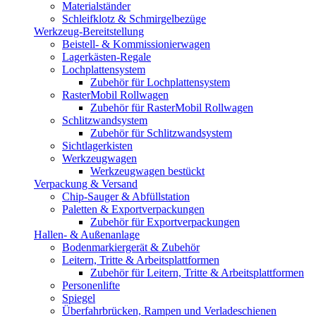
Materialständer
Schleifklotz & Schmirgelbezüge
Werkzeug-Bereitstellung
Beistell- & Kommissionierwagen
Lagerkästen-Regale
Lochplattensystem
Zubehör für Lochplattensystem
RasterMobil Rollwagen
Zubehör für RasterMobil Rollwagen
Schlitzwandsystem
Zubehör für Schlitzwandsystem
Sichtlagerkisten
Werkzeugwagen
Werkzeugwagen bestückt
Verpackung & Versand
Chip-Sauger & Abfüllstation
Paletten & Exportverpackungen
Zubehör für Exportverpackungen
Hallen- & Außenanlage
Bodenmarkiergerät & Zubehör
Leitern, Tritte & Arbeitsplattformen
Zubehör für Leitern, Tritte & Arbeitsplattformen
Personenlifte
Spiegel
Überfahrbrücken, Rampen und Verladeschienen