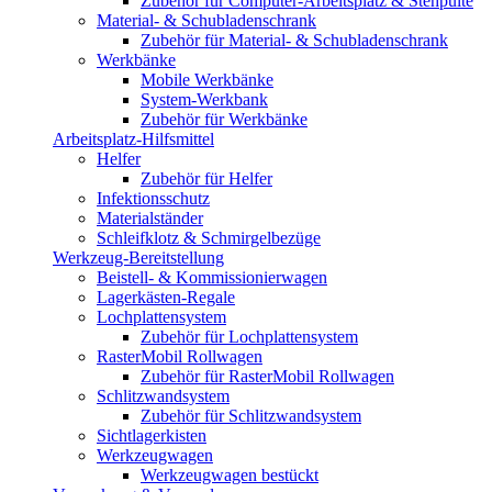
Zubehör für Computer-Arbeitsplatz & Stehpulte
Material- & Schubladenschrank
Zubehör für Material- & Schubladenschrank
Werkbänke
Mobile Werkbänke
System-Werkbank
Zubehör für Werkbänke
Arbeitsplatz-Hilfsmittel
Helfer
Zubehör für Helfer
Infektionsschutz
Materialständer
Schleifklotz & Schmirgelbezüge
Werkzeug-Bereitstellung
Beistell- & Kommissionierwagen
Lagerkästen-Regale
Lochplattensystem
Zubehör für Lochplattensystem
RasterMobil Rollwagen
Zubehör für RasterMobil Rollwagen
Schlitzwandsystem
Zubehör für Schlitzwandsystem
Sichtlagerkisten
Werkzeugwagen
Werkzeugwagen bestückt