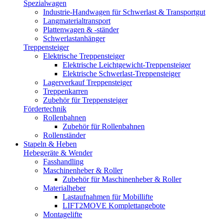
Spezialwagen
Industrie-Handwagen für Schwerlast & Transportgut
Langmaterialtransport
Plattenwagen & -ständer
Schwerlastanhänger
Treppensteiger
Elektrische Treppensteiger
Elektrische Leichtgewicht-Treppensteiger
Elektrische Schwerlast-Treppensteiger
Lagerverkauf Treppensteiger
Treppenkarren
Zubehör für Treppensteiger
Fördertechnik
Rollenbahnen
Zubehör für Rollenbahnen
Rollenständer
Stapeln & Heben
Hebegeräte & Wender
Fasshandling
Maschinenheber & Roller
Zubehör für Maschinenheber & Roller
Materialheber
Lastaufnahmen für Mobillifte
LIFT2MOVE Komplettangebote
Montagelifte