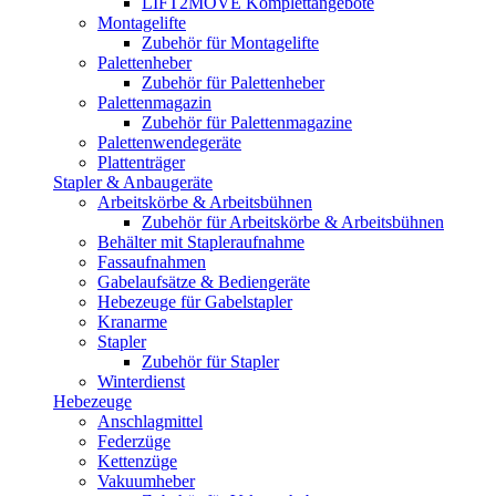
LIFT2MOVE Komplettangebote
Montagelifte
Zubehör für Montagelifte
Palettenheber
Zubehör für Palettenheber
Palettenmagazin
Zubehör für Palettenmagazine
Palettenwendegeräte
Plattenträger
Stapler & Anbaugeräte
Arbeitskörbe & Arbeitsbühnen
Zubehör für Arbeitskörbe & Arbeitsbühnen
Behälter mit Stapleraufnahme
Fassaufnahmen
Gabelaufsätze & Bediengeräte
Hebezeuge für Gabelstapler
Kranarme
Stapler
Zubehör für Stapler
Winterdienst
Hebezeuge
Anschlagmittel
Federzüge
Kettenzüge
Vakuumheber