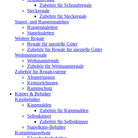
Zubehör für Schraubregale
Steckregale
Zubehör für Steckregale
Stapel- und Rungenpaletten
Rungenpaletten
Stapelpaletten
Weitere Regale
Regale für spezielle Güter
Zubehör für Regale für spezielle Güter
Weitspannregale
Weitspannregale
Zubehör für Weitspannregale
Zubehör für Regalsysteme
Absperrungen
Kennzeichnung
Rammschutz
Kipper & Behälter
Kippbehälter
Kippmulden
Zubehör für Kippmulden
Selbstkipper
Zubehör für Selbstkipper
Stapelkipp-Behälter
Komplettangebote