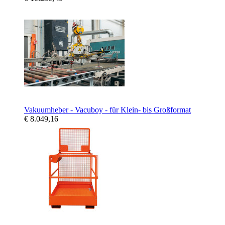
Vakuumheber - Vacuboy - für Klein- bis Großformat
€ 8.049,16