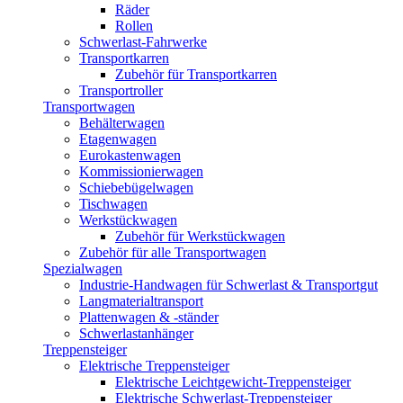
Räder
Rollen
Schwerlast-Fahrwerke
Transportkarren
Zubehör für Transportkarren
Transportroller
Transportwagen
Behälterwagen
Etagenwagen
Eurokastenwagen
Kommissionierwagen
Schiebebügelwagen
Tischwagen
Werkstückwagen
Zubehör für Werkstückwagen
Zubehör für alle Transportwagen
Spezialwagen
Industrie-Handwagen für Schwerlast & Transportgut
Langmaterialtransport
Plattenwagen & -ständer
Schwerlastanhänger
Treppensteiger
Elektrische Treppensteiger
Elektrische Leichtgewicht-Treppensteiger
Elektrische Schwerlast-Treppensteiger