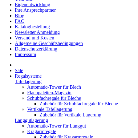
Eigenentwicklung
Ihre Ansprechpartner
Blog
FAQ
Katalogbestellung
Newsletter Anmeldung
Versand und Kosten
Allgemeine Geschäftsbedingungen
Datenschutzerklärung
Impressum
Sale
Regalsysteme
Tafellagerung
Automatic-Tower für Blech
Flachpaletten-Magazin
Schubfachregale für Bleche
Zubehör für Schubfachregale für Bleche
Vertikale Tafellagerung
Zubehör für Vertikale Lagerung
Langgutlagerung
Automatic-Tower für Langgut
Kragarmregale
Zubehör für Kragarmregale