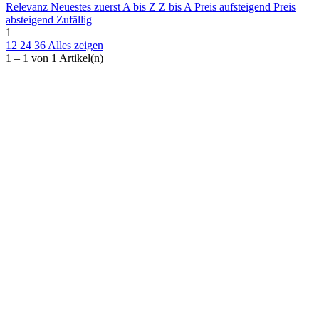
Alle Filter entfernen
Relevanz
Neuestes zuerst
A bis Z
Z bis A
Preis aufsteigend
Preis
Hersteller
absteigend
Zufällig
1
12
24
36
Alles zeigen
Karl H Bartels GmbH
1
1 – 1 von 1 Artikel(n)
Traglast
Artikel anzeigen
1