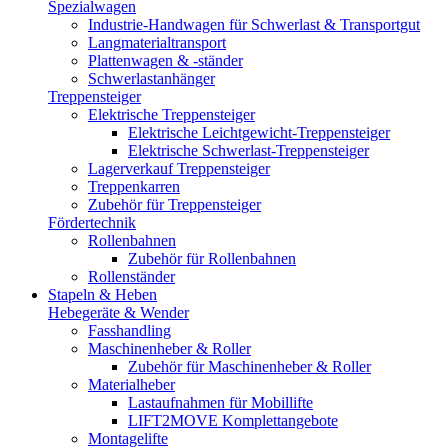
Spezialwagen
Industrie-Handwagen für Schwerlast & Transportgut
Langmaterialtransport
Plattenwagen & -ständer
Schwerlastanhänger
Treppensteiger
Elektrische Treppensteiger
Elektrische Leichtgewicht-Treppensteiger
Elektrische Schwerlast-Treppensteiger
Lagerverkauf Treppensteiger
Treppenkarren
Zubehör für Treppensteiger
Fördertechnik
Rollenbahnen
Zubehör für Rollenbahnen
Rollenständer
Stapeln & Heben
Hebegeräte & Wender
Fasshandling
Maschinenheber & Roller
Zubehör für Maschinenheber & Roller
Materialheber
Lastaufnahmen für Mobillifte
LIFT2MOVE Komplettangebote
Montagelifte