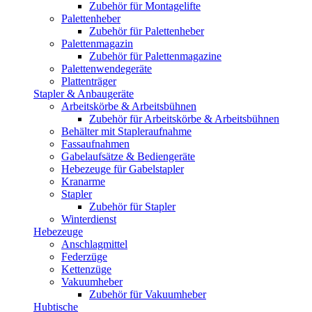
Zubehör für Montagelifte
Palettenheber
Zubehör für Palettenheber
Palettenmagazin
Zubehör für Palettenmagazine
Palettenwendegeräte
Plattenträger
Stapler & Anbaugeräte
Arbeitskörbe & Arbeitsbühnen
Zubehör für Arbeitskörbe & Arbeitsbühnen
Behälter mit Stapleraufnahme
Fassaufnahmen
Gabelaufsätze & Bediengeräte
Hebezeuge für Gabelstapler
Kranarme
Stapler
Zubehör für Stapler
Winterdienst
Hebezeuge
Anschlagmittel
Federzüge
Kettenzüge
Vakuumheber
Zubehör für Vakuumheber
Hubtische