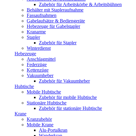
Zubehör für Arbeitskörbe & Arbeitsbühnen
Behälter mit Stapleraufnahme
Fassaufnahmen
Gabelaufsätze & Bediengeräte
Hebezeuge für Gabelstapler
Kranarme
Stapler
Zubehör für Stapler
Winterdienst
Hebezeuge
Anschlagmittel
Federzüge
Kettenzüge
Vakuumheber
Zubehör für Vakuumheber
Hubtische
Mobile Hubtische
Zubehör für mobile Hubtische
Stationäre Hubtische
Zubehör für stationäre Hubtische
Krane
Kranzubehör
Mobile Krane
Alu-Portalkran
Wanderkran