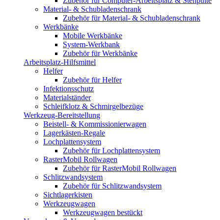
Zubehör für Computer-Arbeitsplatz & Stehpulte
Material- & Schubladenschrank
Zubehör für Material- & Schubladenschrank
Werkbänke
Mobile Werkbänke
System-Werkbank
Zubehör für Werkbänke
Arbeitsplatz-Hilfsmittel
Helfer
Zubehör für Helfer
Infektionsschutz
Materialständer
Schleifklotz & Schmirgelbezüge
Werkzeug-Bereitstellung
Beistell- & Kommissionierwagen
Lagerkästen-Regale
Lochplattensystem
Zubehör für Lochplattensystem
RasterMobil Rollwagen
Zubehör für RasterMobil Rollwagen
Schlitzwandsystem
Zubehör für Schlitzwandsystem
Sichtlagerkisten
Werkzeugwagen
Werkzeugwagen bestückt