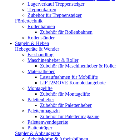
Lagerverkauf Treppensteiger
Treppenkarren
Zubehör für Treppensteiger
Fördertechnik
Rollenbahnen
Zubehör für Rollenbahnen
Rollenständer
Stapeln & Heben
Hebegeräte & Wender
Fasshandling
Maschinenheber & Roller
Zubehör für Maschinenheber & Roller
Materialheber
Lastaufnahmen für Mobillifte
LIFT2MOVE Komplettangebote
Montagelifte
Zubehör für Montagelifte
Palettenheber
Zubehör für Palettenheber
Palettenmagazin
Zubehör für Palettenmagazine
Palettenwendegeräte
Plattenträger
Stapler & Anbaugeräte
Arbeitskörbe & Arbeitsbühnen