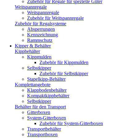
Zubehör für Regale für spezielle Güter
Weitspannregale
Weitspannregale
Zubehör für Weitspannregale
Zubehör für Regalsysteme
Absperrungen
Kennzeichnung
Rammschutz
Kipper & Behälter
Kippbehälter
Kippmulden
Zubehör für Kippmulden
Selbstkipper
Zubehör für Selbstkipper
Stapelkipp-Behälter
Komplettangebote
Klappbodenbehälter
Kompaktkippbehälter
Selbstkipper
Behälter für den Transport
Gitterboxen
System-Gitterboxen
Zubehör für System-Gitterboxen
Transportbehälter
Transportboxen