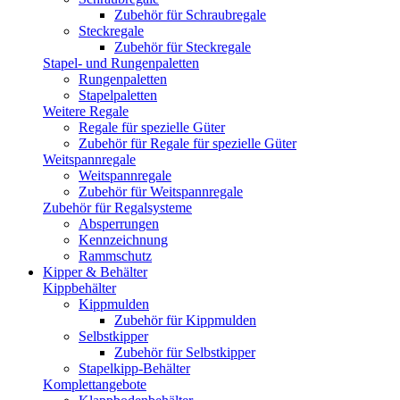
Zubehör für Schraubregale
Steckregale
Zubehör für Steckregale
Stapel- und Rungenpaletten
Rungenpaletten
Stapelpaletten
Weitere Regale
Regale für spezielle Güter
Zubehör für Regale für spezielle Güter
Weitspannregale
Weitspannregale
Zubehör für Weitspannregale
Zubehör für Regalsysteme
Absperrungen
Kennzeichnung
Rammschutz
Kipper & Behälter
Kippbehälter
Kippmulden
Zubehör für Kippmulden
Selbstkipper
Zubehör für Selbstkipper
Stapelkipp-Behälter
Komplettangebote