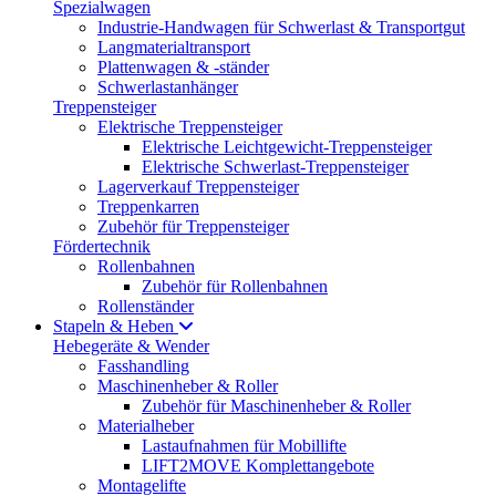
Spezialwagen
Industrie-Handwagen für Schwerlast & Transportgut
Langmaterialtransport
Plattenwagen & -ständer
Schwerlastanhänger
Treppensteiger
Elektrische Treppensteiger
Elektrische Leichtgewicht-Treppensteiger
Elektrische Schwerlast-Treppensteiger
Lagerverkauf Treppensteiger
Treppenkarren
Zubehör für Treppensteiger
Fördertechnik
Rollenbahnen
Zubehör für Rollenbahnen
Rollenständer
Stapeln & Heben
Hebegeräte & Wender
Fasshandling
Maschinenheber & Roller
Zubehör für Maschinenheber & Roller
Materialheber
Lastaufnahmen für Mobillifte
LIFT2MOVE Komplettangebote
Montagelifte