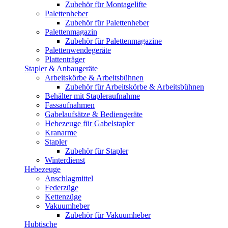
Zubehör für Montagelifte
Palettenheber
Zubehör für Palettenheber
Palettenmagazin
Zubehör für Palettenmagazine
Palettenwendegeräte
Plattenträger
Stapler & Anbaugeräte
Arbeitskörbe & Arbeitsbühnen
Zubehör für Arbeitskörbe & Arbeitsbühnen
Behälter mit Stapleraufnahme
Fassaufnahmen
Gabelaufsätze & Bediengeräte
Hebezeuge für Gabelstapler
Kranarme
Stapler
Zubehör für Stapler
Winterdienst
Hebezeuge
Anschlagmittel
Federzüge
Kettenzüge
Vakuumheber
Zubehör für Vakuumheber
Hubtische