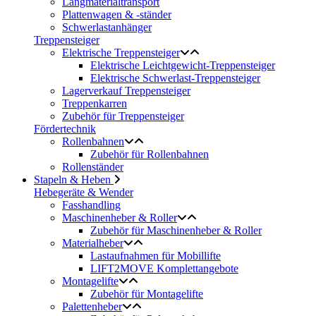
Langmaterialtransport
Plattenwagen & -ständer
Schwerlastanhänger
Treppensteiger
Elektrische Treppensteiger
Elektrische Leichtgewicht-Treppensteiger
Elektrische Schwerlast-Treppensteiger
Lagerverkauf Treppensteiger
Treppenkarren
Zubehör für Treppensteiger
Fördertechnik
Rollenbahnen
Zubehör für Rollenbahnen
Rollenständer
Stapeln & Heben
Hebegeräte & Wender
Fasshandling
Maschinenheber & Roller
Zubehör für Maschinenheber & Roller
Materialheber
Lastaufnahmen für Mobillifte
LIFT2MOVE Komplettangebote
Montagelifte
Zubehör für Montagelifte
Palettenheber