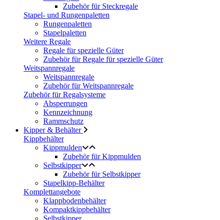
Zubehör für Steckregale
Stapel- und Rungenpaletten
Rungenpaletten
Stapelpaletten
Weitere Regale
Regale für spezielle Güter
Zubehör für Regale für spezielle Güter
Weitspannregale
Weitspannregale
Zubehör für Weitspannregale
Zubehör für Regalsysteme
Absperrungen
Kennzeichnung
Rammschutz
Kipper & Behälter
Kippbehälter
Kippmulden
Zubehör für Kippmulden
Selbstkipper
Zubehör für Selbstkipper
Stapelkipp-Behälter
Komplettangebote
Klappbodenbehälter
Kompaktkippbehälter
Selbstkipper