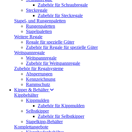
Zubehör für Schraubregale
Steckregale
Zubehör für Steckregale
Stapel- und Rungenpaletten
Rungenpaletten
Stapelpaletten
Weitere Regale
Regale für spezielle Güter
Zubehör für Regale für spezielle Güter
Weitspannregale
Weitspannregale
Zubehör für Weitspannregale
Zubehör für Regalsysteme
Absperrungen
Kennzeichnung
Rammschutz
Kipper & Behälter
Kippbehälter
Kippmulden
Zubehör für Kippmulden
Selbstkipper
Zubehör für Selbstkipper
Stapelkipp-Behälter
Komplettangebote