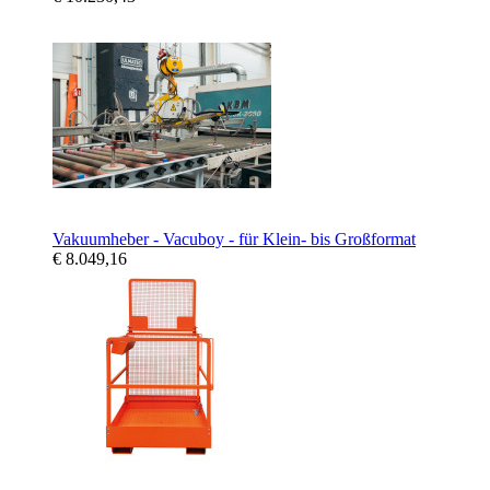
Vakuumheber - Vacuboy - für Klein- bis Großformat
€ 8.049,16