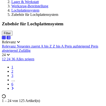
Lager & Werkstatt
Werkzeug-Bereitstellung
Lochplattensystem
Zubehör für Lochplattensystem
Zubehör für Lochplattensystem
Filter
Ausgewählte Filter
Alle Filter entfernen
Relevanz
Preis
Relevanz
Neuestes zuerst
A bis Z
Z bis A
Preis aufsteigend
Preis
absteigend
Zufällig
€
€
24
Hersteller
12
24
36
Alles zeigen
Kappes Systeme GmbH
125
1
2
Artikel anzeigen
125
3
…
6
1 – 24 von 125 Artikel(n)