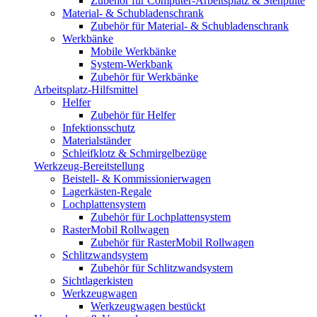
Zubehör für Computer-Arbeitsplatz & Stehpulte
Material- & Schubladenschrank
Zubehör für Material- & Schubladenschrank
Werkbänke
Mobile Werkbänke
System-Werkbank
Zubehör für Werkbänke
Arbeitsplatz-Hilfsmittel
Helfer
Zubehör für Helfer
Infektionsschutz
Materialständer
Schleifklotz & Schmirgelbezüge
Werkzeug-Bereitstellung
Beistell- & Kommissionierwagen
Lagerkästen-Regale
Lochplattensystem
Zubehör für Lochplattensystem
RasterMobil Rollwagen
Zubehör für RasterMobil Rollwagen
Schlitzwandsystem
Zubehör für Schlitzwandsystem
Sichtlagerkisten
Werkzeugwagen
Werkzeugwagen bestückt