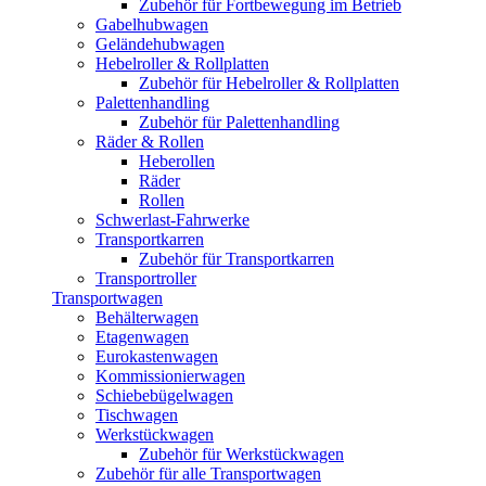
Zubehör für Fortbewegung im Betrieb
Gabelhubwagen
Geländehubwagen
Hebelroller & Rollplatten
Zubehör für Hebelroller & Rollplatten
Palettenhandling
Zubehör für Palettenhandling
Räder & Rollen
Heberollen
Räder
Rollen
Schwerlast-Fahrwerke
Transportkarren
Zubehör für Transportkarren
Transportroller
Transportwagen
Behälterwagen
Etagenwagen
Eurokastenwagen
Kommissionierwagen
Schiebebügelwagen
Tischwagen
Werkstückwagen
Zubehör für Werkstückwagen
Zubehör für alle Transportwagen