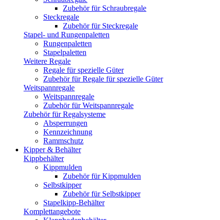
Zubehör für Schraubregale
Steckregale
Zubehör für Steckregale
Stapel- und Rungenpaletten
Rungenpaletten
Stapelpaletten
Weitere Regale
Regale für spezielle Güter
Zubehör für Regale für spezielle Güter
Weitspannregale
Weitspannregale
Zubehör für Weitspannregale
Zubehör für Regalsysteme
Absperrungen
Kennzeichnung
Rammschutz
Kipper & Behälter
Kippbehälter
Kippmulden
Zubehör für Kippmulden
Selbstkipper
Zubehör für Selbstkipper
Stapelkipp-Behälter
Komplettangebote