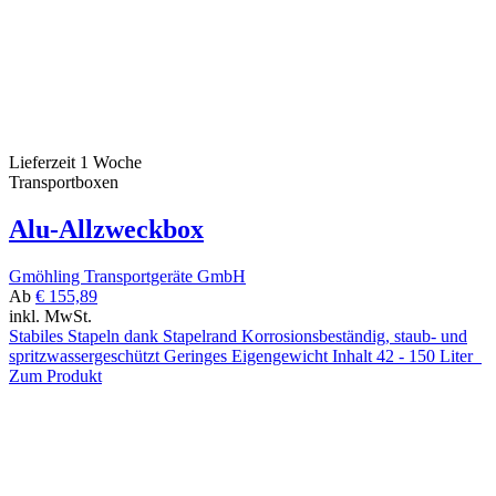
Traglast
Artikel anzeigen
6
Lieferzeit 1 Woche
Transportboxen
Alu-Allzweckbox
Gmöhling Transportgeräte GmbH
Ab
€ 155,89
inkl. MwSt.
Stabiles Stapeln dank Stapelrand Korrosionsbeständig, staub- und
spritzwassergeschützt Geringes Eigengewicht Inhalt 42 - 150 Liter
Zum Produkt