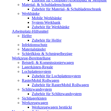
Zubehör für Computer-Arbeitsplatz & Stehpulte
Material- & Schubladenschrank
Zubehör für Material- & Schubladenschrank
Werkbänke
Mobile Werkbänke
System-Werkbank
Zubehör für Werkbänke
Arbeitsplatz-Hilfsmittel
Helfer
Zubehör für Helfer
Infektionsschutz
Materialständer
Schleifklotz & Schmirgelbezüge
Werkzeug-Bereitstellung
Beistell- & Kommissionierwagen
Lagerkästen-Regale
Lochplattensystem
Zubehör für Lochplattensystem
RasterMobil Rollwagen
Zubehör für RasterMobil Rollwagen
Schlitzwandsystem
Zubehör für Schlitzwandsystem
Sichtlagerkisten
Werkzeugwagen
Werkzeugwagen bestückt