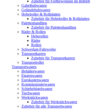
Zubehör für Fortbewegung im Betrieb
Gabelhubwagen
Geländehubwagen
Hebelroller & Rollplatten
Zubehör für Hebelroller & Rollplatten
Palettenhandling
Zubehör für Palettenhandling
Räder & Rollen
Heberollen
Räder
Rollen
Schwerlast-Fahrwerke
Transportkarren
Zubehör für Transportkarren
Transportroller
Transportwagen
Behälterwagen
Etagenwagen
Eurokastenwagen
Kommissionierwagen
Schiebebügelwagen
Tischwagen
Werkstückwagen
Zubehör für Werkstückwagen
Zubehör für alle Transportwagen