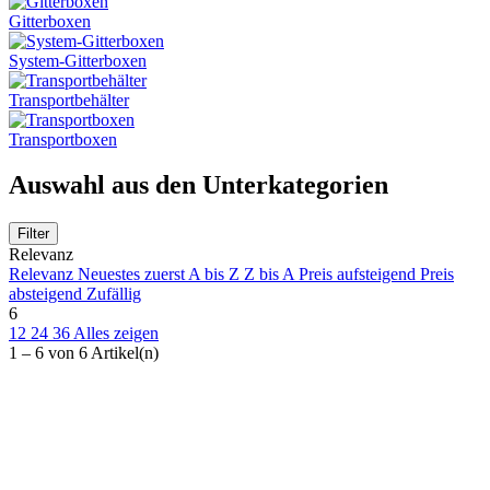
Gitterboxen
System-Gitterboxen
Transportbehälter
Transportboxen
Auswahl aus den Unterkategorien
Filter
Ausgewählte Filter
Relevanz
Alle Filter entfernen
Relevanz
Neuestes zuerst
A bis Z
Z bis A
Preis aufsteigend
Preis
Kategorien
absteigend
Zufällig
6
12
24
36
Alles zeigen
Gitterboxen
2
1 – 6 von 6 Artikel(n)
System-Gitterboxen
1
Transportbehälter
1
Transportboxen
3
Preis
€
€
Inhalt