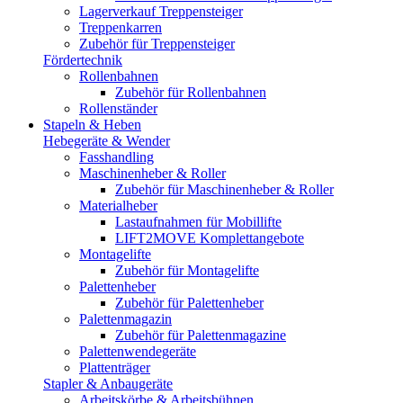
Lagerverkauf Treppensteiger
Treppenkarren
Zubehör für Treppensteiger
Fördertechnik
Rollenbahnen
Zubehör für Rollenbahnen
Rollenständer
Stapeln & Heben
Hebegeräte & Wender
Fasshandling
Maschinenheber & Roller
Zubehör für Maschinenheber & Roller
Materialheber
Lastaufnahmen für Mobillifte
LIFT2MOVE Komplettangebote
Montagelifte
Zubehör für Montagelifte
Palettenheber
Zubehör für Palettenheber
Palettenmagazin
Zubehör für Palettenmagazine
Palettenwendegeräte
Plattenträger
Stapler & Anbaugeräte
Arbeitskörbe & Arbeitsbühnen