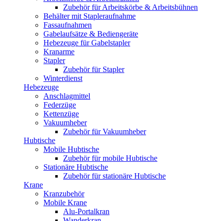
Zubehör für Arbeitskörbe & Arbeitsbühnen
Behälter mit Stapleraufnahme
Fassaufnahmen
Gabelaufsätze & Bediengeräte
Hebezeuge für Gabelstapler
Kranarme
Stapler
Zubehör für Stapler
Winterdienst
Hebezeuge
Anschlagmittel
Federzüge
Kettenzüge
Vakuumheber
Zubehör für Vakuumheber
Hubtische
Mobile Hubtische
Zubehör für mobile Hubtische
Stationäre Hubtische
Zubehör für stationäre Hubtische
Krane
Kranzubehör
Mobile Krane
Alu-Portalkran
Wanderkran