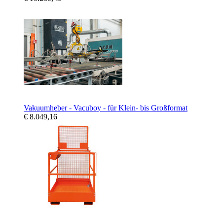
Vakuumheber - Vacuboy - für Klein- bis Großformat
€ 8.049,16