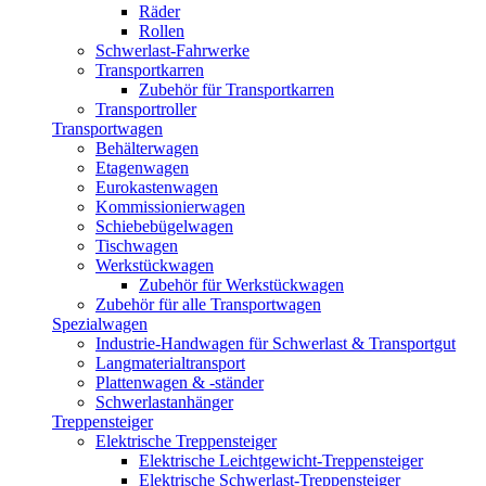
Räder
Rollen
Schwerlast-Fahrwerke
Transportkarren
Zubehör für Transportkarren
Transportroller
Transportwagen
Behälterwagen
Etagenwagen
Eurokastenwagen
Kommissionierwagen
Schiebebügelwagen
Tischwagen
Werkstückwagen
Zubehör für Werkstückwagen
Zubehör für alle Transportwagen
Spezialwagen
Industrie-Handwagen für Schwerlast & Transportgut
Langmaterialtransport
Plattenwagen & -ständer
Schwerlastanhänger
Treppensteiger
Elektrische Treppensteiger
Elektrische Leichtgewicht-Treppensteiger
Elektrische Schwerlast-Treppensteiger