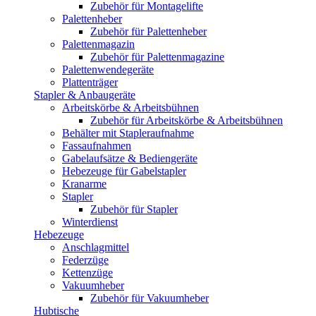
Zubehör für Montagelifte
Palettenheber
Zubehör für Palettenheber
Palettenmagazin
Zubehör für Palettenmagazine
Palettenwendegeräte
Plattenträger
Stapler & Anbaugeräte
Arbeitskörbe & Arbeitsbühnen
Zubehör für Arbeitskörbe & Arbeitsbühnen
Behälter mit Stapleraufnahme
Fassaufnahmen
Gabelaufsätze & Bediengeräte
Hebezeuge für Gabelstapler
Kranarme
Stapler
Zubehör für Stapler
Winterdienst
Hebezeuge
Anschlagmittel
Federzüge
Kettenzüge
Vakuumheber
Zubehör für Vakuumheber
Hubtische