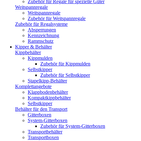
Zubehör für Regale für spezielle Güter
Weitspannregale
Weitspannregale
Zubehör für Weitspannregale
Zubehör für Regalsysteme
Absperrungen
Kennzeichnung
Rammschutz
Kipper & Behälter
Kippbehälter
Kippmulden
Zubehör für Kippmulden
Selbstkipper
Zubehör für Selbstkipper
Stapelkipp-Behälter
Komplettangebote
Klappbodenbehälter
Kompaktkippbehälter
Selbstkipper
Behälter für den Transport
Gitterboxen
System-Gitterboxen
Zubehör für System-Gitterboxen
Transportbehälter
Transportboxen