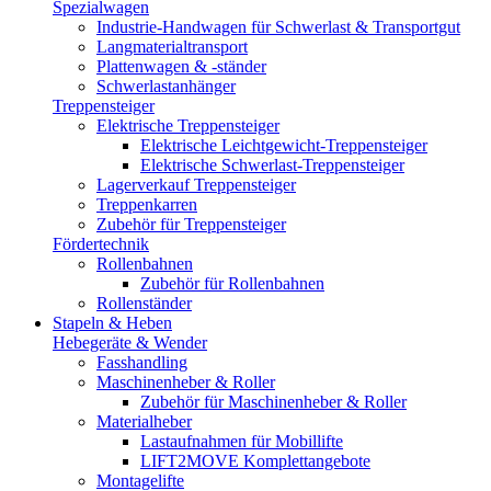
Spezialwagen
Industrie-Handwagen für Schwerlast & Transportgut
Langmaterialtransport
Plattenwagen & -ständer
Schwerlastanhänger
Treppensteiger
Elektrische Treppensteiger
Elektrische Leichtgewicht-Treppensteiger
Elektrische Schwerlast-Treppensteiger
Lagerverkauf Treppensteiger
Treppenkarren
Zubehör für Treppensteiger
Fördertechnik
Rollenbahnen
Zubehör für Rollenbahnen
Rollenständer
Stapeln & Heben
Hebegeräte & Wender
Fasshandling
Maschinenheber & Roller
Zubehör für Maschinenheber & Roller
Materialheber
Lastaufnahmen für Mobillifte
LIFT2MOVE Komplettangebote
Montagelifte