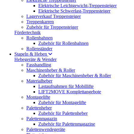
Elektrische Treppensteiger
Elektrische Leichtgewicht-Treppensteiger
Elektrische Schwerlast-Treppensteiger
Lagerverkauf Treppensteiger
Treppenkarren
Zubehör für Treppensteiger
Fördertechnik
Rollenbahnen
Zubehör für Rollenbahnen
Rollenständer
Stapeln & Heben
Hebegeräte & Wender
Fasshandling
Maschinenheber & Roller
Zubehör für Maschinenheber & Roller
Materialheber
Lastaufnahmen für Mobillifte
LIFT2MOVE Komplettangebote
Montagelifte
Zubehör für Montagelifte
Palettenheber
Zubehör für Palettenheber
Palettenmagazin
Zubehör für Palettenmagazine
Palettenwendegeräte