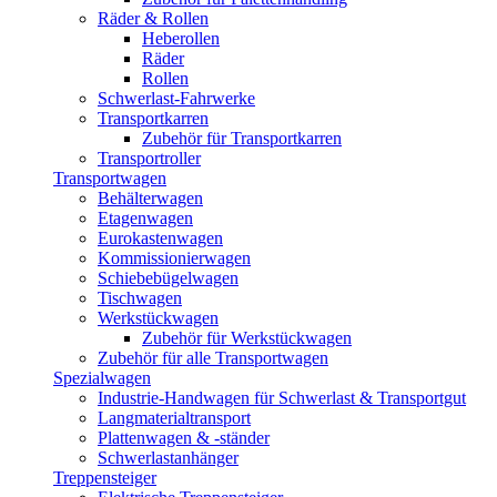
Räder & Rollen
Heberollen
Räder
Rollen
Schwerlast-Fahrwerke
Transportkarren
Zubehör für Transportkarren
Transportroller
Transportwagen
Behälterwagen
Etagenwagen
Eurokastenwagen
Kommissionierwagen
Schiebebügelwagen
Tischwagen
Werkstückwagen
Zubehör für Werkstückwagen
Zubehör für alle Transportwagen
Spezialwagen
Industrie-Handwagen für Schwerlast & Transportgut
Langmaterialtransport
Plattenwagen & -ständer
Schwerlastanhänger
Treppensteiger