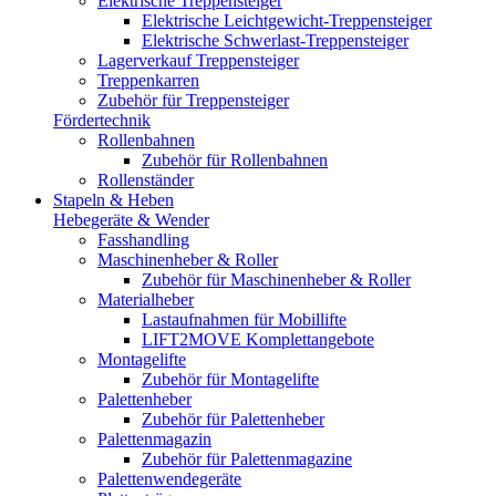
Elektrische Treppensteiger
Elektrische Leichtgewicht-Treppensteiger
Elektrische Schwerlast-Treppensteiger
Lagerverkauf Treppensteiger
Treppenkarren
Zubehör für Treppensteiger
Fördertechnik
Rollenbahnen
Zubehör für Rollenbahnen
Rollenständer
Stapeln & Heben
Hebegeräte & Wender
Fasshandling
Maschinenheber & Roller
Zubehör für Maschinenheber & Roller
Materialheber
Lastaufnahmen für Mobillifte
LIFT2MOVE Komplettangebote
Montagelifte
Zubehör für Montagelifte
Palettenheber
Zubehör für Palettenheber
Palettenmagazin
Zubehör für Palettenmagazine
Palettenwendegeräte