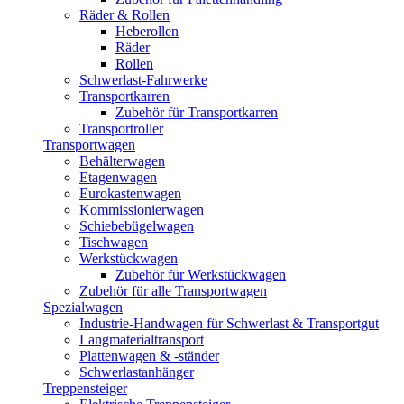
Räder & Rollen
Heberollen
Räder
Rollen
Schwerlast-Fahrwerke
Transportkarren
Zubehör für Transportkarren
Transportroller
Transportwagen
Behälterwagen
Etagenwagen
Eurokastenwagen
Kommissionierwagen
Schiebebügelwagen
Tischwagen
Werkstückwagen
Zubehör für Werkstückwagen
Zubehör für alle Transportwagen
Spezialwagen
Industrie-Handwagen für Schwerlast & Transportgut
Langmaterialtransport
Plattenwagen & -ständer
Schwerlastanhänger
Treppensteiger