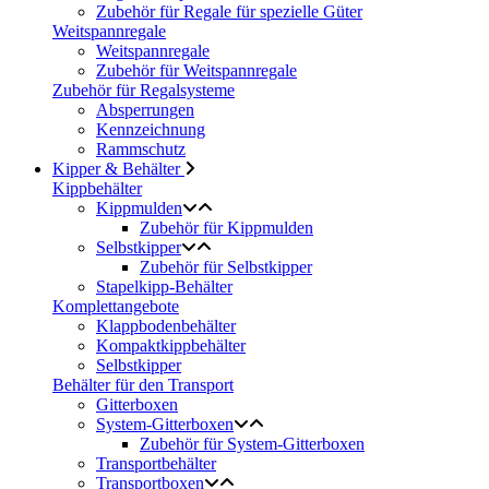
Zubehör für Regale für spezielle Güter
Weitspannregale
Weitspannregale
Zubehör für Weitspannregale
Zubehör für Regalsysteme
Absperrungen
Kennzeichnung
Rammschutz
Kipper & Behälter
Kippbehälter
Kippmulden
Zubehör für Kippmulden
Selbstkipper
Zubehör für Selbstkipper
Stapelkipp-Behälter
Komplettangebote
Klappbodenbehälter
Kompaktkippbehälter
Selbstkipper
Behälter für den Transport
Gitterboxen
System-Gitterboxen
Zubehör für System-Gitterboxen
Transportbehälter
Transportboxen