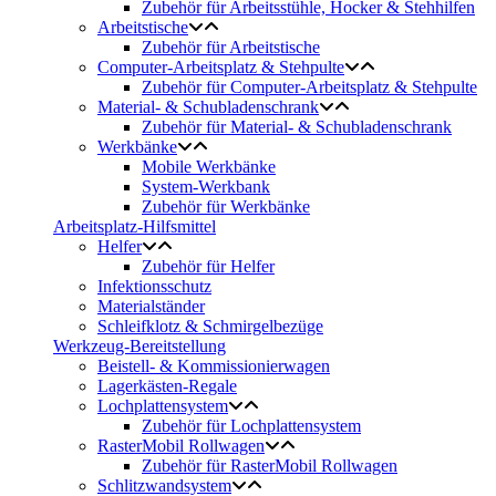
Zubehör für Arbeitsstühle, Hocker & Stehhilfen
Arbeitstische
Zubehör für Arbeitstische
Computer-Arbeitsplatz & Stehpulte
Zubehör für Computer-Arbeitsplatz & Stehpulte
Material- & Schubladenschrank
Zubehör für Material- & Schubladenschrank
Werkbänke
Mobile Werkbänke
System-Werkbank
Zubehör für Werkbänke
Arbeitsplatz-Hilfsmittel
Helfer
Zubehör für Helfer
Infektionsschutz
Materialständer
Schleifklotz & Schmirgelbezüge
Werkzeug-Bereitstellung
Beistell- & Kommissionierwagen
Lagerkästen-Regale
Lochplattensystem
Zubehör für Lochplattensystem
RasterMobil Rollwagen
Zubehör für RasterMobil Rollwagen
Schlitzwandsystem