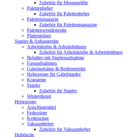
Zubehör für Montagelifte
Palettenheber
Zubehör für Palettenheber
Palettenmagazin
Zubehör für Palettenmagazine
Palettenwendegeräte
Plattenträger
Stapler & Anbaugeräte
Arbeitskörbe & Arbeitsbühnen
Zubehör für Arbeitskörbe & Arbeitsbühnen
Behälter mit Stapleraufnahme
Fassaufnahmen
Gabelaufsätze & Bediengeräte
Hebezeuge für Gabelstapler
Kranarme
Stapler
Zubehör für Stapler
Winterdienst
Hebezeuge
Anschlagmittel
Federzüge
Kettenzüge
Vakuumheber
Zubehör für Vakuumheber
Hubtische