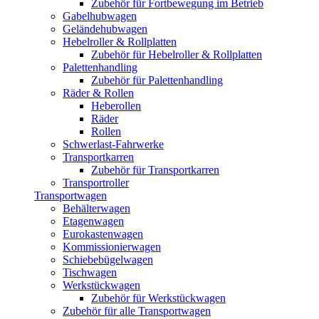
Zubehör für Fortbewegung im Betrieb
Gabelhubwagen
Geländehubwagen
Hebelroller & Rollplatten
Zubehör für Hebelroller & Rollplatten
Palettenhandling
Zubehör für Palettenhandling
Räder & Rollen
Heberollen
Räder
Rollen
Schwerlast-Fahrwerke
Transportkarren
Zubehör für Transportkarren
Transportroller
Transportwagen
Behälterwagen
Etagenwagen
Eurokastenwagen
Kommissionierwagen
Schiebebügelwagen
Tischwagen
Werkstückwagen
Zubehör für Werkstückwagen
Zubehör für alle Transportwagen