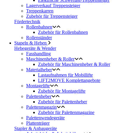
Elektrische Schwerlast-Treppensteiger
Lagerverkauf Treppensteiger
Treppenkarren
Zubehör für Treppensteiger
Fördertechnik
Rollenbahnen
Zubehör für Rollenbahnen
Rollenständer
Stapeln & Heben
Hebegeräte & Wender
Fasshandling
Maschinenheber & Roller
Zubehör für Maschinenheber & Roller
Materialheber
Lastaufnahmen für Mobillifte
LIFT2MOVE Komplettangebote
Montagelifte
Zubehör für Montagelifte
Palettenheber
Zubehör für Palettenheber
Palettenmagazin
Zubehör für Palettenmagazine
Palettenwendegeräte
Plattenträger
Stapler & Anbaugeräte