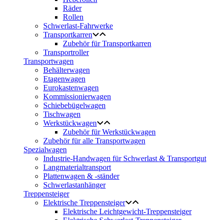
Räder
Rollen
Schwerlast-Fahrwerke
Transportkarren
Zubehör für Transportkarren
Transportroller
Transportwagen
Behälterwagen
Etagenwagen
Eurokastenwagen
Kommissionierwagen
Schiebebügelwagen
Tischwagen
Werkstückwagen
Zubehör für Werkstückwagen
Zubehör für alle Transportwagen
Spezialwagen
Industrie-Handwagen für Schwerlast & Transportgut
Langmaterialtransport
Plattenwagen & -ständer
Schwerlastanhänger
Treppensteiger
Elektrische Treppensteiger
Elektrische Leichtgewicht-Treppensteiger