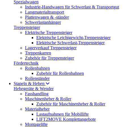
Spezialwagen
Industrie-Handwagen für Schwerlast & Transportgut
Langmaterialtransport
Plattenwagen & -ständer
Schwerlastanhänger
Treppensteiger
Elektrische Treppensteiger
Elektrische Leichtgewicht-Treppensteiger
Elektrische Schwerlast-Treppensteiger
Lagerverkauf Treppensteiger
Treppenkarren
Zubehör für Treppensteiger
Fördertechnik
Rollenbahnen
Zubehör für Rollenbahnen
Rollenständer
Stapeln & Heben
Hebegeräte & Wender
Fasshandling
Maschinenheber & Roller
Zubehör für Maschinenheber & Roller
Materialheber
Lastaufnahmen für Mobillifte
LIFT2MOVE Komplettangebote
Montagelifte