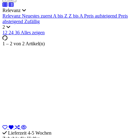
Ausgewählte Filter
Alle Filter entfernen
Relevanz
Preis
Relevanz
Neuestes zuerst
A bis Z
Z bis A
Preis aufsteigend
Preis
absteigend
Zufällig
€
€
2
Inhalt
12
24
36
Alles zeigen
Traglast
1 – 2 von 2 Artikel(n)
Artikel anzeigen
2
Lieferzeit 4-5 Wochen