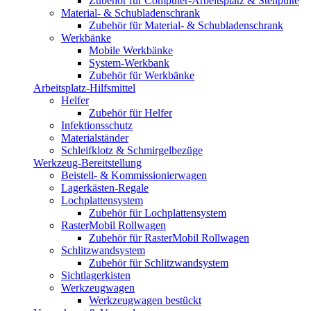
Zubehör für Computer-Arbeitsplatz & Stehpulte
Material- & Schubladenschrank
Zubehör für Material- & Schubladenschrank
Werkbänke
Mobile Werkbänke
System-Werkbank
Zubehör für Werkbänke
Arbeitsplatz-Hilfsmittel
Helfer
Zubehör für Helfer
Infektionsschutz
Materialständer
Schleifklotz & Schmirgelbezüge
Werkzeug-Bereitstellung
Beistell- & Kommissionierwagen
Lagerkästen-Regale
Lochplattensystem
Zubehör für Lochplattensystem
RasterMobil Rollwagen
Zubehör für RasterMobil Rollwagen
Schlitzwandsystem
Zubehör für Schlitzwandsystem
Sichtlagerkisten
Werkzeugwagen
Werkzeugwagen bestückt