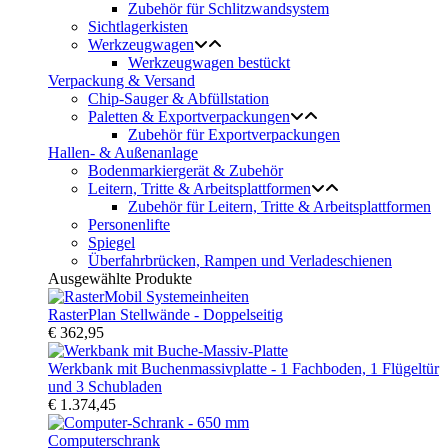
Zubehör für Schlitzwandsystem
Sichtlagerkisten
Werkzeugwagen
Werkzeugwagen bestückt
Verpackung & Versand
Chip-Sauger & Abfüllstation
Paletten & Exportverpackungen
Zubehör für Exportverpackungen
Hallen- & Außenanlage
Bodenmarkiergerät & Zubehör
Leitern, Tritte & Arbeitsplattformen
Zubehör für Leitern, Tritte & Arbeitsplattformen
Personenlifte
Spiegel
Überfahrbrücken, Rampen und Verladeschienen
Ausgewählte Produkte
RasterPlan Stellwände - Doppelseitig
€ 362,95
Werkbank mit Buchenmassivplatte - 1 Fachboden, 1 Flügeltür
und 3 Schubladen
€ 1.374,45
Computerschrank