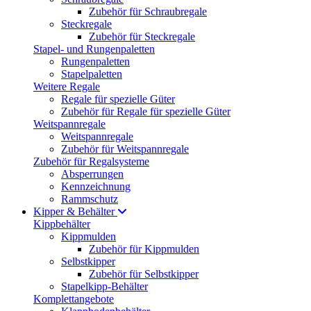
Zubehör für Schraubregale
Steckregale
Zubehör für Steckregale
Stapel- und Rungenpaletten
Rungenpaletten
Stapelpaletten
Weitere Regale
Regale für spezielle Güter
Zubehör für Regale für spezielle Güter
Weitspannregale
Weitspannregale
Zubehör für Weitspannregale
Zubehör für Regalsysteme
Absperrungen
Kennzeichnung
Rammschutz
Kipper & Behälter
Kippbehälter
Kippmulden
Zubehör für Kippmulden
Selbstkipper
Zubehör für Selbstkipper
Stapelkipp-Behälter
Komplettangebote