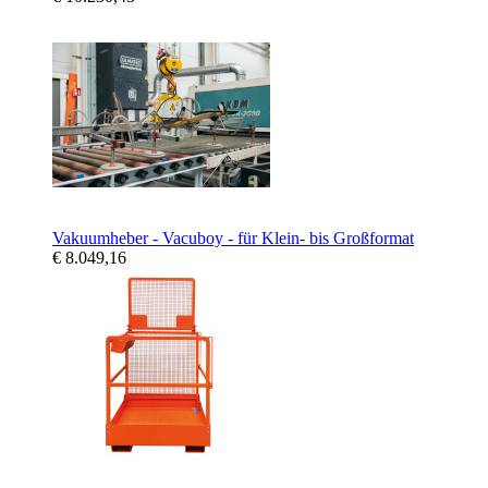
Vakuumheber - Vacuboy - für Klein- bis Großformat
€ 8.049,16