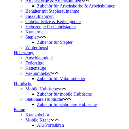
Arbeitskörbe & Arbeitsbühnen
Zubehör für Arbeitskörbe & Arbeitsbühnen
Behälter mit Stapleraufnahme
Fassaufnahmen
Gabelaufsätze & Bediengeräte
Hebezeuge für Gabelstapler
Kranarme
Stapler
Zubehör für Stapler
Winterdienst
Hebezeuge
Anschlagmittel
Federzüge
Kettenzüge
Vakuumheber
Zubehör für Vakuumheber
Hubtische
Mobile Hubtische
Zubehör für mobile Hubtische
Stationäre Hubtische
Zubehör für stationäre Hubtische
Krane
Kranzubehör
Mobile Krane
Alu-Portalkran