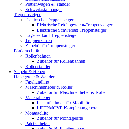
Plattenwagen & -ständer
Schwerlastanhänger
Treppensteiger
Elektrische Treppensteiger
Elektrische Leichtgewicht-Treppensteiger
Elektrische Schwerlast-Treppensteiger
Lagerverkauf Treppensteiger
Treppenkarren
Zubehör für Treppensteiger
Fördertechnik
Rollenbahnen
Zubehör für Rollenbahnen
Rollenständer
Stapeln & Heben
Hebegeräte & Wender
Fasshandling
Maschinenheber & Roller
Zubehör für Maschinenheber & Roller
Materialheber
Lastaufnahmen für Mobillifte
LIFT2MOVE Komplettangebote
Montagelifte
Zubehör für Montagelifte
Palettenheber
Zubehör für Palettenheber