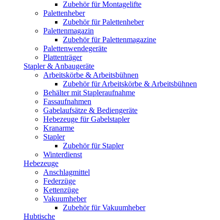
Zubehör für Montagelifte
Palettenheber
Zubehör für Palettenheber
Palettenmagazin
Zubehör für Palettenmagazine
Palettenwendegeräte
Plattenträger
Stapler & Anbaugeräte
Arbeitskörbe & Arbeitsbühnen
Zubehör für Arbeitskörbe & Arbeitsbühnen
Behälter mit Stapleraufnahme
Fassaufnahmen
Gabelaufsätze & Bediengeräte
Hebezeuge für Gabelstapler
Kranarme
Stapler
Zubehör für Stapler
Winterdienst
Hebezeuge
Anschlagmittel
Federzüge
Kettenzüge
Vakuumheber
Zubehör für Vakuumheber
Hubtische