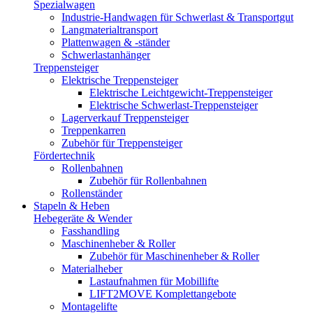
Spezialwagen
Industrie-Handwagen für Schwerlast & Transportgut
Langmaterialtransport
Plattenwagen & -ständer
Schwerlastanhänger
Treppensteiger
Elektrische Treppensteiger
Elektrische Leichtgewicht-Treppensteiger
Elektrische Schwerlast-Treppensteiger
Lagerverkauf Treppensteiger
Treppenkarren
Zubehör für Treppensteiger
Fördertechnik
Rollenbahnen
Zubehör für Rollenbahnen
Rollenständer
Stapeln & Heben
Hebegeräte & Wender
Fasshandling
Maschinenheber & Roller
Zubehör für Maschinenheber & Roller
Materialheber
Lastaufnahmen für Mobillifte
LIFT2MOVE Komplettangebote
Montagelifte