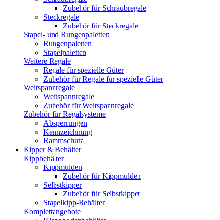
Zubehör für Schraubregale
Steckregale
Zubehör für Steckregale
Stapel- und Rungenpaletten
Rungenpaletten
Stapelpaletten
Weitere Regale
Regale für spezielle Güter
Zubehör für Regale für spezielle Güter
Weitspannregale
Weitspannregale
Zubehör für Weitspannregale
Zubehör für Regalsysteme
Absperrungen
Kennzeichnung
Rammschutz
Kipper & Behälter
Kippbehälter
Kippmulden
Zubehör für Kippmulden
Selbstkipper
Zubehör für Selbstkipper
Stapelkipp-Behälter
Komplettangebote