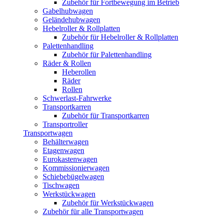
Zubehör für Fortbewegung im Betrieb
Gabelhubwagen
Geländehubwagen
Hebelroller & Rollplatten
Zubehör für Hebelroller & Rollplatten
Palettenhandling
Zubehör für Palettenhandling
Räder & Rollen
Heberollen
Räder
Rollen
Schwerlast-Fahrwerke
Transportkarren
Zubehör für Transportkarren
Transportroller
Transportwagen
Behälterwagen
Etagenwagen
Eurokastenwagen
Kommissionierwagen
Schiebebügelwagen
Tischwagen
Werkstückwagen
Zubehör für Werkstückwagen
Zubehör für alle Transportwagen