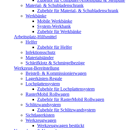
Zubehör für Computer-Arbeitsplatz & Stehpulte
Material- & Schubladenschrank
Zubehör für Material- & Schubladenschrank
Werkbänke
Mobile Werkbänke
System-Werkbank
Zubehör für Werkbänke
Arbeitsplatz-Hilfsmittel
Helfer
Zubehör für Helfer
Infektionsschutz
Materialständer
Schleifklotz & Schmirgelbezüge
Werkzeug-Bereitstellung
Beistell- & Kommissionierwagen
Lagerkästen-Regale
Lochplattensystem
Zubehör für Lochplattensystem
RasterMobil Rollwagen
Zubehör für RasterMobil Rollwagen
Schlitzwandsystem
Zubehör für Schlitzwandsystem
Sichtlagerkisten
Werkzeugwagen
Werkzeugwagen bestückt