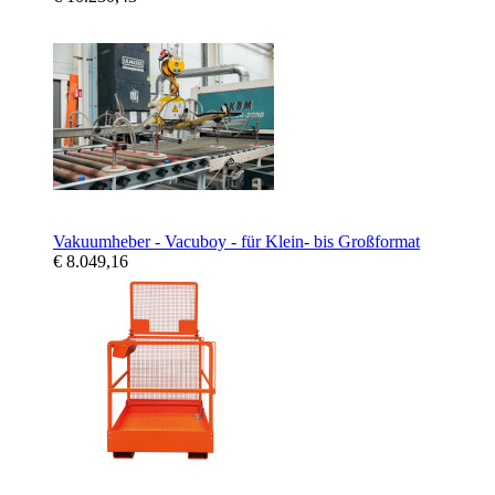
Vakuumheber - Vacuboy - für Klein- bis Großformat
€ 8.049,16