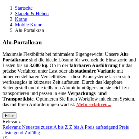
Startseite
Stapeln & Heben
Krane
Mobile Krane
Alu-Portalkran
Alu-Portalkran
Maximale Flexibilität bei minimalem Eigengewicht: Unsere
Alu-
Portalkrane
sind die ideale Lösung für wechselnde Einsatzorte und
Lasten bis zu
3.000 kg
. Ob in der
fahrbaren Ausführung
für das
präzise Verfahren unter Last oder als
stationäre Variante
mit
höhenverstellbaren Verstellfüßen – diese Kransysteme lassen sich
werkzeuglos in kürzester Zeit aufbauen. Durch das klappbare
Seitengestell und die teilbaren Aluminiumträger sind sie leicht zu
transportieren und passen in eine
Verpackungs- und
Transportkiste
. Optimieren Sie Ihren Workflow mit einem System,
das mit Ihren Anforderungen wächst.
Mehr erfahren...
Filter
Ausgewählte Filter
Relevanz
Alle Filter entfernen
Relevanz
Neuestes zuerst
A bis Z
Z bis A
Preis aufsteigend
Preis
Preis
absteigend
Zufällig
15
€
€