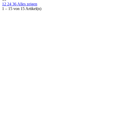
12
24
36
Alles zeigen
Inhalt
1 – 15 von 15 Artikel(n)
Traglast
Artikel anzeigen
15