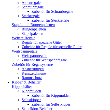
Aktenregale
Schraubregale
Zubehör für Schraubregale
Steckregale
Zubehör für Steckregale
Stapel- und Rungenpaletten
Rungenpaletten
Stapelpaletten
Weitere Regale
Regale für spezielle Güter
Zubehör für Regale für spezielle Güter
Weitspannregale
Weitspannregale
Zubehör für Weitspannregale
Zubehör für Regalsysteme
Absperrungen
Kennzeichnung
Rammschutz
Kipper & Behälter
Kippbehälter
Kippmulden
Zubehör für Kippmulden
Selbstkipper
Zubehör für Selbstkipper
Stapelkipp-Behälter