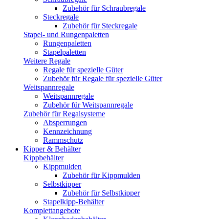
Zubehör für Schraubregale
Steckregale
Zubehör für Steckregale
Stapel- und Rungenpaletten
Rungenpaletten
Stapelpaletten
Weitere Regale
Regale für spezielle Güter
Zubehör für Regale für spezielle Güter
Weitspannregale
Weitspannregale
Zubehör für Weitspannregale
Zubehör für Regalsysteme
Absperrungen
Kennzeichnung
Rammschutz
Kipper & Behälter
Kippbehälter
Kippmulden
Zubehör für Kippmulden
Selbstkipper
Zubehör für Selbstkipper
Stapelkipp-Behälter
Komplettangebote