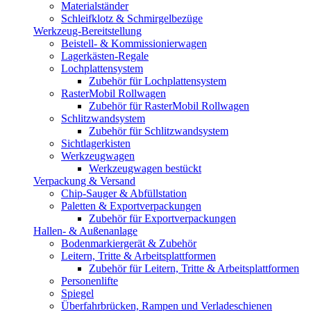
Materialständer
Schleifklotz & Schmirgelbezüge
Werkzeug-Bereitstellung
Beistell- & Kommissionierwagen
Lagerkästen-Regale
Lochplattensystem
Zubehör für Lochplattensystem
RasterMobil Rollwagen
Zubehör für RasterMobil Rollwagen
Schlitzwandsystem
Zubehör für Schlitzwandsystem
Sichtlagerkisten
Werkzeugwagen
Werkzeugwagen bestückt
Verpackung & Versand
Chip-Sauger & Abfüllstation
Paletten & Exportverpackungen
Zubehör für Exportverpackungen
Hallen- & Außenanlage
Bodenmarkiergerät & Zubehör
Leitern, Tritte & Arbeitsplattformen
Zubehör für Leitern, Tritte & Arbeitsplattformen
Personenlifte
Spiegel
Überfahrbrücken, Rampen und Verladeschienen