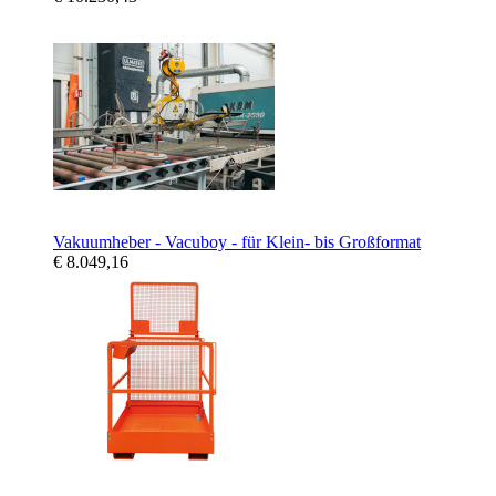
Vakuumheber - Vacuboy - für Klein- bis Großformat
€ 8.049,16