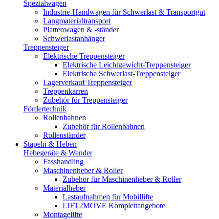
Spezialwagen
Industrie-Handwagen für Schwerlast & Transportgut
Langmaterialtransport
Plattenwagen & -ständer
Schwerlastanhänger
Treppensteiger
Elektrische Treppensteiger
Elektrische Leichtgewicht-Treppensteiger
Elektrische Schwerlast-Treppensteiger
Lagerverkauf Treppensteiger
Treppenkarren
Zubehör für Treppensteiger
Fördertechnik
Rollenbahnen
Zubehör für Rollenbahnen
Rollenständer
Stapeln & Heben
Hebegeräte & Wender
Fasshandling
Maschinenheber & Roller
Zubehör für Maschinenheber & Roller
Materialheber
Lastaufnahmen für Mobillifte
LIFT2MOVE Komplettangebote
Montagelifte