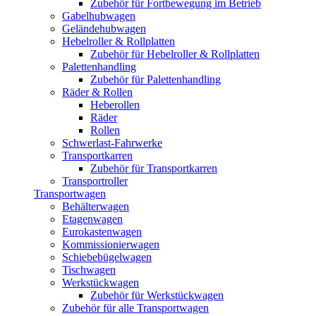
Zubehör für Fortbewegung im Betrieb
Gabelhubwagen
Geländehubwagen
Hebelroller & Rollplatten
Zubehör für Hebelroller & Rollplatten
Palettenhandling
Zubehör für Palettenhandling
Räder & Rollen
Heberollen
Räder
Rollen
Schwerlast-Fahrwerke
Transportkarren
Zubehör für Transportkarren
Transportroller
Transportwagen
Behälterwagen
Etagenwagen
Eurokastenwagen
Kommissionierwagen
Schiebebügelwagen
Tischwagen
Werkstückwagen
Zubehör für Werkstückwagen
Zubehör für alle Transportwagen