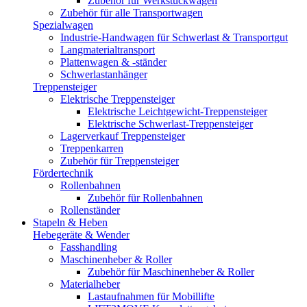
Zubehör für Werkstückwagen
Zubehör für alle Transportwagen
Spezialwagen
Industrie-Handwagen für Schwerlast & Transportgut
Langmaterialtransport
Plattenwagen & -ständer
Schwerlastanhänger
Treppensteiger
Elektrische Treppensteiger
Elektrische Leichtgewicht-Treppensteiger
Elektrische Schwerlast-Treppensteiger
Lagerverkauf Treppensteiger
Treppenkarren
Zubehör für Treppensteiger
Fördertechnik
Rollenbahnen
Zubehör für Rollenbahnen
Rollenständer
Stapeln & Heben
Hebegeräte & Wender
Fasshandling
Maschinenheber & Roller
Zubehör für Maschinenheber & Roller
Materialheber
Lastaufnahmen für Mobillifte