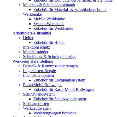
Zubehör für Computer-Arbeitsplatz & Stehpulte
Material- & Schubladenschrank
Zubehör für Material- & Schubladenschrank
Werkbänke
Mobile Werkbänke
System-Werkbank
Zubehör für Werkbänke
Arbeitsplatz-Hilfsmittel
Helfer
Zubehör für Helfer
Infektionsschutz
Materialständer
Schleifklotz & Schmirgelbezüge
Werkzeug-Bereitstellung
Beistell- & Kommissionierwagen
Lagerkästen-Regale
Lochplattensystem
Zubehör für Lochplattensystem
RasterMobil Rollwagen
Zubehör für RasterMobil Rollwagen
Schlitzwandsystem
Zubehör für Schlitzwandsystem
Sichtlagerkisten
Werkzeugwagen
Werkzeugwagen bestückt