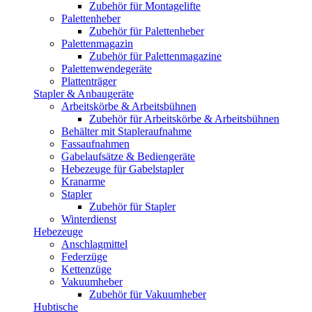
Zubehör für Montagelifte
Palettenheber
Zubehör für Palettenheber
Palettenmagazin
Zubehör für Palettenmagazine
Palettenwendegeräte
Plattenträger
Stapler & Anbaugeräte
Arbeitskörbe & Arbeitsbühnen
Zubehör für Arbeitskörbe & Arbeitsbühnen
Behälter mit Stapleraufnahme
Fassaufnahmen
Gabelaufsätze & Bediengeräte
Hebezeuge für Gabelstapler
Kranarme
Stapler
Zubehör für Stapler
Winterdienst
Hebezeuge
Anschlagmittel
Federzüge
Kettenzüge
Vakuumheber
Zubehör für Vakuumheber
Hubtische