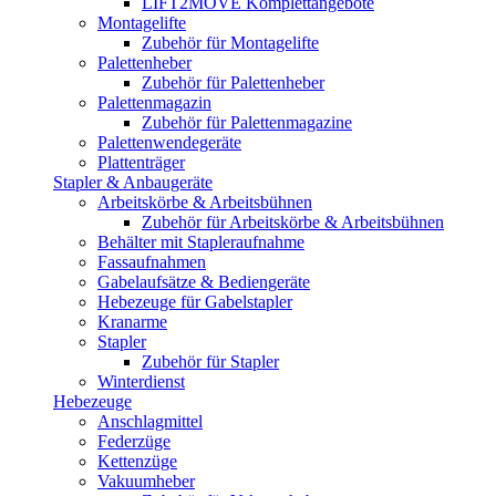
LIFT2MOVE Komplettangebote
Montagelifte
Zubehör für Montagelifte
Palettenheber
Zubehör für Palettenheber
Palettenmagazin
Zubehör für Palettenmagazine
Palettenwendegeräte
Plattenträger
Stapler & Anbaugeräte
Arbeitskörbe & Arbeitsbühnen
Zubehör für Arbeitskörbe & Arbeitsbühnen
Behälter mit Stapleraufnahme
Fassaufnahmen
Gabelaufsätze & Bediengeräte
Hebezeuge für Gabelstapler
Kranarme
Stapler
Zubehör für Stapler
Winterdienst
Hebezeuge
Anschlagmittel
Federzüge
Kettenzüge
Vakuumheber