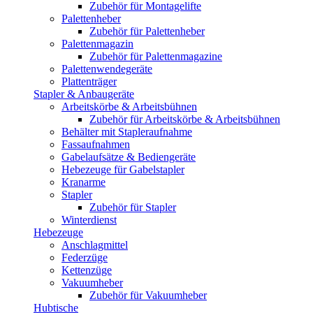
Zubehör für Montagelifte
Palettenheber
Zubehör für Palettenheber
Palettenmagazin
Zubehör für Palettenmagazine
Palettenwendegeräte
Plattenträger
Stapler & Anbaugeräte
Arbeitskörbe & Arbeitsbühnen
Zubehör für Arbeitskörbe & Arbeitsbühnen
Behälter mit Stapleraufnahme
Fassaufnahmen
Gabelaufsätze & Bediengeräte
Hebezeuge für Gabelstapler
Kranarme
Stapler
Zubehör für Stapler
Winterdienst
Hebezeuge
Anschlagmittel
Federzüge
Kettenzüge
Vakuumheber
Zubehör für Vakuumheber
Hubtische