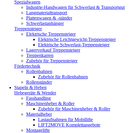
Spezialwagen
Industrie-Handwagen für Schwerlast & Transportgut
Langmaterialtransport
Plattenwagen & -ständer
Schwerlastanhänger
Treppensteiger
Elektrische Treppensteiger
Elektrische Leichtgewicht-Treppensteiger
Elektrische Schwerlast-Treppensteiger
Lagerverkauf Treppensteiger
Treppenkarren
Zubehör für Treppensteiger
Fördertechnik
Rollenbahnen
Zubehör für Rollenbahnen
Rollenständer
Stapeln & Heben
Hebegeräte & Wender
Fasshandling
Maschinenheber & Roller
Zubehör für Maschinenheber & Roller
Materialheber
Lastaufnahmen für Mobillifte
LIFT2MOVE Komplettangebote
Montagelifte