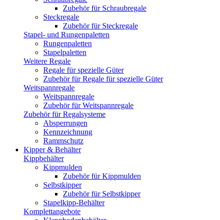
Zubehör für Schraubregale
Steckregale
Zubehör für Steckregale
Stapel- und Rungenpaletten
Rungenpaletten
Stapelpaletten
Weitere Regale
Regale für spezielle Güter
Zubehör für Regale für spezielle Güter
Weitspannregale
Weitspannregale
Zubehör für Weitspannregale
Zubehör für Regalsysteme
Absperrungen
Kennzeichnung
Rammschutz
Kipper & Behälter
Kippbehälter
Kippmulden
Zubehör für Kippmulden
Selbstkipper
Zubehör für Selbstkipper
Stapelkipp-Behälter
Komplettangebote