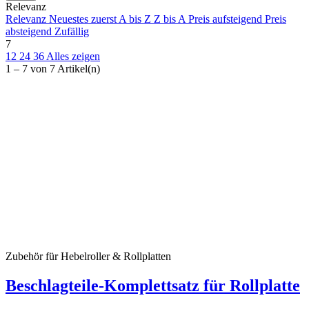
Ausgewählte Filter
Relevanz
Alle Filter entfernen
Relevanz
Neuestes zuerst
A bis Z
Z bis A
Preis aufsteigend
Preis
Preis
absteigend
Zufällig
7
€
€
12
24
36
Alles zeigen
Inhalt
1 – 7 von 7 Artikel(n)
Traglast
Artikel anzeigen
7
Zubehör für Hebelroller & Rollplatten
Beschlagteile-Komplettsatz für Rollplatte