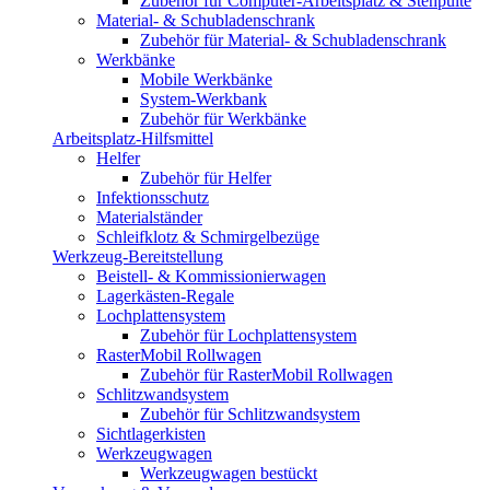
Zubehör für Computer-Arbeitsplatz & Stehpulte
Material- & Schubladenschrank
Zubehör für Material- & Schubladenschrank
Werkbänke
Mobile Werkbänke
System-Werkbank
Zubehör für Werkbänke
Arbeitsplatz-Hilfsmittel
Helfer
Zubehör für Helfer
Infektionsschutz
Materialständer
Schleifklotz & Schmirgelbezüge
Werkzeug-Bereitstellung
Beistell- & Kommissionierwagen
Lagerkästen-Regale
Lochplattensystem
Zubehör für Lochplattensystem
RasterMobil Rollwagen
Zubehör für RasterMobil Rollwagen
Schlitzwandsystem
Zubehör für Schlitzwandsystem
Sichtlagerkisten
Werkzeugwagen
Werkzeugwagen bestückt