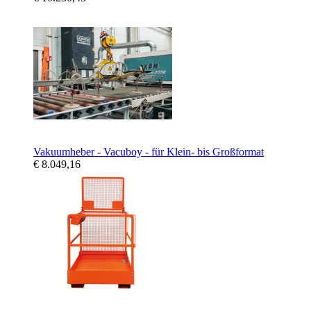
Vakuumheber - Vacuboy - für Klein- bis Großformat
€ 8.049,16