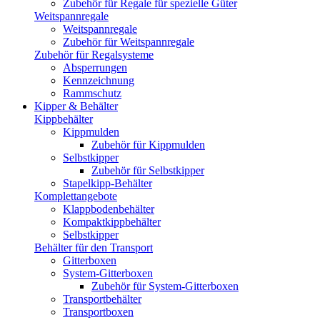
Zubehör für Regale für spezielle Güter
Weitspannregale
Weitspannregale
Zubehör für Weitspannregale
Zubehör für Regalsysteme
Absperrungen
Kennzeichnung
Rammschutz
Kipper & Behälter
Kippbehälter
Kippmulden
Zubehör für Kippmulden
Selbstkipper
Zubehör für Selbstkipper
Stapelkipp-Behälter
Komplettangebote
Klappbodenbehälter
Kompaktkippbehälter
Selbstkipper
Behälter für den Transport
Gitterboxen
System-Gitterboxen
Zubehör für System-Gitterboxen
Transportbehälter
Transportboxen