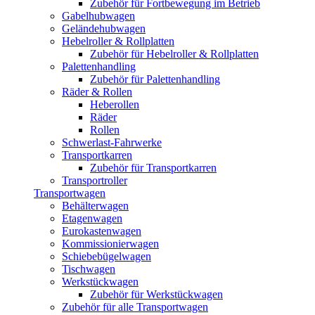
Zubehör für Fortbewegung im Betrieb
Gabelhubwagen
Geländehubwagen
Hebelroller & Rollplatten
Zubehör für Hebelroller & Rollplatten
Palettenhandling
Zubehör für Palettenhandling
Räder & Rollen
Heberollen
Räder
Rollen
Schwerlast-Fahrwerke
Transportkarren
Zubehör für Transportkarren
Transportroller
Transportwagen
Behälterwagen
Etagenwagen
Eurokastenwagen
Kommissionierwagen
Schiebebügelwagen
Tischwagen
Werkstückwagen
Zubehör für Werkstückwagen
Zubehör für alle Transportwagen