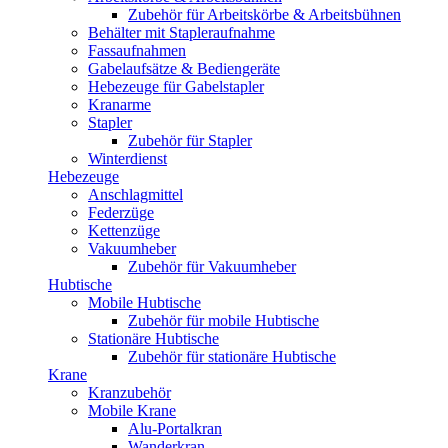
Zubehör für Arbeitskörbe & Arbeitsbühnen
Behälter mit Stapleraufnahme
Fassaufnahmen
Gabelaufsätze & Bediengeräte
Hebezeuge für Gabelstapler
Kranarme
Stapler
Zubehör für Stapler
Winterdienst
Hebezeuge
Anschlagmittel
Federzüge
Kettenzüge
Vakuumheber
Zubehör für Vakuumheber
Hubtische
Mobile Hubtische
Zubehör für mobile Hubtische
Stationäre Hubtische
Zubehör für stationäre Hubtische
Krane
Kranzubehör
Mobile Krane
Alu-Portalkran
Wanderkran