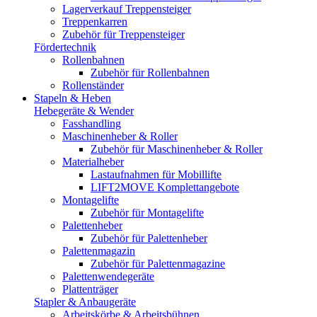
Lagerverkauf Treppensteiger
Treppenkarren
Zubehör für Treppensteiger
Fördertechnik
Rollenbahnen
Zubehör für Rollenbahnen
Rollenständer
Stapeln & Heben
Hebegeräte & Wender
Fasshandling
Maschinenheber & Roller
Zubehör für Maschinenheber & Roller
Materialheber
Lastaufnahmen für Mobillifte
LIFT2MOVE Komplettangebote
Montagelifte
Zubehör für Montagelifte
Palettenheber
Zubehör für Palettenheber
Palettenmagazin
Zubehör für Palettenmagazine
Palettenwendegeräte
Plattenträger
Stapler & Anbaugeräte
Arbeitskörbe & Arbeitsbühnen