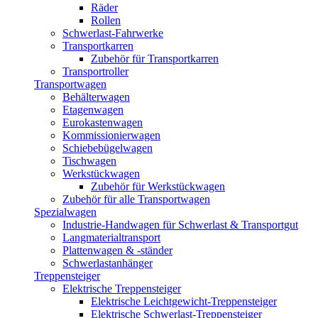
Räder
Rollen
Schwerlast-Fahrwerke
Transportkarren
Zubehör für Transportkarren
Transportroller
Transportwagen
Behälterwagen
Etagenwagen
Eurokastenwagen
Kommissionierwagen
Schiebebügelwagen
Tischwagen
Werkstückwagen
Zubehör für Werkstückwagen
Zubehör für alle Transportwagen
Spezialwagen
Industrie-Handwagen für Schwerlast & Transportgut
Langmaterialtransport
Plattenwagen & -ständer
Schwerlastanhänger
Treppensteiger
Elektrische Treppensteiger
Elektrische Leichtgewicht-Treppensteiger
Elektrische Schwerlast-Treppensteiger