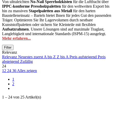
Von ultraleichten
No-Nail Sperrholzkisten
für die Luftfracht über
IPPC-konforme Pressholzpaletten
für den weltweiten Export bis
hin zu massiven
Stapelpaletten aus Metall
für den harten
Baustelleneinsatz – Bartels bietet Ihnen für jedes Gut den passenden
Träger. Optimieren Sie Ihr Lagervolumen durch nestbare
Kunststoffpaletten oder sichern Sie Kleinteile mit flexiblen
Aufsatzrahmen
. Unsere Lösungen sind auf maximale Traglast,
Langlebigkeit und internationale Standards (ISPM-15) ausgelegt.
Mehr erfahren...
Filter
Ausgewählte Filter
Relevanz
Alle Filter entfernen
Relevanz
Neuestes zuerst
A bis Z
Z bis A
Preis aufsteigend
Preis
Preis
absteigend
Zufällig
24
€
€
12
24
36
Alles zeigen
L x B x H
1
300 x 200 x 200 mm
1
2
400 x 400 x 200 mm
1
400 x 600 x 145 mm
1
400 x 600 x 200 mm
1
1 – 24 von 25 Artikel(n)
400 x 800 x 145 mm
1
450 x 350 x 300 mm
1
500 x 450 x 350 mm
1