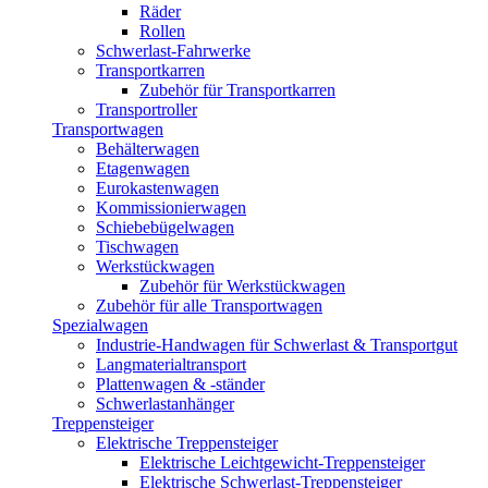
Räder
Rollen
Schwerlast-Fahrwerke
Transportkarren
Zubehör für Transportkarren
Transportroller
Transportwagen
Behälterwagen
Etagenwagen
Eurokastenwagen
Kommissionierwagen
Schiebebügelwagen
Tischwagen
Werkstückwagen
Zubehör für Werkstückwagen
Zubehör für alle Transportwagen
Spezialwagen
Industrie-Handwagen für Schwerlast & Transportgut
Langmaterialtransport
Plattenwagen & -ständer
Schwerlastanhänger
Treppensteiger
Elektrische Treppensteiger
Elektrische Leichtgewicht-Treppensteiger
Elektrische Schwerlast-Treppensteiger