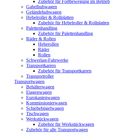
Zubehör für Fortbewegung im Betrieb
Gabelhubwagen
Geländehubwagen
Hebelroller & Rollplatten
Zubehör für Hebelroller & Rollplatten
Palettenhandling
Zubehör für Palettenhandling
Räder & Rollen
Heberollen
Räder
Rollen
Schwerlast-Fahrwerke
Transportkarren
Zubehör für Transportkarren
Transportroller
Transportwagen
Behälterwagen
Etagenwagen
Eurokastenwagen
Kommissionierwagen
Schiebebügelwagen
Tischwagen
Werkstückwagen
Zubehör für Werkstückwagen
Zubehör für alle Transportwagen