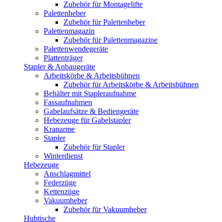
Zubehör für Montagelifte
Palettenheber
Zubehör für Palettenheber
Palettenmagazin
Zubehör für Palettenmagazine
Palettenwendegeräte
Plattenträger
Stapler & Anbaugeräte
Arbeitskörbe & Arbeitsbühnen
Zubehör für Arbeitskörbe & Arbeitsbühnen
Behälter mit Stapleraufnahme
Fassaufnahmen
Gabelaufsätze & Bediengeräte
Hebezeuge für Gabelstapler
Kranarme
Stapler
Zubehör für Stapler
Winterdienst
Hebezeuge
Anschlagmittel
Federzüge
Kettenzüge
Vakuumheber
Zubehör für Vakuumheber
Hubtische