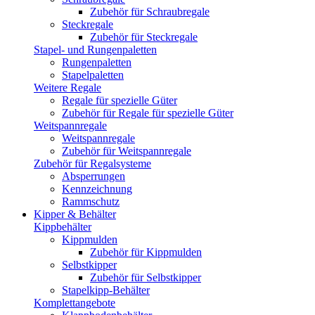
Zubehör für Schraubregale
Steckregale
Zubehör für Steckregale
Stapel- und Rungenpaletten
Rungenpaletten
Stapelpaletten
Weitere Regale
Regale für spezielle Güter
Zubehör für Regale für spezielle Güter
Weitspannregale
Weitspannregale
Zubehör für Weitspannregale
Zubehör für Regalsysteme
Absperrungen
Kennzeichnung
Rammschutz
Kipper & Behälter
Kippbehälter
Kippmulden
Zubehör für Kippmulden
Selbstkipper
Zubehör für Selbstkipper
Stapelkipp-Behälter
Komplettangebote