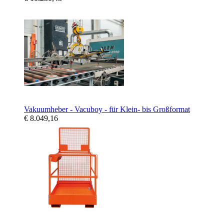
Vakuumheber - Vacuboy - für Klein- bis Großformat
€ 8.049,16