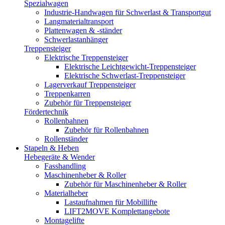
Spezialwagen
Industrie-Handwagen für Schwerlast & Transportgut
Langmaterialtransport
Plattenwagen & -ständer
Schwerlastanhänger
Treppensteiger
Elektrische Treppensteiger
Elektrische Leichtgewicht-Treppensteiger
Elektrische Schwerlast-Treppensteiger
Lagerverkauf Treppensteiger
Treppenkarren
Zubehör für Treppensteiger
Fördertechnik
Rollenbahnen
Zubehör für Rollenbahnen
Rollenständer
Stapeln & Heben
Hebegeräte & Wender
Fasshandling
Maschinenheber & Roller
Zubehör für Maschinenheber & Roller
Materialheber
Lastaufnahmen für Mobillifte
LIFT2MOVE Komplettangebote
Montagelifte