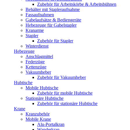
Zubehör für Arbeitskörbe & Arbeitsbühnen
Behälter mit Stapleraufnahme
Fassaufnahmen
Gabelaufsätze & Bediengeräte
Hebezeuge für Gabelstapler
Kranarme
Stapler
Zubehör für Stapler
Winterdienst
Hebezeuge
Anschlagmittel
Federzüge
Kettenzüge
Vakuumheber
Zubehör für Vakuumheber
Hubtische
Mobile Hubtische
Zubehör für mobile Hubtische
Stationäre Hubtische
Zubehör für stationäre Hubtische
Krane
Kranzubehör
Mobile Krane
Alu-Portalkran
Wanderkran