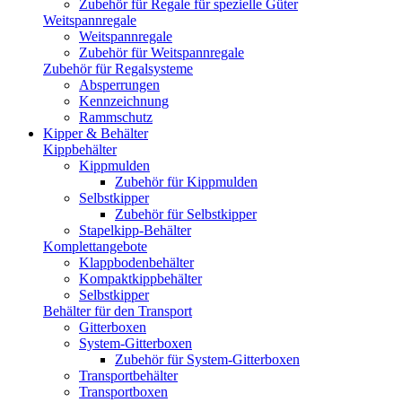
Zubehör für Regale für spezielle Güter
Weitspannregale
Weitspannregale
Zubehör für Weitspannregale
Zubehör für Regalsysteme
Absperrungen
Kennzeichnung
Rammschutz
Kipper & Behälter
Kippbehälter
Kippmulden
Zubehör für Kippmulden
Selbstkipper
Zubehör für Selbstkipper
Stapelkipp-Behälter
Komplettangebote
Klappbodenbehälter
Kompaktkippbehälter
Selbstkipper
Behälter für den Transport
Gitterboxen
System-Gitterboxen
Zubehör für System-Gitterboxen
Transportbehälter
Transportboxen