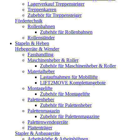
Lagerverkauf Treppensteiger
Treppenkarren
Zubehör für Treppensteiger
Fördertechnik
Rollenbahnen
Zubehör für Rollenbahnen
Rollenständer
Stapeln & Heben
Hebegeräte & Wender
Fasshandling
Maschinenheber & Roller
Zubehör für Maschinenheber & Roller
Materialheber
Lastaufnahmen für Mobillifte
LIFT2MOVE Komplettangebote
Montagelifte
Zubehör für Montagelifte
Palettenheber
Zubehör für Palettenheber
Palettenmagazin
Zubehör für Palettenmagazine
Palettenwendegeräte
Plattenträger
Stapler & Anbaugeräte
Arbeitskörbe & Arbeitsbühnen