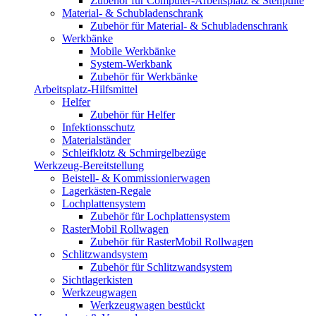
Zubehör für Computer-Arbeitsplatz & Stehpulte
Material- & Schubladenschrank
Zubehör für Material- & Schubladenschrank
Werkbänke
Mobile Werkbänke
System-Werkbank
Zubehör für Werkbänke
Arbeitsplatz-Hilfsmittel
Helfer
Zubehör für Helfer
Infektionsschutz
Materialständer
Schleifklotz & Schmirgelbezüge
Werkzeug-Bereitstellung
Beistell- & Kommissionierwagen
Lagerkästen-Regale
Lochplattensystem
Zubehör für Lochplattensystem
RasterMobil Rollwagen
Zubehör für RasterMobil Rollwagen
Schlitzwandsystem
Zubehör für Schlitzwandsystem
Sichtlagerkisten
Werkzeugwagen
Werkzeugwagen bestückt