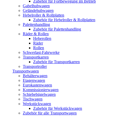
Zubehör für Fortbewegung im Betrieb
Gabelhubwagen
Geländehubwagen
Hebelroller & Rollplatten
Zubehör für Hebelroller & Rollplatten
Palettenhandling
Zubehör für Palettenhandling
Räder & Rollen
Heberollen
Räder
Rollen
Schwerlast-Fahrwerke
Transportkarren
Zubehör für Transportkarren
Transportroller
Transportwagen
Behälterwagen
Etagenwagen
Eurokastenwagen
Kommissionierwagen
Schiebebügelwagen
Tischwagen
Werkstückwagen
Zubehör für Werkstückwagen
Zubehör für alle Transportwagen