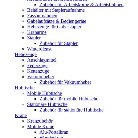
Zubehör für Arbeitskörbe & Arbeitsbühnen
Behälter mit Stapleraufnahme
Fassaufnahmen
Gabelaufsätze & Bediengeräte
Hebezeuge für Gabelstapler
Kranarme
Stapler
Zubehör für Stapler
Winterdienst
Hebezeuge
Anschlagmittel
Federzüge
Kettenzüge
Vakuumheber
Zubehör für Vakuumheber
Hubtische
Mobile Hubtische
Zubehör für mobile Hubtische
Stationäre Hubtische
Zubehör für stationäre Hubtische
Krane
Kranzubehör
Mobile Krane
Alu-Portalkran
Wanderkran