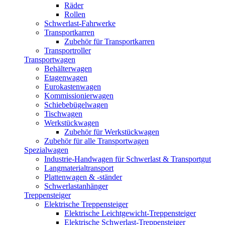
Räder
Rollen
Schwerlast-Fahrwerke
Transportkarren
Zubehör für Transportkarren
Transportroller
Transportwagen
Behälterwagen
Etagenwagen
Eurokastenwagen
Kommissionierwagen
Schiebebügelwagen
Tischwagen
Werkstückwagen
Zubehör für Werkstückwagen
Zubehör für alle Transportwagen
Spezialwagen
Industrie-Handwagen für Schwerlast & Transportgut
Langmaterialtransport
Plattenwagen & -ständer
Schwerlastanhänger
Treppensteiger
Elektrische Treppensteiger
Elektrische Leichtgewicht-Treppensteiger
Elektrische Schwerlast-Treppensteiger