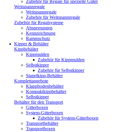
Zubehör für Regale für spezielle Güter
Weitspannregale
Weitspannregale
Zubehör für Weitspannregale
Zubehör für Regalsysteme
Absperrungen
Kennzeichnung
Rammschutz
Kipper & Behälter
Kippbehälter
Kippmulden
Zubehör für Kippmulden
Selbstkipper
Zubehör für Selbstkipper
Stapelkipp-Behälter
Komplettangebote
Klappbodenbehälter
Kompaktkippbehälter
Selbstkipper
Behälter für den Transport
Gitterboxen
System-Gitterboxen
Zubehör für System-Gitterboxen
Transportbehälter
Transportboxen