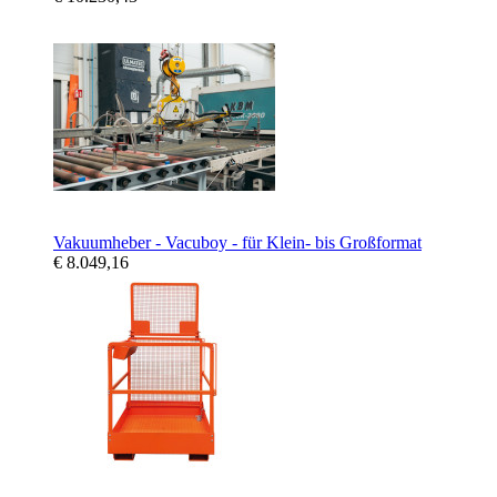
Vakuumheber - Vacuboy - für Klein- bis Großformat
€ 8.049,16