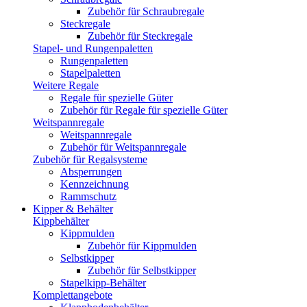
Zubehör für Schraubregale
Steckregale
Zubehör für Steckregale
Stapel- und Rungenpaletten
Rungenpaletten
Stapelpaletten
Weitere Regale
Regale für spezielle Güter
Zubehör für Regale für spezielle Güter
Weitspannregale
Weitspannregale
Zubehör für Weitspannregale
Zubehör für Regalsysteme
Absperrungen
Kennzeichnung
Rammschutz
Kipper & Behälter
Kippbehälter
Kippmulden
Zubehör für Kippmulden
Selbstkipper
Zubehör für Selbstkipper
Stapelkipp-Behälter
Komplettangebote