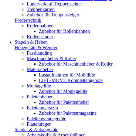
Lagerverkauf Treppensteiger
Treppenkarren
Zubehör für Treppensteiger
Fördertechnik
Rollenbahnen
Zubehör für Rollenbahnen
Rollenständer
Stapeln & Heben
Hebegeräte & Wender
Fasshandling
Maschinenheber & Roller
Zubehör für Maschinenheber & Roller
Materialheber
Lastaufnahmen für Mobillifte
LIFT2MOVE Komplettangebote
Montagelifte
Zubehör für Montagelifte
Palettenheber
Zubehör für Palettenheber
Palettenmagazin
Zubehör für Palettenmagazine
Palettenwendegeräte
Plattenträger
Stapler & Anbaugeräte
Arbeitskörbe & Arbeitsbühnen