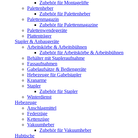
Zubehör für Montagelifte
Palettenheber
Zubehör für Palettenheber
Palettenmagazin
Zubehör für Palettenmagazine
Palettenwendegeräte
Plattenträger
Stapler & Anbaugeräte
Arbeitskörbe & Arbeitsbühnen
Zubehör für Arbeitskörbe & Arbeitsbühnen
Behälter mit Stapleraufnahme
Fassaufnahmen
Gabelaufsätze & Bediengeräte
Hebezeuge für Gabelstapler
Kranarme
Stapler
Zubehör für Stapler
Winterdienst
Hebezeuge
Anschlagmittel
Federzüge
Kettenzüge
Vakuumheber
Zubehör für Vakuumheber
Hubtische