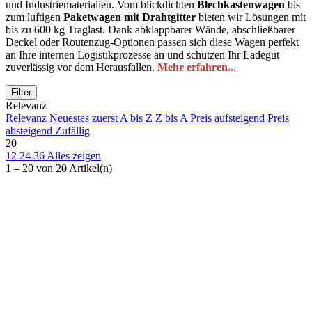
und Industriematerialien. Vom blickdichten
Blechkastenwagen
bis
zum luftigen
Paketwagen mit Drahtgitter
bieten wir Lösungen mit
bis zu 600 kg Traglast. Dank abklappbarer Wände, abschließbarer
Deckel oder Routenzug-Optionen passen sich diese Wagen perfekt
an Ihre internen Logistikprozesse an und schützen Ihr Ladegut
zuverlässig vor dem Herausfallen.
Mehr erfahren...
Filter
Ausgewählte Filter
Relevanz
Alle Filter entfernen
Relevanz
Neuestes zuerst
A bis Z
Z bis A
Preis aufsteigend
Preis
Preis
absteigend
Zufällig
20
€
€
12
24
36
Alles zeigen
Traglast
1 – 20 von 20 Artikel(n)
Hersteller
Cordes
1
Fetra Offizieller Kompetenzpartner
13
Gmöhling Transportgeräte GmbH
4
Plastic Union
2
New products
New products
0