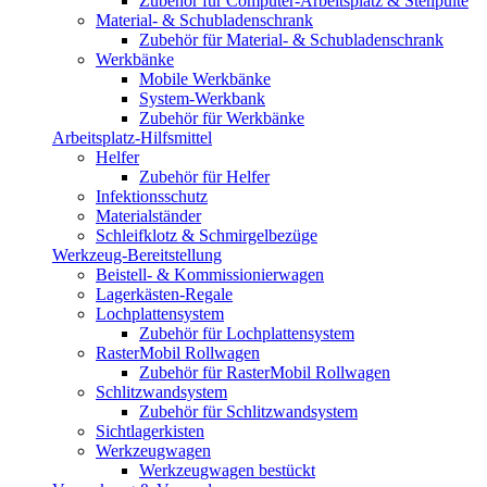
Zubehör für Computer-Arbeitsplatz & Stehpulte
Material- & Schubladenschrank
Zubehör für Material- & Schubladenschrank
Werkbänke
Mobile Werkbänke
System-Werkbank
Zubehör für Werkbänke
Arbeitsplatz-Hilfsmittel
Helfer
Zubehör für Helfer
Infektionsschutz
Materialständer
Schleifklotz & Schmirgelbezüge
Werkzeug-Bereitstellung
Beistell- & Kommissionierwagen
Lagerkästen-Regale
Lochplattensystem
Zubehör für Lochplattensystem
RasterMobil Rollwagen
Zubehör für RasterMobil Rollwagen
Schlitzwandsystem
Zubehör für Schlitzwandsystem
Sichtlagerkisten
Werkzeugwagen
Werkzeugwagen bestückt