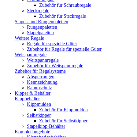
Zubehör für Schraubregale
Steckregale
Zubehör für Steckregale
Stapel- und Rungenpaletten
Rungenpaletten
Stapelpaletten
Weitere Regale
Regale für spezielle Güter
Zubehör für Regale für spezielle Güter
Weitspannregale
Weitspannregale
Zubehör für Weitspannregale
Zubehör für Regalsysteme
Absperrungen
Kennzeichnung
Rammschutz
Kipper & Behälter
Kippbehälter
Kippmulden
Zubehör für Kippmulden
Selbstkipper
Zubehör für Selbstkipper
Stapelkipp-Behälter
Komplettangebote