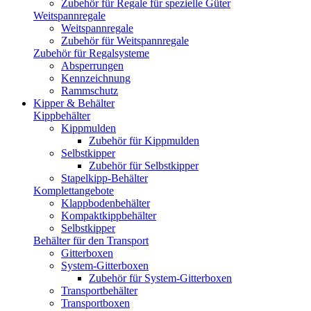
Zubehör für Regale für spezielle Güter
Weitspannregale
Weitspannregale
Zubehör für Weitspannregale
Zubehör für Regalsysteme
Absperrungen
Kennzeichnung
Rammschutz
Kipper & Behälter
Kippbehälter
Kippmulden
Zubehör für Kippmulden
Selbstkipper
Zubehör für Selbstkipper
Stapelkipp-Behälter
Komplettangebote
Klappbodenbehälter
Kompaktkippbehälter
Selbstkipper
Behälter für den Transport
Gitterboxen
System-Gitterboxen
Zubehör für System-Gitterboxen
Transportbehälter
Transportboxen