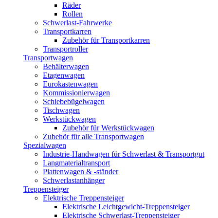
Räder
Rollen
Schwerlast-Fahrwerke
Transportkarren
Zubehör für Transportkarren
Transportroller
Transportwagen
Behälterwagen
Etagenwagen
Eurokastenwagen
Kommissionierwagen
Schiebebügelwagen
Tischwagen
Werkstückwagen
Zubehör für Werkstückwagen
Zubehör für alle Transportwagen
Spezialwagen
Industrie-Handwagen für Schwerlast & Transportgut
Langmaterialtransport
Plattenwagen & -ständer
Schwerlastanhänger
Treppensteiger
Elektrische Treppensteiger
Elektrische Leichtgewicht-Treppensteiger
Elektrische Schwerlast-Treppensteiger