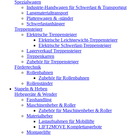
Spezialwagen
Industrie-Handwagen für Schwerlast & Transportgut
Langmaterialtransport
Plattenwagen & -ständer
Schwerlastanhänger
Treppensteiger
Elektrische Treppensteiger
Elektrische Leichtgewicht-Treppensteiger
Elektrische Schwerlast-Treppensteiger
Lagerverkauf Treppensteiger
Treppenkarren
Zubehör für Treppensteiger
Fördertechnik
Rollenbahnen
Zubehör für Rollenbahnen
Rollenständer
Stapeln & Heben
Hebegeräte & Wender
Fasshandling
Maschinenheber & Roller
Zubehör für Maschinenheber & Roller
Materialheber
Lastaufnahmen für Mobillifte
LIFT2MOVE Komplettangebote
Montagelifte