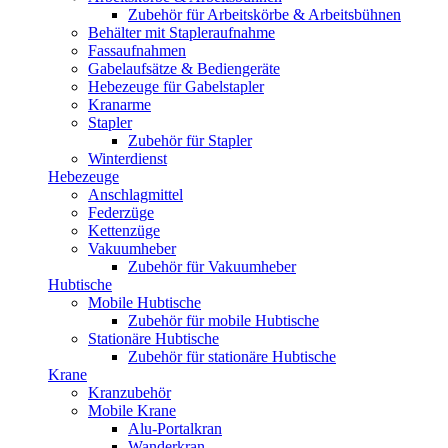
Zubehör für Arbeitskörbe & Arbeitsbühnen
Behälter mit Stapleraufnahme
Fassaufnahmen
Gabelaufsätze & Bediengeräte
Hebezeuge für Gabelstapler
Kranarme
Stapler
Zubehör für Stapler
Winterdienst
Hebezeuge
Anschlagmittel
Federzüge
Kettenzüge
Vakuumheber
Zubehör für Vakuumheber
Hubtische
Mobile Hubtische
Zubehör für mobile Hubtische
Stationäre Hubtische
Zubehör für stationäre Hubtische
Krane
Kranzubehör
Mobile Krane
Alu-Portalkran
Wanderkran