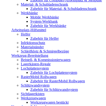
Zubehör für Computer-Arbeitsplatz & Stehpulte
Material- & Schubladenschrank
Zubehör für Material- & Schubladenschrank
Werkbänke
Mobile Werkbänke
System-Werkbank
Zubehör für Werkbänke
Arbeitsplatz-Hilfsmittel
Helfer
Zubehör für Helfer
Infektionsschutz
Materialständer
Schleifklotz & Schmirgelbezüge
Werkzeug-Bereitstellung
Beistell- & Kommissionierwagen
Lagerkästen-Regale
Lochplattensystem
Zubehör für Lochplattensystem
RasterMobil Rollwagen
Zubehör für RasterMobil Rollwagen
Schlitzwandsystem
Zubehör für Schlitzwandsystem
Sichtlagerkisten
Werkzeugwagen
Werkzeugwagen bestückt