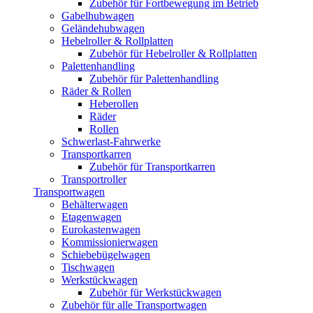
Zubehör für Fortbewegung im Betrieb
Gabelhubwagen
Geländehubwagen
Hebelroller & Rollplatten
Zubehör für Hebelroller & Rollplatten
Palettenhandling
Zubehör für Palettenhandling
Räder & Rollen
Heberollen
Räder
Rollen
Schwerlast-Fahrwerke
Transportkarren
Zubehör für Transportkarren
Transportroller
Transportwagen
Behälterwagen
Etagenwagen
Eurokastenwagen
Kommissionierwagen
Schiebebügelwagen
Tischwagen
Werkstückwagen
Zubehör für Werkstückwagen
Zubehör für alle Transportwagen