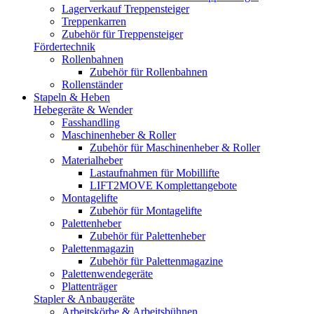
Lagerverkauf Treppensteiger
Treppenkarren
Zubehör für Treppensteiger
Fördertechnik
Rollenbahnen
Zubehör für Rollenbahnen
Rollenständer
Stapeln & Heben
Hebegeräte & Wender
Fasshandling
Maschinenheber & Roller
Zubehör für Maschinenheber & Roller
Materialheber
Lastaufnahmen für Mobillifte
LIFT2MOVE Komplettangebote
Montagelifte
Zubehör für Montagelifte
Palettenheber
Zubehör für Palettenheber
Palettenmagazin
Zubehör für Palettenmagazine
Palettenwendegeräte
Plattenträger
Stapler & Anbaugeräte
Arbeitskörbe & Arbeitsbühnen