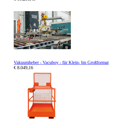
Vakuumheber - Vacuboy - für Klein- bis Großformat
€ 8.049,16