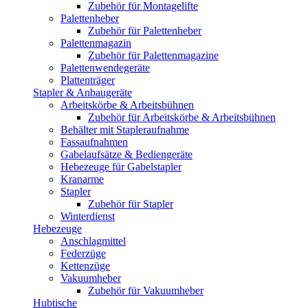
Zubehör für Montagelifte
Palettenheber
Zubehör für Palettenheber
Palettenmagazin
Zubehör für Palettenmagazine
Palettenwendegeräte
Plattenträger
Stapler & Anbaugeräte
Arbeitskörbe & Arbeitsbühnen
Zubehör für Arbeitskörbe & Arbeitsbühnen
Behälter mit Stapleraufnahme
Fassaufnahmen
Gabelaufsätze & Bediengeräte
Hebezeuge für Gabelstapler
Kranarme
Stapler
Zubehör für Stapler
Winterdienst
Hebezeuge
Anschlagmittel
Federzüge
Kettenzüge
Vakuumheber
Zubehör für Vakuumheber
Hubtische