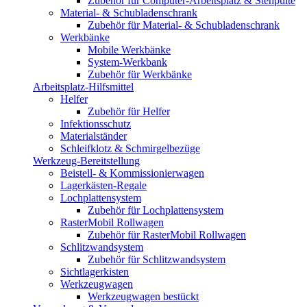
Zubehör für Computer-Arbeitsplatz & Stehpulte
Material- & Schubladenschrank
Zubehör für Material- & Schubladenschrank
Werkbänke
Mobile Werkbänke
System-Werkbank
Zubehör für Werkbänke
Arbeitsplatz-Hilfsmittel
Helfer
Zubehör für Helfer
Infektionsschutz
Materialständer
Schleifklotz & Schmirgelbezüge
Werkzeug-Bereitstellung
Beistell- & Kommissionierwagen
Lagerkästen-Regale
Lochplattensystem
Zubehör für Lochplattensystem
RasterMobil Rollwagen
Zubehör für RasterMobil Rollwagen
Schlitzwandsystem
Zubehör für Schlitzwandsystem
Sichtlagerkisten
Werkzeugwagen
Werkzeugwagen bestückt