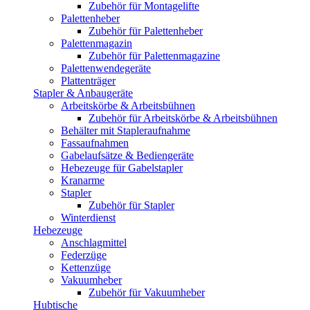
Zubehör für Montagelifte
Palettenheber
Zubehör für Palettenheber
Palettenmagazin
Zubehör für Palettenmagazine
Palettenwendegeräte
Plattenträger
Stapler & Anbaugeräte
Arbeitskörbe & Arbeitsbühnen
Zubehör für Arbeitskörbe & Arbeitsbühnen
Behälter mit Stapleraufnahme
Fassaufnahmen
Gabelaufsätze & Bediengeräte
Hebezeuge für Gabelstapler
Kranarme
Stapler
Zubehör für Stapler
Winterdienst
Hebezeuge
Anschlagmittel
Federzüge
Kettenzüge
Vakuumheber
Zubehör für Vakuumheber
Hubtische