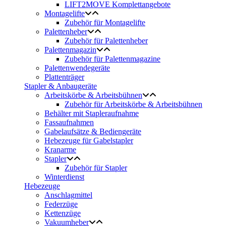
LIFT2MOVE Komplettangebote
Montagelifte
Zubehör für Montagelifte
Palettenheber
Zubehör für Palettenheber
Palettenmagazin
Zubehör für Palettenmagazine
Palettenwendegeräte
Plattenträger
Stapler & Anbaugeräte
Arbeitskörbe & Arbeitsbühnen
Zubehör für Arbeitskörbe & Arbeitsbühnen
Behälter mit Stapleraufnahme
Fassaufnahmen
Gabelaufsätze & Bediengeräte
Hebezeuge für Gabelstapler
Kranarme
Stapler
Zubehör für Stapler
Winterdienst
Hebezeuge
Anschlagmittel
Federzüge
Kettenzüge
Vakuumheber