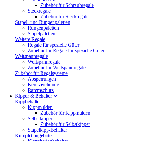
Zubehör für Schraubregale
Steckregale
Zubehör für Steckregale
Stapel- und Rungenpaletten
Rungenpaletten
Stapelpaletten
Weitere Regale
Regale für spezielle Güter
Zubehör für Regale für spezielle Güter
Weitspannregale
Weitspannregale
Zubehör für Weitspannregale
Zubehör für Regalsysteme
Absperrungen
Kennzeichnung
Rammschutz
Kipper & Behälter
Kippbehälter
Kippmulden
Zubehör für Kippmulden
Selbstkipper
Zubehör für Selbstkipper
Stapelkipp-Behälter
Komplettangebote