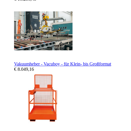
Vakuumheber - Vacuboy - für Klein- bis Großformat
€ 8.049,16