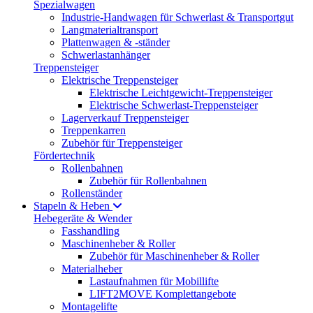
Spezialwagen
Industrie-Handwagen für Schwerlast & Transportgut
Langmaterialtransport
Plattenwagen & -ständer
Schwerlastanhänger
Treppensteiger
Elektrische Treppensteiger
Elektrische Leichtgewicht-Treppensteiger
Elektrische Schwerlast-Treppensteiger
Lagerverkauf Treppensteiger
Treppenkarren
Zubehör für Treppensteiger
Fördertechnik
Rollenbahnen
Zubehör für Rollenbahnen
Rollenständer
Stapeln & Heben
Hebegeräte & Wender
Fasshandling
Maschinenheber & Roller
Zubehör für Maschinenheber & Roller
Materialheber
Lastaufnahmen für Mobillifte
LIFT2MOVE Komplettangebote
Montagelifte