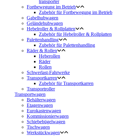
transporter
Fortbewegung im Betrieb
Zubehör für Fortbewegung im Betrieb
Gabelhubwagen
Geländehubwagen
Hebelroller & Rollplatten
Zubehör für Hebelroller & Rollplatten
Palettenhandling
Zubehör für Palettenhandling
Räder & Rollen
Heberollen
Räder
Rollen
Schwerlast-Fahrwerke
Transportkarren
Zubehör für Transportkarren
Transportroller
Transportwagen
Behälterwagen
Etagenwagen
Eurokastenwagen
Kommissionierwagen
Schiebebügelwagen
Tischwagen
Werkstückwagen