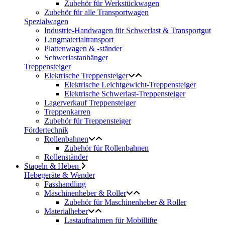
Zubehör für Werkstückwagen
Zubehör für alle Transportwagen
Spezialwagen
Industrie-Handwagen für Schwerlast & Transportgut
Langmaterialtransport
Plattenwagen & -ständer
Schwerlastanhänger
Treppensteiger
Elektrische Treppensteiger
Elektrische Leichtgewicht-Treppensteiger
Elektrische Schwerlast-Treppensteiger
Lagerverkauf Treppensteiger
Treppenkarren
Zubehör für Treppensteiger
Fördertechnik
Rollenbahnen
Zubehör für Rollenbahnen
Rollenständer
Stapeln & Heben
Hebegeräte & Wender
Fasshandling
Maschinenheber & Roller
Zubehör für Maschinenheber & Roller
Materialheber
Lastaufnahmen für Mobillifte