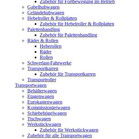
Zubehör für Fortbewegung im Betrieb
Gabelhubwagen
Geländehubwagen
Hebelroller & Rollplatten
Zubehör für Hebelroller & Rollplatten
Palettenhandling
Zubehör für Palettenhandling
Räder & Rollen
Heberollen
Räder
Rollen
Schwerlast-Fahrwerke
Transportkarren
Zubehör für Transportkarren
Transportroller
Transportwagen
Behälterwagen
Etagenwagen
Eurokastenwagen
Kommissionierwagen
Schiebebügelwagen
Tischwagen
Werkstückwagen
Zubehör für Werkstückwagen
Zubehör für alle Transportwagen