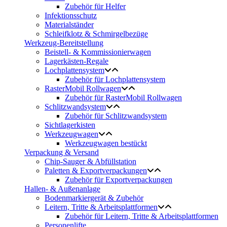
Zubehör für Helfer
Infektionsschutz
Materialständer
Schleifklotz & Schmirgelbezüge
Werkzeug-Bereitstellung
Beistell- & Kommissionierwagen
Lagerkästen-Regale
Lochplattensystem
Zubehör für Lochplattensystem
RasterMobil Rollwagen
Zubehör für RasterMobil Rollwagen
Schlitzwandsystem
Zubehör für Schlitzwandsystem
Sichtlagerkisten
Werkzeugwagen
Werkzeugwagen bestückt
Verpackung & Versand
Chip-Sauger & Abfüllstation
Paletten & Exportverpackungen
Zubehör für Exportverpackungen
Hallen- & Außenanlage
Bodenmarkiergerät & Zubehör
Leitern, Tritte & Arbeitsplattformen
Zubehör für Leitern, Tritte & Arbeitsplattformen
Personenlifte