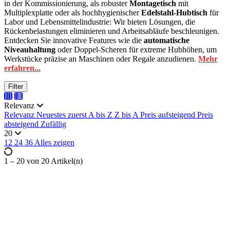
in der Kommissionierung, als robuster
Montagetisch
mit
Multiplexplatte oder als hochhygienischer
Edelstahl-Hubtisch
für
Labor und Lebensmittelindustrie: Wir bieten Lösungen, die
Rückenbelastungen eliminieren und Arbeitsabläufe beschleunigen.
Entdecken Sie innovative Features wie die
automatische
Niveauhaltung
oder Doppel-Scheren für extreme Hubhöhen, um
Werkstücke präzise an Maschinen oder Regale anzudienen.
Mehr
erfahren...
Filter
Ausgewählte Filter
Alle Filter entfernen
Relevanz
Preis
Relevanz
Neuestes zuerst
A bis Z
Z bis A
Preis aufsteigend
Preis
absteigend
Zufällig
€
€
20
Plattformmaße L x B
12
24
36
Alles zeigen
750 x 600 mm
1
1 – 20 von 20 Artikel(n)
1.000 x 600 mm
1
1.100 x 700 mm
1
1.200 x 740 mm
1
1.200 x 800 mm
1
1.300 x 910 mm
1
1.450 x 900 mm
1
1.500 x 1.000 mm
1