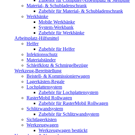
Zubehör für Computer-Arbeitsplatz & Stehpulte
Material- & Schubladenschrank
Zubehör für Material- & Schubladenschrank
Werkbänke
Mobile Werkbänke
System-Werkbank
Zubehör für Werkbänke
Arbeitsplatz-Hilfsmittel
Helfer
Zubehör für Helfer
Infektionsschutz
Materialständer
Schleifklotz & Schmirgelbezüge
Werkzeug-Bereitstellung
Beistell- & Kommissionierwagen
Lagerkästen-Regale
Lochplattensystem
Zubehör für Lochplattensystem
RasterMobil Rollwagen
Zubehör für RasterMobil Rollwagen
Schlitzwandsystem
Zubehör für Schlitzwandsystem
Sichtlagerkisten
Werkzeugwagen
Werkzeugwagen bestückt