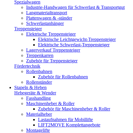
Spezialwagen
Industrie-Handwagen für Schwerlast & Transportgut
Langmaterialtransport
Plattenwagen & -ständer
Schwerlastanhänger
Treppensteiger
Elektrische Treppensteiger
Elektrische Leichtgewicht-Treppensteiger
Elektrische Schwerlast-Treppensteiger
Lagerverkauf Treppensteiger
Treppenkarren
Zubehör für Treppensteiger
Fördertechnik
Rollenbahnen
Zubehör für Rollenbahnen
Rollenständer
Stapeln & Heben
Hebegeräte & Wender
Fasshandling
Maschinenheber & Roller
Zubehör für Maschinenheber & Roller
Materialheber
Lastaufnahmen für Mobillifte
LIFT2MOVE Komplettangebote
Montagelifte