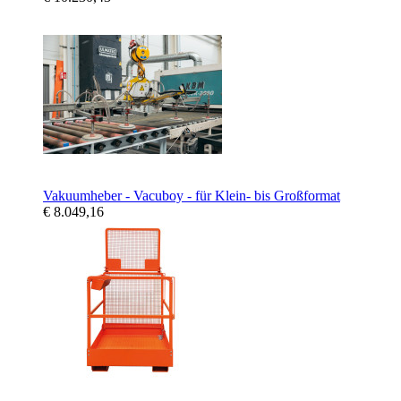
Vakuumheber - Vacuboy - für Klein- bis Großformat
€ 8.049,16