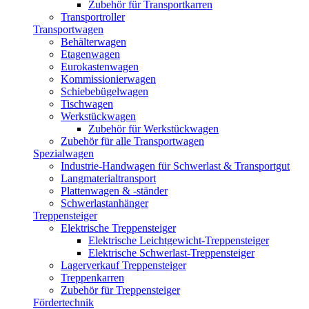
Zubehör für Transportkarren
Transportroller
Transportwagen
Behälterwagen
Etagenwagen
Eurokastenwagen
Kommissionierwagen
Schiebebügelwagen
Tischwagen
Werkstückwagen
Zubehör für Werkstückwagen
Zubehör für alle Transportwagen
Spezialwagen
Industrie-Handwagen für Schwerlast & Transportgut
Langmaterialtransport
Plattenwagen & -ständer
Schwerlastanhänger
Treppensteiger
Elektrische Treppensteiger
Elektrische Leichtgewicht-Treppensteiger
Elektrische Schwerlast-Treppensteiger
Lagerverkauf Treppensteiger
Treppenkarren
Zubehör für Treppensteiger
Fördertechnik