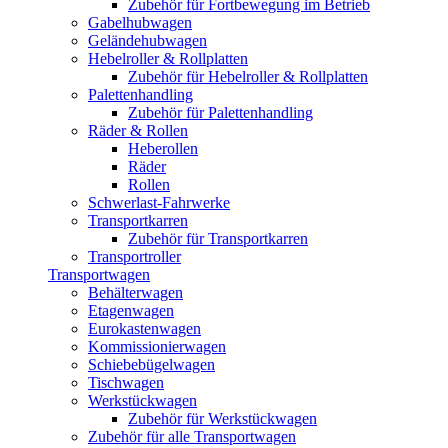
Zubehör für Fortbewegung im Betrieb
Gabelhubwagen
Geländehubwagen
Hebelroller & Rollplatten
Zubehör für Hebelroller & Rollplatten
Palettenhandling
Zubehör für Palettenhandling
Räder & Rollen
Heberollen
Räder
Rollen
Schwerlast-Fahrwerke
Transportkarren
Zubehör für Transportkarren
Transportroller
Transportwagen
Behälterwagen
Etagenwagen
Eurokastenwagen
Kommissionierwagen
Schiebebügelwagen
Tischwagen
Werkstückwagen
Zubehör für Werkstückwagen
Zubehör für alle Transportwagen