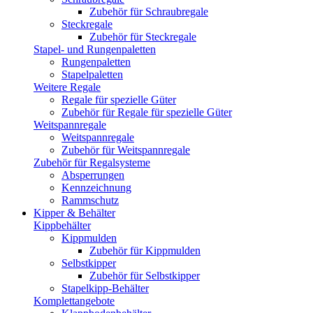
Zubehör für Schraubregale
Steckregale
Zubehör für Steckregale
Stapel- und Rungenpaletten
Rungenpaletten
Stapelpaletten
Weitere Regale
Regale für spezielle Güter
Zubehör für Regale für spezielle Güter
Weitspannregale
Weitspannregale
Zubehör für Weitspannregale
Zubehör für Regalsysteme
Absperrungen
Kennzeichnung
Rammschutz
Kipper & Behälter
Kippbehälter
Kippmulden
Zubehör für Kippmulden
Selbstkipper
Zubehör für Selbstkipper
Stapelkipp-Behälter
Komplettangebote