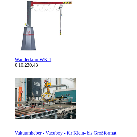
Wanderkran WK 1
€ 10.230,43
Vakuumheber - Vacuboy - für Klein- bis Großformat