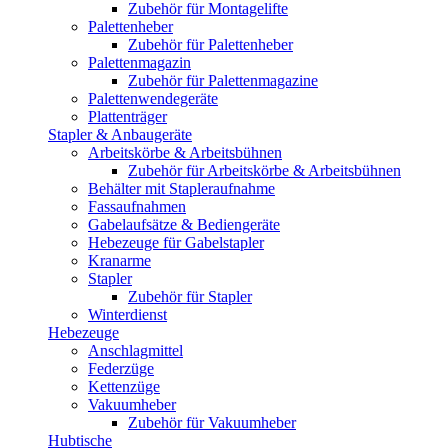
Zubehör für Montagelifte
Palettenheber
Zubehör für Palettenheber
Palettenmagazin
Zubehör für Palettenmagazine
Palettenwendegeräte
Plattenträger
Stapler & Anbaugeräte
Arbeitskörbe & Arbeitsbühnen
Zubehör für Arbeitskörbe & Arbeitsbühnen
Behälter mit Stapleraufnahme
Fassaufnahmen
Gabelaufsätze & Bediengeräte
Hebezeuge für Gabelstapler
Kranarme
Stapler
Zubehör für Stapler
Winterdienst
Hebezeuge
Anschlagmittel
Federzüge
Kettenzüge
Vakuumheber
Zubehör für Vakuumheber
Hubtische