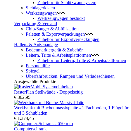
Zubehör für Schlitzwandsystem
Sichtlagerkisten
Werkzeugwagen
Werkzeugwagen bestückt
Verpackung & Versand
Chip-Sauger & Abfüllstation
Paletten & Exportverpackungen
Zubehör für Exportverpackungen
Hallen- & Außenanlage
Bodenmarkiergerät & Zubehör
Leitern, Tritte & Arbeitsplattformen
Zubehör für Leitern, Tritte & Arbeitsplattformen
Personenlifte
Spiegel
Überfahrbrücken, Rampen und Verladeschienen
Ausgewählte Produkte
RasterPlan Stellwände - Doppelseitig
€ 362,95
Werkbank mit Buchenmassivplatte - 1 Fachboden, 1 Flügeltür
und 3 Schubladen
€ 1.374,45
Computerschrank