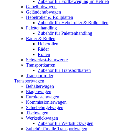
Zubehör für Fortbewegung im Betrieb
Gabelhubwagen
Geländehubwagen
Hebelroller & Rollplatten
Zubehör für Hebelroller & Rollplatten
Palettenhandling
Zubehör für Palettenhandling
Räder & Rollen
Heberollen
Räder
Rollen
Schwerlast-Fahrwerke
Transportkarren
Zubehör für Transportkarren
Transportroller
Transportwagen
Behälterwagen
Etagenwagen
Eurokastenwagen
Kommissionierwagen
Schiebebügelwagen
Tischwagen
Werkstückwagen
Zubehör für Werkstückwagen
Zubehör für alle Transportwagen