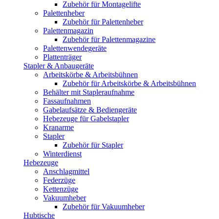
Zubehör für Montagelifte
Palettenheber
Zubehör für Palettenheber
Palettenmagazin
Zubehör für Palettenmagazine
Palettenwendegeräte
Plattenträger
Stapler & Anbaugeräte
Arbeitskörbe & Arbeitsbühnen
Zubehör für Arbeitskörbe & Arbeitsbühnen
Behälter mit Stapleraufnahme
Fassaufnahmen
Gabelaufsätze & Bediengeräte
Hebezeuge für Gabelstapler
Kranarme
Stapler
Zubehör für Stapler
Winterdienst
Hebezeuge
Anschlagmittel
Federzüge
Kettenzüge
Vakuumheber
Zubehör für Vakuumheber
Hubtische