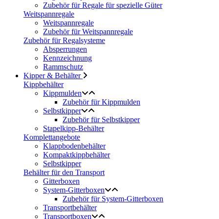
Zubehör für Regale für spezielle Güter
Weitspannregale
Weitspannregale
Zubehör für Weitspannregale
Zubehör für Regalsysteme
Absperrungen
Kennzeichnung
Rammschutz
Kipper & Behälter
Kippbehälter
Kippmulden
Zubehör für Kippmulden
Selbstkipper
Zubehör für Selbstkipper
Stapelkipp-Behälter
Komplettangebote
Klappbodenbehälter
Kompaktkippbehälter
Selbstkipper
Behälter für den Transport
Gitterboxen
System-Gitterboxen
Zubehör für System-Gitterboxen
Transportbehälter
Transportboxen