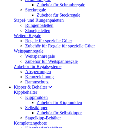
Zubehör für Schraubregale
Steckregale
Zubehör für Steckregale
Stapel- und Rungenpaletten
Rungenpaletten
Stapelpaletten
Weitere Regale
Regale für spezielle Güter
Zubehör für Regale für spezielle Güter
Weitspannregale
Weitspannregale
Zubehör für Weitspannregale
Zubehör für Regalsysteme
Absperrungen
Kennzeichnung
Rammschutz
Kipper & Behälter
Kippbehälter
Kippmulden
Zubehör für Kippmulden
Selbstkipper
Zubehör für Selbstkipper
Stapelkipp-Behälter
Komplettangebote