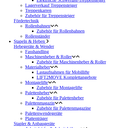
Elektrische Schwerlast-Treppensteiger
Lagerverkauf Treppensteiger
Treppenkarren
Zubehör für Treppensteiger
Fördertechnik
Rollenbahnen
Zubehör für Rollenbahnen
Rollenständer
Stapeln & Heben
Hebegeräte & Wender
Fasshandling
Maschinenheber & Roller
Zubehör für Maschinenheber & Roller
Materialheber
Lastaufnahmen für Mobillifte
LIFT2MOVE Komplettangebote
Montagelifte
Zubehör für Montagelifte
Palettenheber
Zubehör für Palettenheber
Palettenmagazin
Zubehör für Palettenmagazine
Palettenwendegeräte
Plattenträger
Stapler & Anbaugeräte