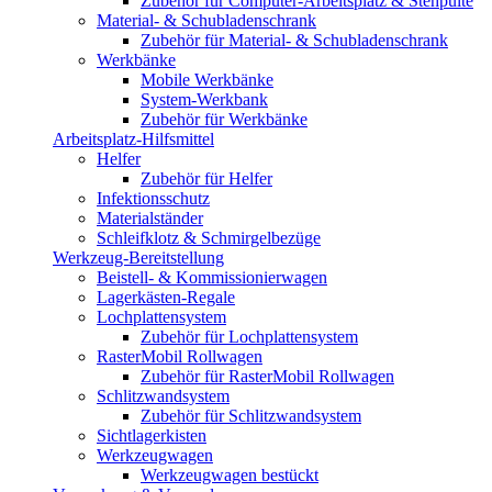
Zubehör für Computer-Arbeitsplatz & Stehpulte
Material- & Schubladenschrank
Zubehör für Material- & Schubladenschrank
Werkbänke
Mobile Werkbänke
System-Werkbank
Zubehör für Werkbänke
Arbeitsplatz-Hilfsmittel
Helfer
Zubehör für Helfer
Infektionsschutz
Materialständer
Schleifklotz & Schmirgelbezüge
Werkzeug-Bereitstellung
Beistell- & Kommissionierwagen
Lagerkästen-Regale
Lochplattensystem
Zubehör für Lochplattensystem
RasterMobil Rollwagen
Zubehör für RasterMobil Rollwagen
Schlitzwandsystem
Zubehör für Schlitzwandsystem
Sichtlagerkisten
Werkzeugwagen
Werkzeugwagen bestückt