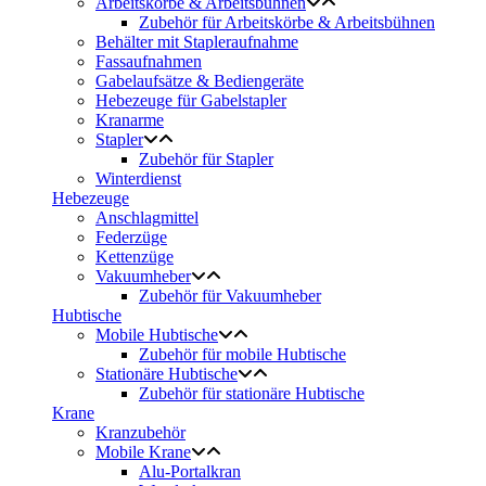
Arbeitskörbe & Arbeitsbühnen
Zubehör für Arbeitskörbe & Arbeitsbühnen
Behälter mit Stapleraufnahme
Fassaufnahmen
Gabelaufsätze & Bediengeräte
Hebezeuge für Gabelstapler
Kranarme
Stapler
Zubehör für Stapler
Winterdienst
Hebezeuge
Anschlagmittel
Federzüge
Kettenzüge
Vakuumheber
Zubehör für Vakuumheber
Hubtische
Mobile Hubtische
Zubehör für mobile Hubtische
Stationäre Hubtische
Zubehör für stationäre Hubtische
Krane
Kranzubehör
Mobile Krane
Alu-Portalkran