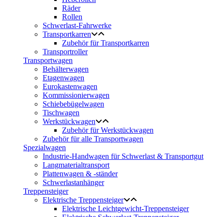
Räder
Rollen
Schwerlast-Fahrwerke
Transportkarren
Zubehör für Transportkarren
Transportroller
Transportwagen
Behälterwagen
Etagenwagen
Eurokastenwagen
Kommissionierwagen
Schiebebügelwagen
Tischwagen
Werkstückwagen
Zubehör für Werkstückwagen
Zubehör für alle Transportwagen
Spezialwagen
Industrie-Handwagen für Schwerlast & Transportgut
Langmaterialtransport
Plattenwagen & -ständer
Schwerlastanhänger
Treppensteiger
Elektrische Treppensteiger
Elektrische Leichtgewicht-Treppensteiger