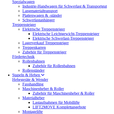
Spezialwagen
Industrie-Handwagen für Schwerlast & Transportgut
Langmaterialtransport
Plattenwagen & -ständer
Schwerlastanhänger
Treppensteiger
Elektrische Treppensteiger
Elektrische Leichtgewicht-Treppensteiger
Elektrische Schwerlast-Treppensteiger
Lagerverkauf Treppensteiger
Treppenkarren
Zubehör für Treppensteiger
Fördertechnik
Rollenbahnen
Zubehör für Rollenbahnen
Rollenständer
Stapeln & Heben
Hebegeräte & Wender
Fasshandling
Maschinenheber & Roller
Zubehör für Maschinenheber & Roller
Materialheber
Lastaufnahmen für Mobillifte
LIFT2MOVE Komplettangebote
Montagelifte