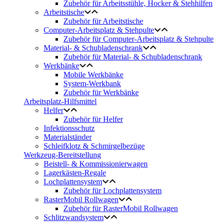
Zubehör für Arbeitsstühle, Hocker & Stehhilfen
Arbeitstische
Zubehör für Arbeitstische
Computer-Arbeitsplatz & Stehpulte
Zubehör für Computer-Arbeitsplatz & Stehpulte
Material- & Schubladenschrank
Zubehör für Material- & Schubladenschrank
Werkbänke
Mobile Werkbänke
System-Werkbank
Zubehör für Werkbänke
Arbeitsplatz-Hilfsmittel
Helfer
Zubehör für Helfer
Infektionsschutz
Materialständer
Schleifklotz & Schmirgelbezüge
Werkzeug-Bereitstellung
Beistell- & Kommissionierwagen
Lagerkästen-Regale
Lochplattensystem
Zubehör für Lochplattensystem
RasterMobil Rollwagen
Zubehör für RasterMobil Rollwagen
Schlitzwandsystem