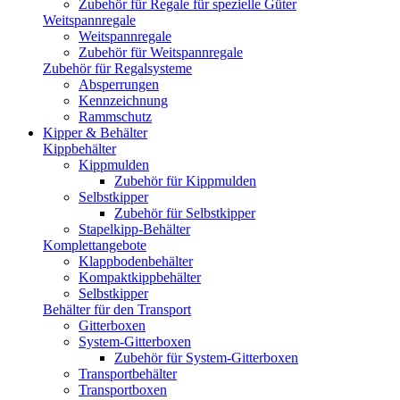
Zubehör für Regale für spezielle Güter
Weitspannregale
Weitspannregale
Zubehör für Weitspannregale
Zubehör für Regalsysteme
Absperrungen
Kennzeichnung
Rammschutz
Kipper & Behälter
Kippbehälter
Kippmulden
Zubehör für Kippmulden
Selbstkipper
Zubehör für Selbstkipper
Stapelkipp-Behälter
Komplettangebote
Klappbodenbehälter
Kompaktkippbehälter
Selbstkipper
Behälter für den Transport
Gitterboxen
System-Gitterboxen
Zubehör für System-Gitterboxen
Transportbehälter
Transportboxen