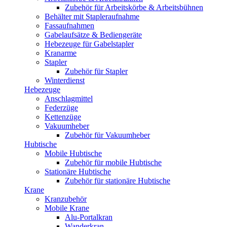
Zubehör für Arbeitskörbe & Arbeitsbühnen
Behälter mit Stapleraufnahme
Fassaufnahmen
Gabelaufsätze & Bediengeräte
Hebezeuge für Gabelstapler
Kranarme
Stapler
Zubehör für Stapler
Winterdienst
Hebezeuge
Anschlagmittel
Federzüge
Kettenzüge
Vakuumheber
Zubehör für Vakuumheber
Hubtische
Mobile Hubtische
Zubehör für mobile Hubtische
Stationäre Hubtische
Zubehör für stationäre Hubtische
Krane
Kranzubehör
Mobile Krane
Alu-Portalkran
Wanderkran