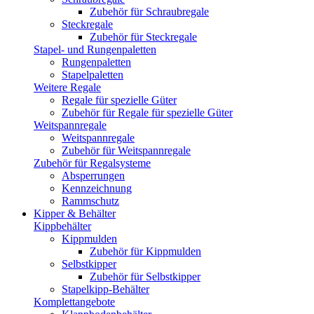
Zubehör für Schraubregale
Steckregale
Zubehör für Steckregale
Stapel- und Rungenpaletten
Rungenpaletten
Stapelpaletten
Weitere Regale
Regale für spezielle Güter
Zubehör für Regale für spezielle Güter
Weitspannregale
Weitspannregale
Zubehör für Weitspannregale
Zubehör für Regalsysteme
Absperrungen
Kennzeichnung
Rammschutz
Kipper & Behälter
Kippbehälter
Kippmulden
Zubehör für Kippmulden
Selbstkipper
Zubehör für Selbstkipper
Stapelkipp-Behälter
Komplettangebote