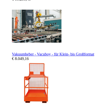
Vakuumheber - Vacuboy - für Klein- bis Großformat
€ 8.049,16