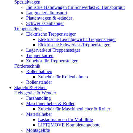
Spezialwagen
Industrie-Handwagen für Schwerlast & Transportgut
Langmaterialtransport
Plattenwagen & -ständer
Schwerlastanhänger
Treppensteiger
Elektrische Treppensteiger
Elektrische Leichtgewicht-Treppensteiger
Elektrische Schwerlast-Treppensteiger
Lagerverkauf Treppensteiger
Treppenkarren
Zubehör für Treppensteiger
Fördertechnik
Rollenbahnen
Zubehör für Rollenbahnen
Rollenständer
Stapeln & Heben
Hebegeräte & Wender
Fasshandling
Maschinenheber & Roller
Zubehör für Maschinenheber & Roller
Materialheber
Lastaufnahmen für Mobillifte
LIFT2MOVE Komplettangebote
Montagelifte