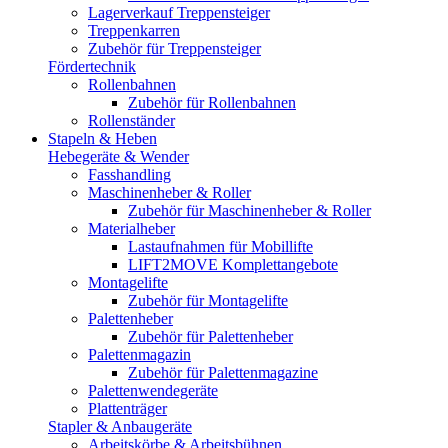
Lagerverkauf Treppensteiger
Treppenkarren
Zubehör für Treppensteiger
Fördertechnik
Rollenbahnen
Zubehör für Rollenbahnen
Rollenständer
Stapeln & Heben
Hebegeräte & Wender
Fasshandling
Maschinenheber & Roller
Zubehör für Maschinenheber & Roller
Materialheber
Lastaufnahmen für Mobillifte
LIFT2MOVE Komplettangebote
Montagelifte
Zubehör für Montagelifte
Palettenheber
Zubehör für Palettenheber
Palettenmagazin
Zubehör für Palettenmagazine
Palettenwendegeräte
Plattenträger
Stapler & Anbaugeräte
Arbeitskörbe & Arbeitsbühnen