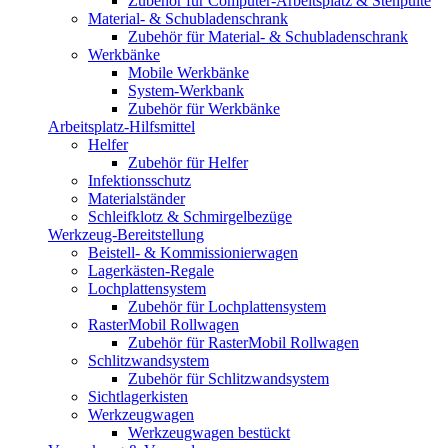
Zubehör für Computer-Arbeitsplatz & Stehpulte
Material- & Schubladenschrank
Zubehör für Material- & Schubladenschrank
Werkbänke
Mobile Werkbänke
System-Werkbank
Zubehör für Werkbänke
Arbeitsplatz-Hilfsmittel
Helfer
Zubehör für Helfer
Infektionsschutz
Materialständer
Schleifklotz & Schmirgelbezüge
Werkzeug-Bereitstellung
Beistell- & Kommissionierwagen
Lagerkästen-Regale
Lochplattensystem
Zubehör für Lochplattensystem
RasterMobil Rollwagen
Zubehör für RasterMobil Rollwagen
Schlitzwandsystem
Zubehör für Schlitzwandsystem
Sichtlagerkisten
Werkzeugwagen
Werkzeugwagen bestückt