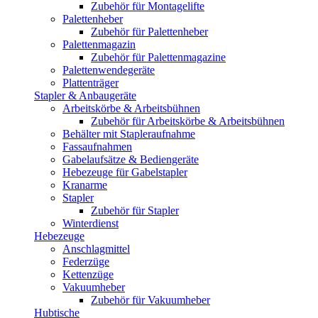
Zubehör für Montagelifte
Palettenheber
Zubehör für Palettenheber
Palettenmagazin
Zubehör für Palettenmagazine
Palettenwendegeräte
Plattenträger
Stapler & Anbaugeräte
Arbeitskörbe & Arbeitsbühnen
Zubehör für Arbeitskörbe & Arbeitsbühnen
Behälter mit Stapleraufnahme
Fassaufnahmen
Gabelaufsätze & Bediengeräte
Hebezeuge für Gabelstapler
Kranarme
Stapler
Zubehör für Stapler
Winterdienst
Hebezeuge
Anschlagmittel
Federzüge
Kettenzüge
Vakuumheber
Zubehör für Vakuumheber
Hubtische