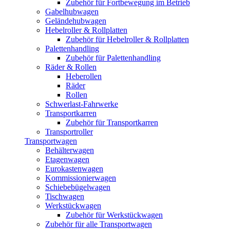
Zubehör für Fortbewegung im Betrieb
Gabelhubwagen
Geländehubwagen
Hebelroller & Rollplatten
Zubehör für Hebelroller & Rollplatten
Palettenhandling
Zubehör für Palettenhandling
Räder & Rollen
Heberollen
Räder
Rollen
Schwerlast-Fahrwerke
Transportkarren
Zubehör für Transportkarren
Transportroller
Transportwagen
Behälterwagen
Etagenwagen
Eurokastenwagen
Kommissionierwagen
Schiebebügelwagen
Tischwagen
Werkstückwagen
Zubehör für Werkstückwagen
Zubehör für alle Transportwagen