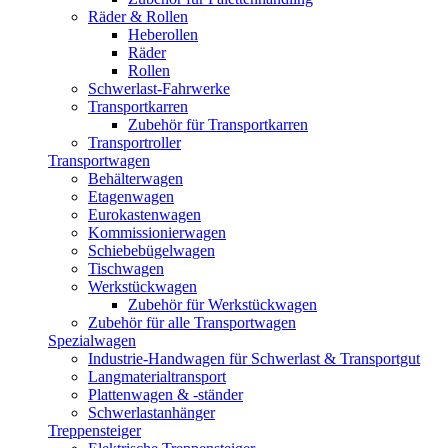
Räder & Rollen
Heberollen
Räder
Rollen
Schwerlast-Fahrwerke
Transportkarren
Zubehör für Transportkarren
Transportroller
Transportwagen
Behälterwagen
Etagenwagen
Eurokastenwagen
Kommissionierwagen
Schiebebügelwagen
Tischwagen
Werkstückwagen
Zubehör für Werkstückwagen
Zubehör für alle Transportwagen
Spezialwagen
Industrie-Handwagen für Schwerlast & Transportgut
Langmaterialtransport
Plattenwagen & -ständer
Schwerlastanhänger
Treppensteiger