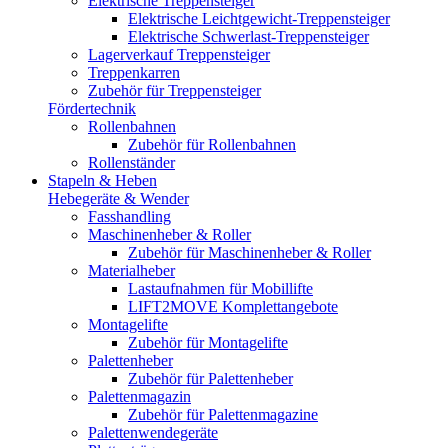
Elektrische Treppensteiger
Elektrische Leichtgewicht-Treppensteiger
Elektrische Schwerlast-Treppensteiger
Lagerverkauf Treppensteiger
Treppenkarren
Zubehör für Treppensteiger
Fördertechnik
Rollenbahnen
Zubehör für Rollenbahnen
Rollenständer
Stapeln & Heben
Hebegeräte & Wender
Fasshandling
Maschinenheber & Roller
Zubehör für Maschinenheber & Roller
Materialheber
Lastaufnahmen für Mobillifte
LIFT2MOVE Komplettangebote
Montagelifte
Zubehör für Montagelifte
Palettenheber
Zubehör für Palettenheber
Palettenmagazin
Zubehör für Palettenmagazine
Palettenwendegeräte