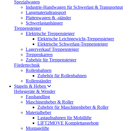
Spezialwagen
Industrie-Handwagen für Schwerlast & Transportgut
Langmaterialtransport
Plattenwagen & -ständer
Schwerlastanhänger
Treppensteiger
Elektrische Treppensteiger
Elektrische Leichtgewicht-Treppensteiger
Elektrische Schwerlast-Treppensteiger
Lagerverkauf Treppensteiger
Treppenkarren
Zubehör für Treppensteiger
Fördertechnik
Rollenbahnen
Zubehör für Rollenbahnen
Rollenständer
Stapeln & Heben
Hebegeräte & Wender
Fasshandling
Maschinenheber & Roller
Zubehör für Maschinenheber & Roller
Materialheber
Lastaufnahmen für Mobillifte
LIFT2MOVE Komplettangebote
Montagelifte