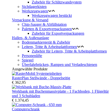
Zubehör für Schlitzwandsystem
Sichtlagerkisten
Werkzeugwagen
Werkzeugwagen bestückt
Verpackung & Versand
Chip-Sauger & Abfüllstation
Paletten & Exportverpackungen
Zubehör für Exportverpackungen
Hallen- & Außenanlage
Bodenmarkiergerät & Zubehör
Leitern, Tritte & Arbeitsplattformen
Zubehör für Leitern, Tritte & Arbeitsplattformen
Personenlifte
Spiegel
Überfahrbrücken, Rampen und Verladeschienen
Ausgewählte Produkte
RasterPlan Stellwände - Doppelseitig
€ 362,95
Werkbank mit Buchenmassivplatte - 1 Fachboden, 1 Flügeltür
und 3 Schubladen
€ 1.374,45
Computerschrank