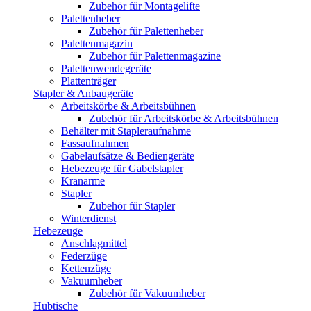
Zubehör für Montagelifte
Palettenheber
Zubehör für Palettenheber
Palettenmagazin
Zubehör für Palettenmagazine
Palettenwendegeräte
Plattenträger
Stapler & Anbaugeräte
Arbeitskörbe & Arbeitsbühnen
Zubehör für Arbeitskörbe & Arbeitsbühnen
Behälter mit Stapleraufnahme
Fassaufnahmen
Gabelaufsätze & Bediengeräte
Hebezeuge für Gabelstapler
Kranarme
Stapler
Zubehör für Stapler
Winterdienst
Hebezeuge
Anschlagmittel
Federzüge
Kettenzüge
Vakuumheber
Zubehör für Vakuumheber
Hubtische