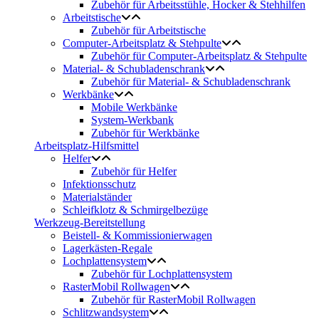
Zubehör für Arbeitsstühle, Hocker & Stehhilfen
Arbeitstische
Zubehör für Arbeitstische
Computer-Arbeitsplatz & Stehpulte
Zubehör für Computer-Arbeitsplatz & Stehpulte
Material- & Schubladenschrank
Zubehör für Material- & Schubladenschrank
Werkbänke
Mobile Werkbänke
System-Werkbank
Zubehör für Werkbänke
Arbeitsplatz-Hilfsmittel
Helfer
Zubehör für Helfer
Infektionsschutz
Materialständer
Schleifklotz & Schmirgelbezüge
Werkzeug-Bereitstellung
Beistell- & Kommissionierwagen
Lagerkästen-Regale
Lochplattensystem
Zubehör für Lochplattensystem
RasterMobil Rollwagen
Zubehör für RasterMobil Rollwagen
Schlitzwandsystem