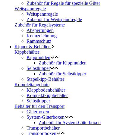
Zubehör für Regale für spezielle Güter
Weitspannregale
Weitspannregale
Zubehör für Weitspannregale
Zubehör für Regalsysteme
Absperrungen
Kennzeichnung
Rammschutz
Kipper & Behälter
Kippbehälter
Kippmulden
Zubehör für Kippmulden
Selbstkipper
Zubehör für Selbstkipper
Stapelkipp-Behälter
Komplettangebote
Klappbodenbehälter
Kompaktkippbehälter
Selbstkipper
Behälter für den Transport
Gitterboxen
System-Gitterboxen
Zubehör für System-Gitterboxen
Transportbehälter
Transportboxen