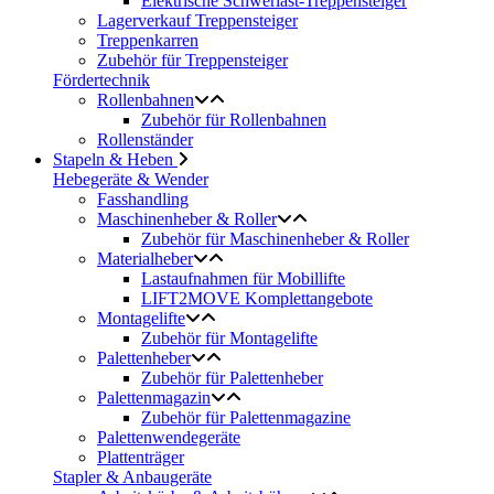
Elektrische Schwerlast-Treppensteiger
Lagerverkauf Treppensteiger
Treppenkarren
Zubehör für Treppensteiger
Fördertechnik
Rollenbahnen
Zubehör für Rollenbahnen
Rollenständer
Stapeln & Heben
Hebegeräte & Wender
Fasshandling
Maschinenheber & Roller
Zubehör für Maschinenheber & Roller
Materialheber
Lastaufnahmen für Mobillifte
LIFT2MOVE Komplettangebote
Montagelifte
Zubehör für Montagelifte
Palettenheber
Zubehör für Palettenheber
Palettenmagazin
Zubehör für Palettenmagazine
Palettenwendegeräte
Plattenträger
Stapler & Anbaugeräte