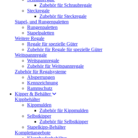
Zubehör für Schraubregale
Steckregale
Zubehör für Steckregale
Stapel- und Rungenpaletten
Rungenpaletten
Stapelpaletten
Weitere Regale
Regale für spezielle Güter
Zubehör für Regale für spezielle Güter
Weitspannregale
Weitspannregale
Zubehör für Weitspannregale
Zubehör für Regalsysteme
Absperrungen
Kennzeichnung
Rammschutz
Kipper & Behälter
Kippbehälter
Kippmulden
Zubehör für Kippmulden
Selbstkipper
Zubehör für Selbstkipper
Stapelkipp-Behälter
Komplettangebote