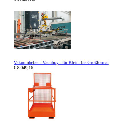
Vakuumheber - Vacuboy - für Klein- bis Großformat
€ 8.049,16