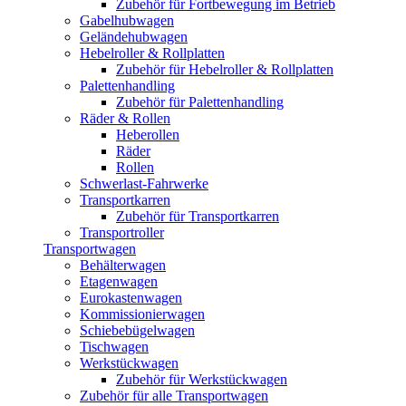
Zubehör für Fortbewegung im Betrieb
Gabelhubwagen
Geländehubwagen
Hebelroller & Rollplatten
Zubehör für Hebelroller & Rollplatten
Palettenhandling
Zubehör für Palettenhandling
Räder & Rollen
Heberollen
Räder
Rollen
Schwerlast-Fahrwerke
Transportkarren
Zubehör für Transportkarren
Transportroller
Transportwagen
Behälterwagen
Etagenwagen
Eurokastenwagen
Kommissionierwagen
Schiebebügelwagen
Tischwagen
Werkstückwagen
Zubehör für Werkstückwagen
Zubehör für alle Transportwagen