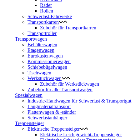
Räder
Rollen
Schwerlast-Fahrwerke
Transportkarren
Zubehör für Transportkarren
Transportroller
Transportwagen
Behälterwagen
Etagenwagen
Eurokastenwagen
Kommissionierwagen
Schiebebügelwagen
Tischwagen
Werkstückwagen
Zubehör für Werkstückwagen
Zubehör für alle Transportwagen
Spezialwagen
Industrie-Handwagen für Schwerlast & Transportgut
Langmaterialtransport
Plattenwagen & -ständer
Schwerlastanhänger
Treppensteiger
Elektrische Treppensteiger
Elektrische Leichtgewicht-Treppensteiger