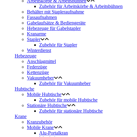
Arbeitskörbe & Arbeitsbühnen
Zubehör für Arbeitskörbe & Arbeitsbühnen
Behälter mit Stapleraufnahme
Fassaufnahmen
Gabelaufsätze & Bediengeräte
Hebezeuge für Gabelstapler
Kranarme
Stapler
Zubehör für Stapler
Winterdienst
Hebezeuge
Anschlagmittel
Federzüge
Kettenzüge
Vakuumheber
Zubehör für Vakuumheber
Hubtische
Mobile Hubtische
Zubehör für mobile Hubtische
Stationäre Hubtische
Zubehör für stationäre Hubtische
Krane
Kranzubehör
Mobile Krane
Alu-Portalkran