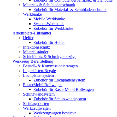
Zubehör für Computer-Arbeitsplatz & Stehpulte
Material- & Schubladenschrank
Zubehör für Material- & Schubladenschrank
Werkbänke
Mobile Werkbänke
System-Werkbank
Zubehör für Werkbänke
Arbeitsplatz-Hilfsmittel
Helfer
Zubehör für Helfer
Infektionsschutz
Materialständer
Schleifklotz & Schmirgelbezüge
Werkzeug-Bereitstellung
Beistell- & Kommissionierwagen
Lagerkästen-Regale
Lochplattensystem
Zubehör für Lochplattensystem
RasterMobil Rollwagen
Zubehör für RasterMobil Rollwagen
Schlitzwandsystem
Zubehör für Schlitzwandsystem
Sichtlagerkisten
Werkzeugwagen
Werkzeugwagen bestückt