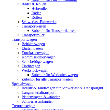
Räder & Rollen
Heberollen
Räder
Rollen
Schwerlast-Fahrwerke
Transportkarren
Zubehör für Transportkarren
Transportroller
Transportwagen
Behälterwagen
Etagenwagen
Eurokastenwagen
Kommissionierwagen
Schiebebügelwagen
Tischwagen
Werkstückwagen
Zubehör für Werkstückwagen
Zubehör für alle Transportwagen
Spezialwagen
Industrie-Handwagen für Schwerlast & Transportgut
Langmaterialtransport
Plattenwagen & -ständer
Schwerlastanhänger
Treppensteiger