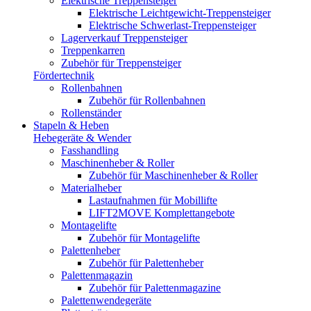
Elektrische Treppensteiger
Elektrische Leichtgewicht-Treppensteiger
Elektrische Schwerlast-Treppensteiger
Lagerverkauf Treppensteiger
Treppenkarren
Zubehör für Treppensteiger
Fördertechnik
Rollenbahnen
Zubehör für Rollenbahnen
Rollenständer
Stapeln & Heben
Hebegeräte & Wender
Fasshandling
Maschinenheber & Roller
Zubehör für Maschinenheber & Roller
Materialheber
Lastaufnahmen für Mobillifte
LIFT2MOVE Komplettangebote
Montagelifte
Zubehör für Montagelifte
Palettenheber
Zubehör für Palettenheber
Palettenmagazin
Zubehör für Palettenmagazine
Palettenwendegeräte