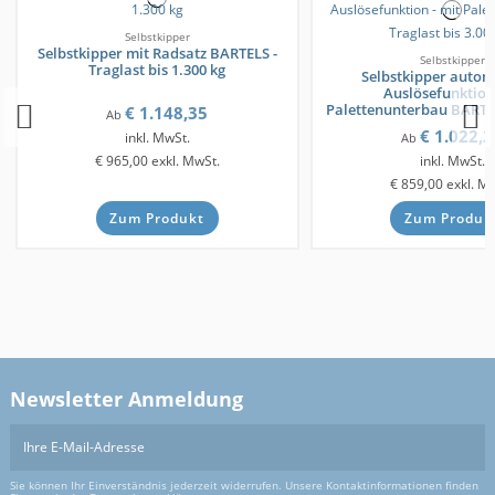
Selbstkipper
Selbstkipper mit Radsatz BARTELS -
Selbstkipper
Traglast bis 1.300 kg
Selbstkipper autom
Auslösefunktion
Palettenunterbau BARTEL
€ 1.148,35
Ab
bis...
€ 1.022,2
inkl. MwSt.
Ab
€ 965,00
exkl. MwSt.
inkl. MwSt.
€ 859,00
exkl. M
Zum Produkt
Zum Produk
Newsletter Anmeldung
Sie können Ihr Einverständnis jederzeit widerrufen. Unsere Kontaktinformationen finden