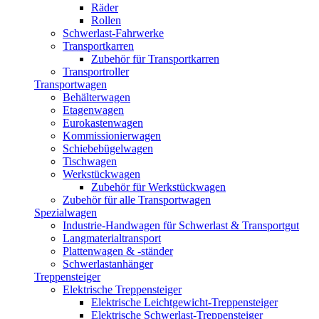
Räder
Rollen
Schwerlast-Fahrwerke
Transportkarren
Zubehör für Transportkarren
Transportroller
Transportwagen
Behälterwagen
Etagenwagen
Eurokastenwagen
Kommissionierwagen
Schiebebügelwagen
Tischwagen
Werkstückwagen
Zubehör für Werkstückwagen
Zubehör für alle Transportwagen
Spezialwagen
Industrie-Handwagen für Schwerlast & Transportgut
Langmaterialtransport
Plattenwagen & -ständer
Schwerlastanhänger
Treppensteiger
Elektrische Treppensteiger
Elektrische Leichtgewicht-Treppensteiger
Elektrische Schwerlast-Treppensteiger