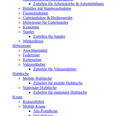
Zubehör für Arbeitskörbe & Arbeitsbühnen
Behälter mit Stapleraufnahme
Fassaufnahmen
Gabelaufsätze & Bediengeräte
Hebezeuge für Gabelstapler
Kranarme
Stapler
Zubehör für Stapler
Winterdienst
Hebezeuge
Anschlagmittel
Federzüge
Kettenzüge
Vakuumheber
Zubehör für Vakuumheber
Hubtische
Mobile Hubtische
Zubehör für mobile Hubtische
Stationäre Hubtische
Zubehör für stationäre Hubtische
Krane
Kranzubehör
Mobile Krane
Alu-Portalkran
Wanderkran