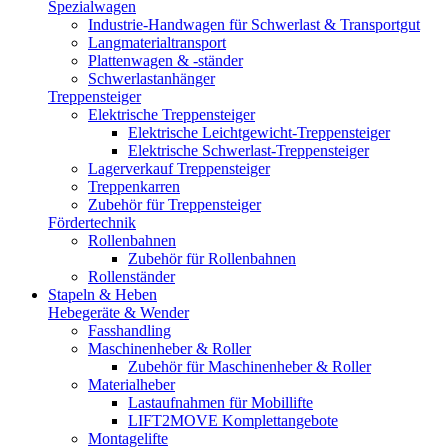
Spezialwagen
Industrie-Handwagen für Schwerlast & Transportgut
Langmaterialtransport
Plattenwagen & -ständer
Schwerlastanhänger
Treppensteiger
Elektrische Treppensteiger
Elektrische Leichtgewicht-Treppensteiger
Elektrische Schwerlast-Treppensteiger
Lagerverkauf Treppensteiger
Treppenkarren
Zubehör für Treppensteiger
Fördertechnik
Rollenbahnen
Zubehör für Rollenbahnen
Rollenständer
Stapeln & Heben
Hebegeräte & Wender
Fasshandling
Maschinenheber & Roller
Zubehör für Maschinenheber & Roller
Materialheber
Lastaufnahmen für Mobillifte
LIFT2MOVE Komplettangebote
Montagelifte