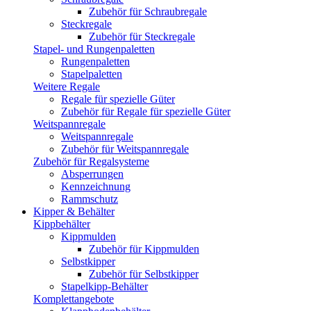
Zubehör für Schraubregale
Steckregale
Zubehör für Steckregale
Stapel- und Rungenpaletten
Rungenpaletten
Stapelpaletten
Weitere Regale
Regale für spezielle Güter
Zubehör für Regale für spezielle Güter
Weitspannregale
Weitspannregale
Zubehör für Weitspannregale
Zubehör für Regalsysteme
Absperrungen
Kennzeichnung
Rammschutz
Kipper & Behälter
Kippbehälter
Kippmulden
Zubehör für Kippmulden
Selbstkipper
Zubehör für Selbstkipper
Stapelkipp-Behälter
Komplettangebote