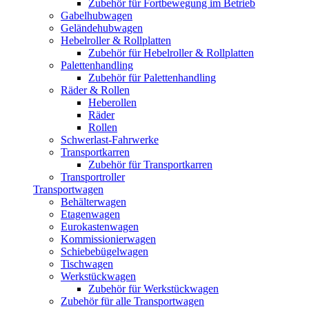
Zubehör für Fortbewegung im Betrieb
Gabelhubwagen
Geländehubwagen
Hebelroller & Rollplatten
Zubehör für Hebelroller & Rollplatten
Palettenhandling
Zubehör für Palettenhandling
Räder & Rollen
Heberollen
Räder
Rollen
Schwerlast-Fahrwerke
Transportkarren
Zubehör für Transportkarren
Transportroller
Transportwagen
Behälterwagen
Etagenwagen
Eurokastenwagen
Kommissionierwagen
Schiebebügelwagen
Tischwagen
Werkstückwagen
Zubehör für Werkstückwagen
Zubehör für alle Transportwagen