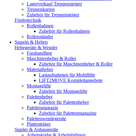
Lagerverkauf Treppensteiger
Treppenkarren
Zubehör für Treppensteiger
Fördertechnik
Rollenbahnen
Zubehör für Rollenbahnen
Rollenständer
Stapeln & Heben
Hebegeräte & Wender
Fasshandling
Maschinenheber & Roller
Zubehör für Maschinenheber & Roller
Materialheber
Lastaufnahmen für Mobillifte
LIFT2MOVE Komplettangebote
Montagelifte
Zubehör für Montagelifte
Palettenheber
Zubehör für Palettenheber
Palettenmagazin
Zubehör für Palettenmagazine
Palettenwendegeräte
Plattenträger
Stapler & Anbaugeräte
Arbeitskörbe & Arbeitsbühnen