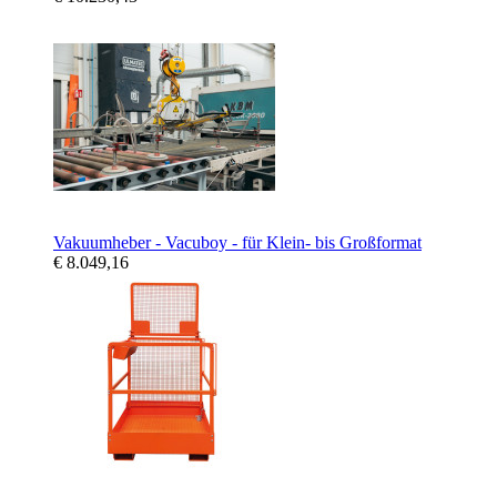
Vakuumheber - Vacuboy - für Klein- bis Großformat
€ 8.049,16