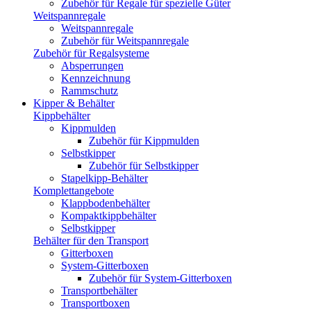
Zubehör für Regale für spezielle Güter
Weitspannregale
Weitspannregale
Zubehör für Weitspannregale
Zubehör für Regalsysteme
Absperrungen
Kennzeichnung
Rammschutz
Kipper & Behälter
Kippbehälter
Kippmulden
Zubehör für Kippmulden
Selbstkipper
Zubehör für Selbstkipper
Stapelkipp-Behälter
Komplettangebote
Klappbodenbehälter
Kompaktkippbehälter
Selbstkipper
Behälter für den Transport
Gitterboxen
System-Gitterboxen
Zubehör für System-Gitterboxen
Transportbehälter
Transportboxen