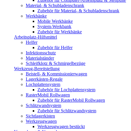
Zubehör für Computer-Arbeitsplatz & Stehpulte
Material- & Schubladenschrank
Zubehör für Material- & Schubladenschrank
Werkbänke
Mobile Werkbänke
System-Werkbank
Zubehör für Werkbänke
Arbeitsplatz-Hilfsmittel
Helfer
Zubehör für Helfer
Infektionsschutz
Materialständer
Schleifklotz & Schmirgelbezüge
Werkzeug-Bereitstellung
Beistell- & Kommissionierwagen
Lagerkästen-Regale
Lochplattensystem
Zubehör für Lochplattensystem
RasterMobil Rollwagen
Zubehör für RasterMobil Rollwagen
Schlitzwandsystem
Zubehör für Schlitzwandsystem
Sichtlagerkisten
Werkzeugwagen
Werkzeugwagen bestückt