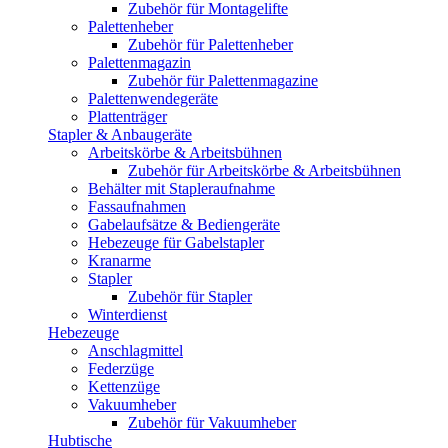
Zubehör für Montagelifte
Palettenheber
Zubehör für Palettenheber
Palettenmagazin
Zubehör für Palettenmagazine
Palettenwendegeräte
Plattenträger
Stapler & Anbaugeräte
Arbeitskörbe & Arbeitsbühnen
Zubehör für Arbeitskörbe & Arbeitsbühnen
Behälter mit Stapleraufnahme
Fassaufnahmen
Gabelaufsätze & Bediengeräte
Hebezeuge für Gabelstapler
Kranarme
Stapler
Zubehör für Stapler
Winterdienst
Hebezeuge
Anschlagmittel
Federzüge
Kettenzüge
Vakuumheber
Zubehör für Vakuumheber
Hubtische