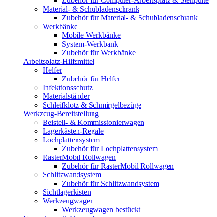
Zubehör für Computer-Arbeitsplatz & Stehpulte
Material- & Schubladenschrank
Zubehör für Material- & Schubladenschrank
Werkbänke
Mobile Werkbänke
System-Werkbank
Zubehör für Werkbänke
Arbeitsplatz-Hilfsmittel
Helfer
Zubehör für Helfer
Infektionsschutz
Materialständer
Schleifklotz & Schmirgelbezüge
Werkzeug-Bereitstellung
Beistell- & Kommissionierwagen
Lagerkästen-Regale
Lochplattensystem
Zubehör für Lochplattensystem
RasterMobil Rollwagen
Zubehör für RasterMobil Rollwagen
Schlitzwandsystem
Zubehör für Schlitzwandsystem
Sichtlagerkisten
Werkzeugwagen
Werkzeugwagen bestückt