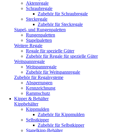
Aktenregale
Schraubregale
Zubehör für Schraubregale
Steckregale
Zubehör für Steckregale
Stapel- und Rungenpaletten
Rungenpaletten
Stapelpaletten
Weitere Regale
Regale für spezielle Güter
Zubehör für Regale für spezielle Güter
Weitspannregale
Weitspannregale
Zubehör für Weitspannregale
Zubehör für Regalsysteme
Absperrungen
Kennzeichnung
Rammschutz
Kipper & Behälter
Kippbehälter
Kippmulden
Zubehör für Kippmulden
Selbstkipper
Zubehör für Selbstkipper
Stapelkipp-Behälter