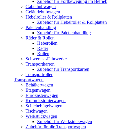
Zubehör für Fortbewegung im Betrieb
Gabelhubwagen
Geländehubwagen
Hebelroller & Rollplatten
Zubehör für Hebelroller & Rollplatten
Palettenhandling
Zubehör für Palettenhandling
Räder & Rollen
Heberollen
Räder
Rollen
Schwerlast-Fahrwerke
Transportkarren
Zubehör für Transportkarren
Transportroller
Transportwagen
Behälterwagen
Etagenwagen
Eurokastenwagen
Kommissionierwagen
Schiebebügelwagen
Tischwagen
Werkstückwagen
Zubehör für Werkstückwagen
Zubehör für alle Transportwagen