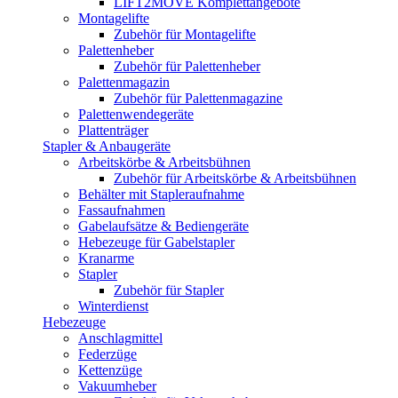
LIFT2MOVE Komplettangebote
Montagelifte
Zubehör für Montagelifte
Palettenheber
Zubehör für Palettenheber
Palettenmagazin
Zubehör für Palettenmagazine
Palettenwendegeräte
Plattenträger
Stapler & Anbaugeräte
Arbeitskörbe & Arbeitsbühnen
Zubehör für Arbeitskörbe & Arbeitsbühnen
Behälter mit Stapleraufnahme
Fassaufnahmen
Gabelaufsätze & Bediengeräte
Hebezeuge für Gabelstapler
Kranarme
Stapler
Zubehör für Stapler
Winterdienst
Hebezeuge
Anschlagmittel
Federzüge
Kettenzüge
Vakuumheber