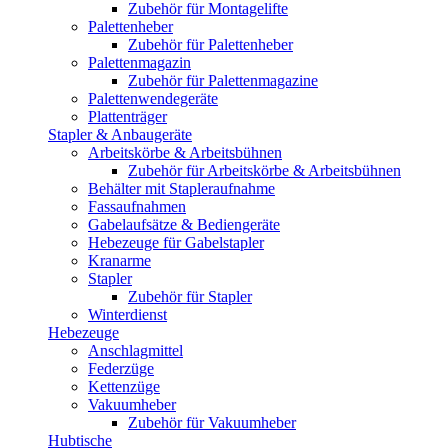
Zubehör für Montagelifte
Palettenheber
Zubehör für Palettenheber
Palettenmagazin
Zubehör für Palettenmagazine
Palettenwendegeräte
Plattenträger
Stapler & Anbaugeräte
Arbeitskörbe & Arbeitsbühnen
Zubehör für Arbeitskörbe & Arbeitsbühnen
Behälter mit Stapleraufnahme
Fassaufnahmen
Gabelaufsätze & Bediengeräte
Hebezeuge für Gabelstapler
Kranarme
Stapler
Zubehör für Stapler
Winterdienst
Hebezeuge
Anschlagmittel
Federzüge
Kettenzüge
Vakuumheber
Zubehör für Vakuumheber
Hubtische