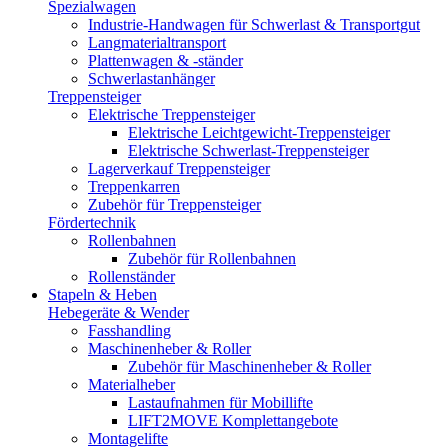
Spezialwagen
Industrie-Handwagen für Schwerlast & Transportgut
Langmaterialtransport
Plattenwagen & -ständer
Schwerlastanhänger
Treppensteiger
Elektrische Treppensteiger
Elektrische Leichtgewicht-Treppensteiger
Elektrische Schwerlast-Treppensteiger
Lagerverkauf Treppensteiger
Treppenkarren
Zubehör für Treppensteiger
Fördertechnik
Rollenbahnen
Zubehör für Rollenbahnen
Rollenständer
Stapeln & Heben
Hebegeräte & Wender
Fasshandling
Maschinenheber & Roller
Zubehör für Maschinenheber & Roller
Materialheber
Lastaufnahmen für Mobillifte
LIFT2MOVE Komplettangebote
Montagelifte