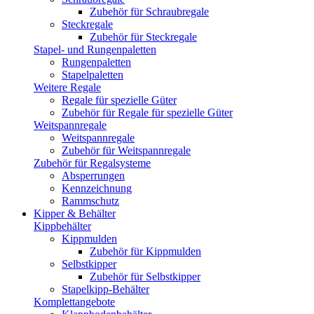
Zubehör für Schraubregale
Steckregale
Zubehör für Steckregale
Stapel- und Rungenpaletten
Rungenpaletten
Stapelpaletten
Weitere Regale
Regale für spezielle Güter
Zubehör für Regale für spezielle Güter
Weitspannregale
Weitspannregale
Zubehör für Weitspannregale
Zubehör für Regalsysteme
Absperrungen
Kennzeichnung
Rammschutz
Kipper & Behälter
Kippbehälter
Kippmulden
Zubehör für Kippmulden
Selbstkipper
Zubehör für Selbstkipper
Stapelkipp-Behälter
Komplettangebote