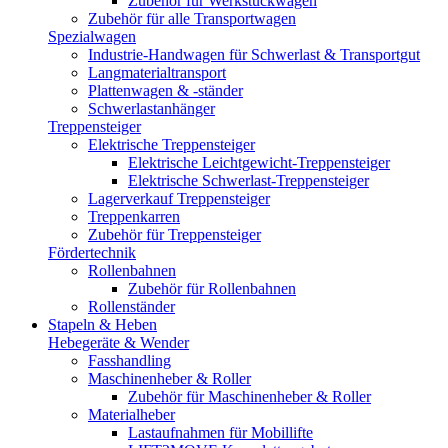
Zubehör für Werkstückwagen
Zubehör für alle Transportwagen
Spezialwagen
Industrie-Handwagen für Schwerlast & Transportgut
Langmaterialtransport
Plattenwagen & -ständer
Schwerlastanhänger
Treppensteiger
Elektrische Treppensteiger
Elektrische Leichtgewicht-Treppensteiger
Elektrische Schwerlast-Treppensteiger
Lagerverkauf Treppensteiger
Treppenkarren
Zubehör für Treppensteiger
Fördertechnik
Rollenbahnen
Zubehör für Rollenbahnen
Rollenständer
Stapeln & Heben
Hebegeräte & Wender
Fasshandling
Maschinenheber & Roller
Zubehör für Maschinenheber & Roller
Materialheber
Lastaufnahmen für Mobillifte