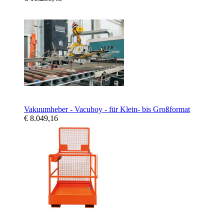
Vakuumheber - Vacuboy - für Klein- bis Großformat
€ 8.049,16