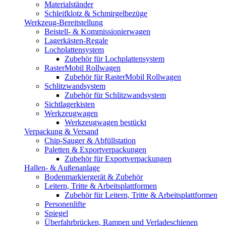
Materialständer
Schleifklotz & Schmirgelbezüge
Werkzeug-Bereitstellung
Beistell- & Kommissionierwagen
Lagerkästen-Regale
Lochplattensystem
Zubehör für Lochplattensystem
RasterMobil Rollwagen
Zubehör für RasterMobil Rollwagen
Schlitzwandsystem
Zubehör für Schlitzwandsystem
Sichtlagerkisten
Werkzeugwagen
Werkzeugwagen bestückt
Verpackung & Versand
Chip-Sauger & Abfüllstation
Paletten & Exportverpackungen
Zubehör für Exportverpackungen
Hallen- & Außenanlage
Bodenmarkiergerät & Zubehör
Leitern, Tritte & Arbeitsplattformen
Zubehör für Leitern, Tritte & Arbeitsplattformen
Personenlifte
Spiegel
Überfahrbrücken, Rampen und Verladeschienen