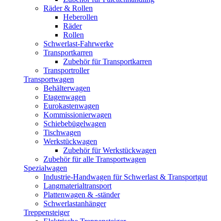
Räder & Rollen
Heberollen
Räder
Rollen
Schwerlast-Fahrwerke
Transportkarren
Zubehör für Transportkarren
Transportroller
Transportwagen
Behälterwagen
Etagenwagen
Eurokastenwagen
Kommissionierwagen
Schiebebügelwagen
Tischwagen
Werkstückwagen
Zubehör für Werkstückwagen
Zubehör für alle Transportwagen
Spezialwagen
Industrie-Handwagen für Schwerlast & Transportgut
Langmaterialtransport
Plattenwagen & -ständer
Schwerlastanhänger
Treppensteiger