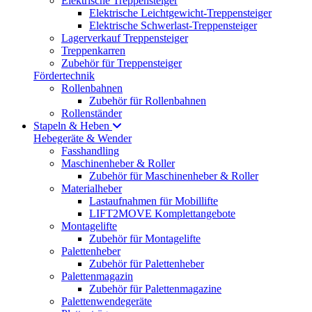
Elektrische Treppensteiger
Elektrische Leichtgewicht-Treppensteiger
Elektrische Schwerlast-Treppensteiger
Lagerverkauf Treppensteiger
Treppenkarren
Zubehör für Treppensteiger
Fördertechnik
Rollenbahnen
Zubehör für Rollenbahnen
Rollenständer
Stapeln & Heben
Hebegeräte & Wender
Fasshandling
Maschinenheber & Roller
Zubehör für Maschinenheber & Roller
Materialheber
Lastaufnahmen für Mobillifte
LIFT2MOVE Komplettangebote
Montagelifte
Zubehör für Montagelifte
Palettenheber
Zubehör für Palettenheber
Palettenmagazin
Zubehör für Palettenmagazine
Palettenwendegeräte