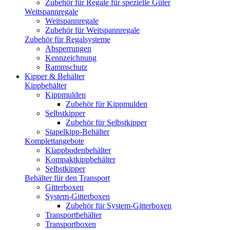
Zubehör für Regale für spezielle Güter
Weitspannregale
Weitspannregale
Zubehör für Weitspannregale
Zubehör für Regalsysteme
Absperrungen
Kennzeichnung
Rammschutz
Kipper & Behälter
Kippbehälter
Kippmulden
Zubehör für Kippmulden
Selbstkipper
Zubehör für Selbstkipper
Stapelkipp-Behälter
Komplettangebote
Klappbodenbehälter
Kompaktkippbehälter
Selbstkipper
Behälter für den Transport
Gitterboxen
System-Gitterboxen
Zubehör für System-Gitterboxen
Transportbehälter
Transportboxen