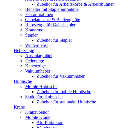
Zubehör für Arbeitskörbe & Arbeitsbühnen
Behälter mit Stapleraufnahme
Fassaufnahmen
Gabelaufsätze & Bediengeräte
Hebezeuge für Gabelstapler
Kranarme
Stapler
Zubehör für Stapler
Winterdienst
Hebezeuge
Anschlagmittel
Federzüge
Kettenzüge
Vakuumheber
Zubehör für Vakuumheber
Hubtische
Mobile Hubtische
Zubehör für mobile Hubtische
Stationäre Hubtische
Zubehör für stationäre Hubtische
Krane
Kranzubehör
Mobile Krane
Alu-Portalkran
Wanderkran