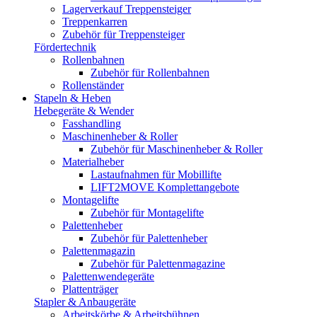
Lagerverkauf Treppensteiger
Treppenkarren
Zubehör für Treppensteiger
Fördertechnik
Rollenbahnen
Zubehör für Rollenbahnen
Rollenständer
Stapeln & Heben
Hebegeräte & Wender
Fasshandling
Maschinenheber & Roller
Zubehör für Maschinenheber & Roller
Materialheber
Lastaufnahmen für Mobillifte
LIFT2MOVE Komplettangebote
Montagelifte
Zubehör für Montagelifte
Palettenheber
Zubehör für Palettenheber
Palettenmagazin
Zubehör für Palettenmagazine
Palettenwendegeräte
Plattenträger
Stapler & Anbaugeräte
Arbeitskörbe & Arbeitsbühnen