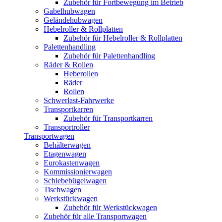
Zubehör für Fortbewegung im Betrieb
Gabelhubwagen
Geländehubwagen
Hebelroller & Rollplatten
Zubehör für Hebelroller & Rollplatten
Palettenhandling
Zubehör für Palettenhandling
Räder & Rollen
Heberollen
Räder
Rollen
Schwerlast-Fahrwerke
Transportkarren
Zubehör für Transportkarren
Transportroller
Transportwagen
Behälterwagen
Etagenwagen
Eurokastenwagen
Kommissionierwagen
Schiebebügelwagen
Tischwagen
Werkstückwagen
Zubehör für Werkstückwagen
Zubehör für alle Transportwagen