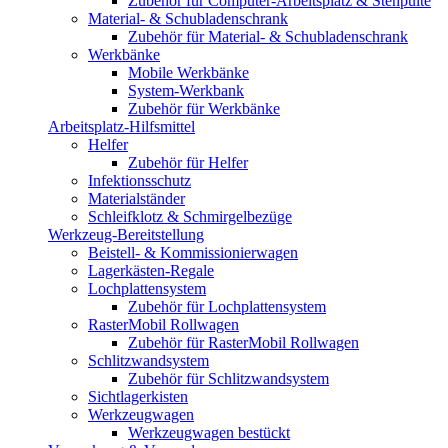
Zubehör für Computer-Arbeitsplatz & Stehpulte
Material- & Schubladenschrank
Zubehör für Material- & Schubladenschrank
Werkbänke
Mobile Werkbänke
System-Werkbank
Zubehör für Werkbänke
Arbeitsplatz-Hilfsmittel
Helfer
Zubehör für Helfer
Infektionsschutz
Materialständer
Schleifklotz & Schmirgelbezüge
Werkzeug-Bereitstellung
Beistell- & Kommissionierwagen
Lagerkästen-Regale
Lochplattensystem
Zubehör für Lochplattensystem
RasterMobil Rollwagen
Zubehör für RasterMobil Rollwagen
Schlitzwandsystem
Zubehör für Schlitzwandsystem
Sichtlagerkisten
Werkzeugwagen
Werkzeugwagen bestückt