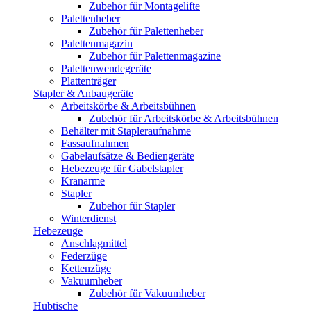
Zubehör für Montagelifte
Palettenheber
Zubehör für Palettenheber
Palettenmagazin
Zubehör für Palettenmagazine
Palettenwendegeräte
Plattenträger
Stapler & Anbaugeräte
Arbeitskörbe & Arbeitsbühnen
Zubehör für Arbeitskörbe & Arbeitsbühnen
Behälter mit Stapleraufnahme
Fassaufnahmen
Gabelaufsätze & Bediengeräte
Hebezeuge für Gabelstapler
Kranarme
Stapler
Zubehör für Stapler
Winterdienst
Hebezeuge
Anschlagmittel
Federzüge
Kettenzüge
Vakuumheber
Zubehör für Vakuumheber
Hubtische