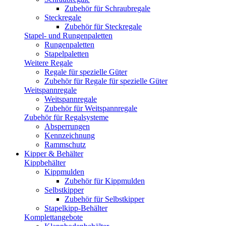
Zubehör für Schraubregale
Steckregale
Zubehör für Steckregale
Stapel- und Rungenpaletten
Rungenpaletten
Stapelpaletten
Weitere Regale
Regale für spezielle Güter
Zubehör für Regale für spezielle Güter
Weitspannregale
Weitspannregale
Zubehör für Weitspannregale
Zubehör für Regalsysteme
Absperrungen
Kennzeichnung
Rammschutz
Kipper & Behälter
Kippbehälter
Kippmulden
Zubehör für Kippmulden
Selbstkipper
Zubehör für Selbstkipper
Stapelkipp-Behälter
Komplettangebote