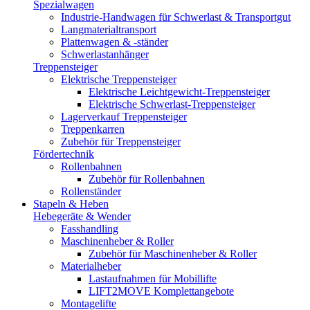
Spezialwagen
Industrie-Handwagen für Schwerlast & Transportgut
Langmaterialtransport
Plattenwagen & -ständer
Schwerlastanhänger
Treppensteiger
Elektrische Treppensteiger
Elektrische Leichtgewicht-Treppensteiger
Elektrische Schwerlast-Treppensteiger
Lagerverkauf Treppensteiger
Treppenkarren
Zubehör für Treppensteiger
Fördertechnik
Rollenbahnen
Zubehör für Rollenbahnen
Rollenständer
Stapeln & Heben
Hebegeräte & Wender
Fasshandling
Maschinenheber & Roller
Zubehör für Maschinenheber & Roller
Materialheber
Lastaufnahmen für Mobillifte
LIFT2MOVE Komplettangebote
Montagelifte