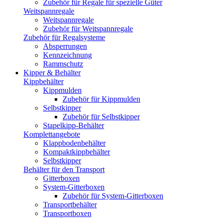
Zubehör für Regale für spezielle Güter
Weitspannregale
Weitspannregale
Zubehör für Weitspannregale
Zubehör für Regalsysteme
Absperrungen
Kennzeichnung
Rammschutz
Kipper & Behälter
Kippbehälter
Kippmulden
Zubehör für Kippmulden
Selbstkipper
Zubehör für Selbstkipper
Stapelkipp-Behälter
Komplettangebote
Klappbodenbehälter
Kompaktkippbehälter
Selbstkipper
Behälter für den Transport
Gitterboxen
System-Gitterboxen
Zubehör für System-Gitterboxen
Transportbehälter
Transportboxen