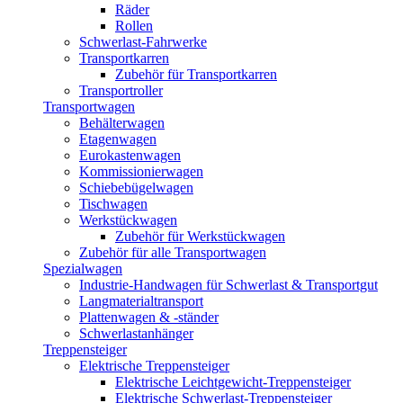
Räder
Rollen
Schwerlast-Fahrwerke
Transportkarren
Zubehör für Transportkarren
Transportroller
Transportwagen
Behälterwagen
Etagenwagen
Eurokastenwagen
Kommissionierwagen
Schiebebügelwagen
Tischwagen
Werkstückwagen
Zubehör für Werkstückwagen
Zubehör für alle Transportwagen
Spezialwagen
Industrie-Handwagen für Schwerlast & Transportgut
Langmaterialtransport
Plattenwagen & -ständer
Schwerlastanhänger
Treppensteiger
Elektrische Treppensteiger
Elektrische Leichtgewicht-Treppensteiger
Elektrische Schwerlast-Treppensteiger