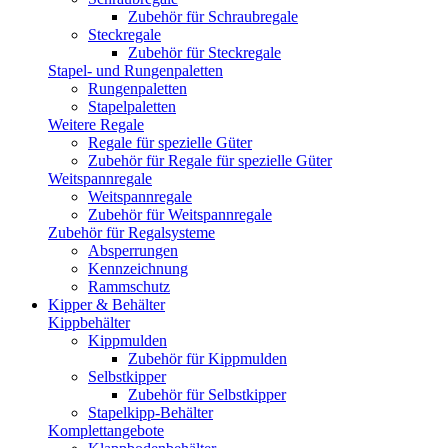
Zubehör für Schraubregale
Steckregale
Zubehör für Steckregale
Stapel- und Rungenpaletten
Rungenpaletten
Stapelpaletten
Weitere Regale
Regale für spezielle Güter
Zubehör für Regale für spezielle Güter
Weitspannregale
Weitspannregale
Zubehör für Weitspannregale
Zubehör für Regalsysteme
Absperrungen
Kennzeichnung
Rammschutz
Kipper & Behälter
Kippbehälter
Kippmulden
Zubehör für Kippmulden
Selbstkipper
Zubehör für Selbstkipper
Stapelkipp-Behälter
Komplettangebote