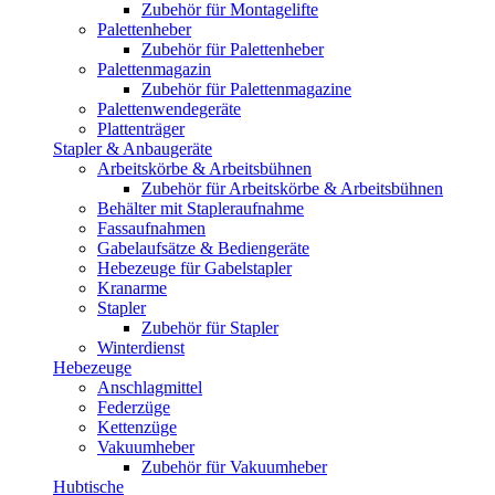
Zubehör für Montagelifte
Palettenheber
Zubehör für Palettenheber
Palettenmagazin
Zubehör für Palettenmagazine
Palettenwendegeräte
Plattenträger
Stapler & Anbaugeräte
Arbeitskörbe & Arbeitsbühnen
Zubehör für Arbeitskörbe & Arbeitsbühnen
Behälter mit Stapleraufnahme
Fassaufnahmen
Gabelaufsätze & Bediengeräte
Hebezeuge für Gabelstapler
Kranarme
Stapler
Zubehör für Stapler
Winterdienst
Hebezeuge
Anschlagmittel
Federzüge
Kettenzüge
Vakuumheber
Zubehör für Vakuumheber
Hubtische