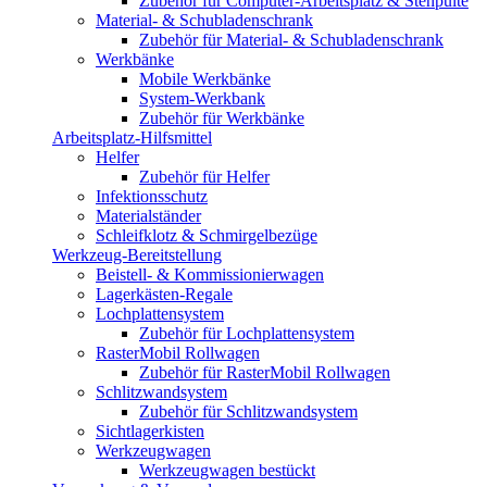
Zubehör für Computer-Arbeitsplatz & Stehpulte
Material- & Schubladenschrank
Zubehör für Material- & Schubladenschrank
Werkbänke
Mobile Werkbänke
System-Werkbank
Zubehör für Werkbänke
Arbeitsplatz-Hilfsmittel
Helfer
Zubehör für Helfer
Infektionsschutz
Materialständer
Schleifklotz & Schmirgelbezüge
Werkzeug-Bereitstellung
Beistell- & Kommissionierwagen
Lagerkästen-Regale
Lochplattensystem
Zubehör für Lochplattensystem
RasterMobil Rollwagen
Zubehör für RasterMobil Rollwagen
Schlitzwandsystem
Zubehör für Schlitzwandsystem
Sichtlagerkisten
Werkzeugwagen
Werkzeugwagen bestückt