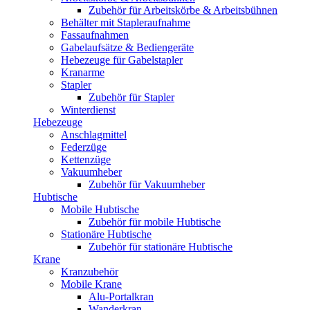
Zubehör für Arbeitskörbe & Arbeitsbühnen
Behälter mit Stapleraufnahme
Fassaufnahmen
Gabelaufsätze & Bediengeräte
Hebezeuge für Gabelstapler
Kranarme
Stapler
Zubehör für Stapler
Winterdienst
Hebezeuge
Anschlagmittel
Federzüge
Kettenzüge
Vakuumheber
Zubehör für Vakuumheber
Hubtische
Mobile Hubtische
Zubehör für mobile Hubtische
Stationäre Hubtische
Zubehör für stationäre Hubtische
Krane
Kranzubehör
Mobile Krane
Alu-Portalkran
Wanderkran