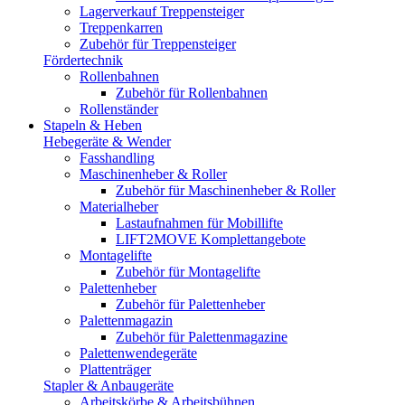
Lagerverkauf Treppensteiger
Treppenkarren
Zubehör für Treppensteiger
Fördertechnik
Rollenbahnen
Zubehör für Rollenbahnen
Rollenständer
Stapeln & Heben
Hebegeräte & Wender
Fasshandling
Maschinenheber & Roller
Zubehör für Maschinenheber & Roller
Materialheber
Lastaufnahmen für Mobillifte
LIFT2MOVE Komplettangebote
Montagelifte
Zubehör für Montagelifte
Palettenheber
Zubehör für Palettenheber
Palettenmagazin
Zubehör für Palettenmagazine
Palettenwendegeräte
Plattenträger
Stapler & Anbaugeräte
Arbeitskörbe & Arbeitsbühnen