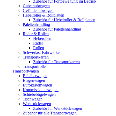
Zubehör für Fortbewegung im Betrieb
Gabelhubwagen
Geländehubwagen
Hebelroller & Rollplatten
Zubehör für Hebelroller & Rollplatten
Palettenhandling
Zubehör für Palettenhandling
Räder & Rollen
Heberollen
Räder
Rollen
Schwerlast-Fahrwerke
Transportkarren
Zubehör für Transportkarren
Transportroller
Transportwagen
Behälterwagen
Etagenwagen
Eurokastenwagen
Kommissionierwagen
Schiebebügelwagen
Tischwagen
Werkstückwagen
Zubehör für Werkstückwagen
Zubehör für alle Transportwagen