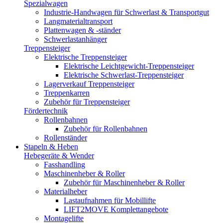
Spezialwagen
Industrie-Handwagen für Schwerlast & Transportgut
Langmaterialtransport
Plattenwagen & -ständer
Schwerlastanhänger
Treppensteiger
Elektrische Treppensteiger
Elektrische Leichtgewicht-Treppensteiger
Elektrische Schwerlast-Treppensteiger
Lagerverkauf Treppensteiger
Treppenkarren
Zubehör für Treppensteiger
Fördertechnik
Rollenbahnen
Zubehör für Rollenbahnen
Rollenständer
Stapeln & Heben
Hebegeräte & Wender
Fasshandling
Maschinenheber & Roller
Zubehör für Maschinenheber & Roller
Materialheber
Lastaufnahmen für Mobillifte
LIFT2MOVE Komplettangebote
Montagelifte