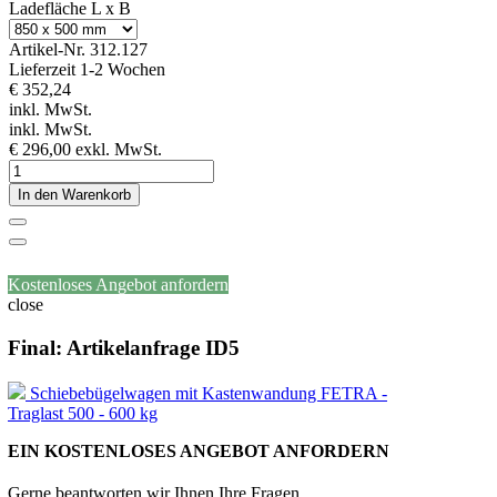
Ladefläche L x B
Artikel-Nr.
312.127
Lieferzeit 1-2 Wochen
€ 352,24
inkl. MwSt.
inkl. MwSt.
€ 296,00
exkl. MwSt.
In den Warenkorb
Kostenloses Angebot anfordern
close
Final: Artikelanfrage ID5
Schiebebügelwagen mit Kastenwandung FETRA -
Traglast 500 - 600 kg
EIN KOSTENLOSES ANGEBOT ANFORDERN
Gerne beantworten wir Ihnen Ihre Fragen