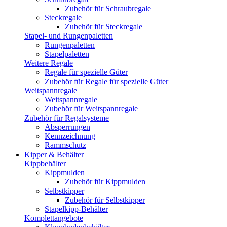
Zubehör für Schraubregale
Steckregale
Zubehör für Steckregale
Stapel- und Rungenpaletten
Rungenpaletten
Stapelpaletten
Weitere Regale
Regale für spezielle Güter
Zubehör für Regale für spezielle Güter
Weitspannregale
Weitspannregale
Zubehör für Weitspannregale
Zubehör für Regalsysteme
Absperrungen
Kennzeichnung
Rammschutz
Kipper & Behälter
Kippbehälter
Kippmulden
Zubehör für Kippmulden
Selbstkipper
Zubehör für Selbstkipper
Stapelkipp-Behälter
Komplettangebote