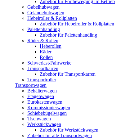
Zubehör für Fortbewegung im Betrieb
Gabelhubwagen
Geländehubwagen
Hebelroller & Rollplatten
Zubehör für Hebelroller & Rollplatten
Palettenhandling
Zubehör für Palettenhandling
Räder & Rollen
Heberollen
Räder
Rollen
Schwerlast-Fahrwerke
Transportkarren
Zubehör für Transportkarren
Transportroller
Transportwagen
Behälterwagen
Etagenwagen
Eurokastenwagen
Kommissionierwagen
Schiebebügelwagen
Tischwagen
Werkstückwagen
Zubehör für Werkstückwagen
Zubehör für alle Transportwagen