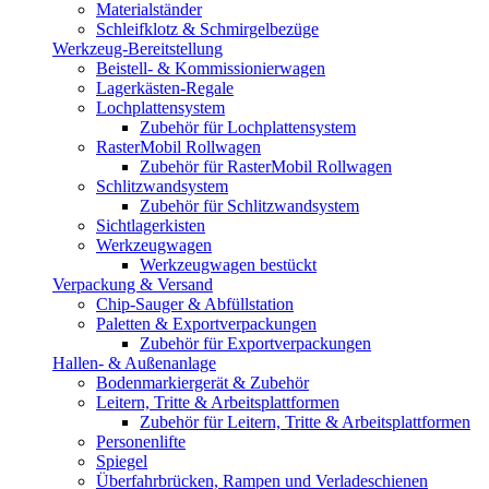
Materialständer
Schleifklotz & Schmirgelbezüge
Werkzeug-Bereitstellung
Beistell- & Kommissionierwagen
Lagerkästen-Regale
Lochplattensystem
Zubehör für Lochplattensystem
RasterMobil Rollwagen
Zubehör für RasterMobil Rollwagen
Schlitzwandsystem
Zubehör für Schlitzwandsystem
Sichtlagerkisten
Werkzeugwagen
Werkzeugwagen bestückt
Verpackung & Versand
Chip-Sauger & Abfüllstation
Paletten & Exportverpackungen
Zubehör für Exportverpackungen
Hallen- & Außenanlage
Bodenmarkiergerät & Zubehör
Leitern, Tritte & Arbeitsplattformen
Zubehör für Leitern, Tritte & Arbeitsplattformen
Personenlifte
Spiegel
Überfahrbrücken, Rampen und Verladeschienen