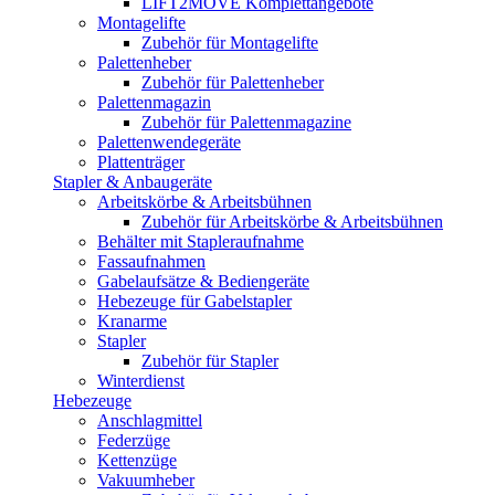
LIFT2MOVE Komplettangebote
Montagelifte
Zubehör für Montagelifte
Palettenheber
Zubehör für Palettenheber
Palettenmagazin
Zubehör für Palettenmagazine
Palettenwendegeräte
Plattenträger
Stapler & Anbaugeräte
Arbeitskörbe & Arbeitsbühnen
Zubehör für Arbeitskörbe & Arbeitsbühnen
Behälter mit Stapleraufnahme
Fassaufnahmen
Gabelaufsätze & Bediengeräte
Hebezeuge für Gabelstapler
Kranarme
Stapler
Zubehör für Stapler
Winterdienst
Hebezeuge
Anschlagmittel
Federzüge
Kettenzüge
Vakuumheber