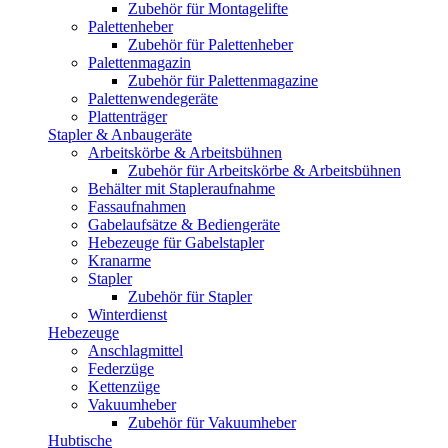
Zubehör für Montagelifte
Palettenheber
Zubehör für Palettenheber
Palettenmagazin
Zubehör für Palettenmagazine
Palettenwendegeräte
Plattenträger
Stapler & Anbaugeräte
Arbeitskörbe & Arbeitsbühnen
Zubehör für Arbeitskörbe & Arbeitsbühnen
Behälter mit Stapleraufnahme
Fassaufnahmen
Gabelaufsätze & Bediengeräte
Hebezeuge für Gabelstapler
Kranarme
Stapler
Zubehör für Stapler
Winterdienst
Hebezeuge
Anschlagmittel
Federzüge
Kettenzüge
Vakuumheber
Zubehör für Vakuumheber
Hubtische