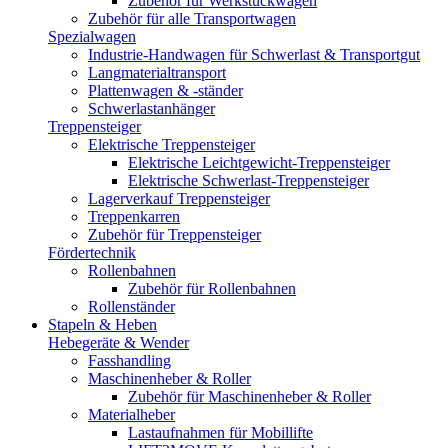
Zubehör für Werkstückwagen
Zubehör für alle Transportwagen
Spezialwagen
Industrie-Handwagen für Schwerlast & Transportgut
Langmaterialtransport
Plattenwagen & -ständer
Schwerlastanhänger
Treppensteiger
Elektrische Treppensteiger
Elektrische Leichtgewicht-Treppensteiger
Elektrische Schwerlast-Treppensteiger
Lagerverkauf Treppensteiger
Treppenkarren
Zubehör für Treppensteiger
Fördertechnik
Rollenbahnen
Zubehör für Rollenbahnen
Rollenständer
Stapeln & Heben
Hebegeräte & Wender
Fasshandling
Maschinenheber & Roller
Zubehör für Maschinenheber & Roller
Materialheber
Lastaufnahmen für Mobillifte