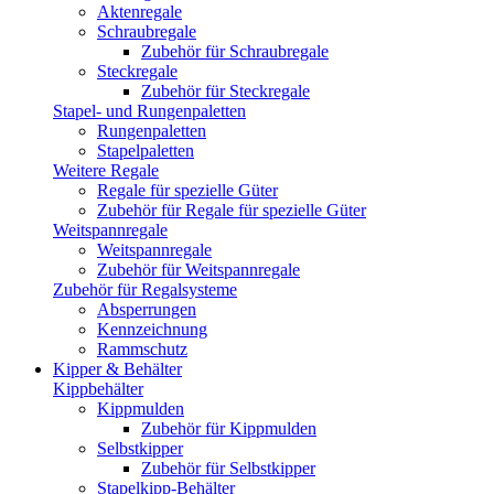
Aktenregale
Schraubregale
Zubehör für Schraubregale
Steckregale
Zubehör für Steckregale
Stapel- und Rungenpaletten
Rungenpaletten
Stapelpaletten
Weitere Regale
Regale für spezielle Güter
Zubehör für Regale für spezielle Güter
Weitspannregale
Weitspannregale
Zubehör für Weitspannregale
Zubehör für Regalsysteme
Absperrungen
Kennzeichnung
Rammschutz
Kipper & Behälter
Kippbehälter
Kippmulden
Zubehör für Kippmulden
Selbstkipper
Zubehör für Selbstkipper
Stapelkipp-Behälter