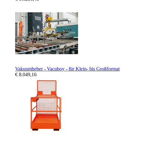
Vakuumheber - Vacuboy - für Klein- bis Großformat
€ 8.049,16