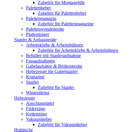
Zubehör für Montagelifte
Palettenheber
Zubehör für Palettenheber
Palettenmagazin
Zubehör für Palettenmagazine
Palettenwendegeräte
Plattenträger
Stapler & Anbaugeräte
Arbeitskörbe & Arbeitsbühnen
Zubehör für Arbeitskörbe & Arbeitsbühnen
Behälter mit Stapleraufnahme
Fassaufnahmen
Gabelaufsätze & Bediengeräte
Hebezeuge für Gabelstapler
Kranarme
Stapler
Zubehör für Stapler
Winterdienst
Hebezeuge
Anschlagmittel
Federzüge
Kettenzüge
Vakuumheber
Zubehör für Vakuumheber
Hubtische