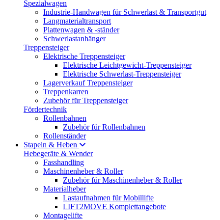
Spezialwagen
Industrie-Handwagen für Schwerlast & Transportgut
Langmaterialtransport
Plattenwagen & -ständer
Schwerlastanhänger
Treppensteiger
Elektrische Treppensteiger
Elektrische Leichtgewicht-Treppensteiger
Elektrische Schwerlast-Treppensteiger
Lagerverkauf Treppensteiger
Treppenkarren
Zubehör für Treppensteiger
Fördertechnik
Rollenbahnen
Zubehör für Rollenbahnen
Rollenständer
Stapeln & Heben
Hebegeräte & Wender
Fasshandling
Maschinenheber & Roller
Zubehör für Maschinenheber & Roller
Materialheber
Lastaufnahmen für Mobillifte
LIFT2MOVE Komplettangebote
Montagelifte