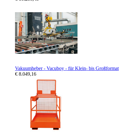
Vakuumheber - Vacuboy - für Klein- bis Großformat
€ 8.049,16