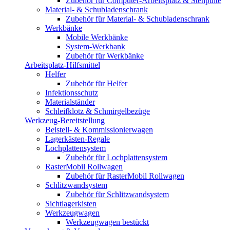
Zubehör für Computer-Arbeitsplatz & Stehpulte
Material- & Schubladenschrank
Zubehör für Material- & Schubladenschrank
Werkbänke
Mobile Werkbänke
System-Werkbank
Zubehör für Werkbänke
Arbeitsplatz-Hilfsmittel
Helfer
Zubehör für Helfer
Infektionsschutz
Materialständer
Schleifklotz & Schmirgelbezüge
Werkzeug-Bereitstellung
Beistell- & Kommissionierwagen
Lagerkästen-Regale
Lochplattensystem
Zubehör für Lochplattensystem
RasterMobil Rollwagen
Zubehör für RasterMobil Rollwagen
Schlitzwandsystem
Zubehör für Schlitzwandsystem
Sichtlagerkisten
Werkzeugwagen
Werkzeugwagen bestückt