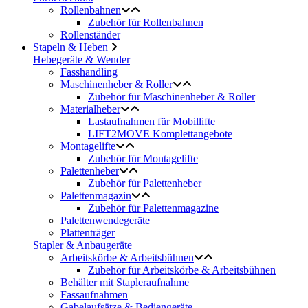
Rollenbahnen
Zubehör für Rollenbahnen
Rollenständer
Stapeln & Heben
Hebegeräte & Wender
Fasshandling
Maschinenheber & Roller
Zubehör für Maschinenheber & Roller
Materialheber
Lastaufnahmen für Mobillifte
LIFT2MOVE Komplettangebote
Montagelifte
Zubehör für Montagelifte
Palettenheber
Zubehör für Palettenheber
Palettenmagazin
Zubehör für Palettenmagazine
Palettenwendegeräte
Plattenträger
Stapler & Anbaugeräte
Arbeitskörbe & Arbeitsbühnen
Zubehör für Arbeitskörbe & Arbeitsbühnen
Behälter mit Stapleraufnahme
Fassaufnahmen
Gabelaufsätze & Bediengeräte