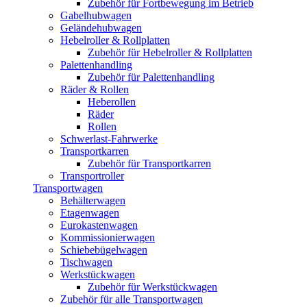
Zubehör für Fortbewegung im Betrieb
Gabelhubwagen
Geländehubwagen
Hebelroller & Rollplatten
Zubehör für Hebelroller & Rollplatten
Palettenhandling
Zubehör für Palettenhandling
Räder & Rollen
Heberollen
Räder
Rollen
Schwerlast-Fahrwerke
Transportkarren
Zubehör für Transportkarren
Transportroller
Transportwagen
Behälterwagen
Etagenwagen
Eurokastenwagen
Kommissionierwagen
Schiebebügelwagen
Tischwagen
Werkstückwagen
Zubehör für Werkstückwagen
Zubehör für alle Transportwagen