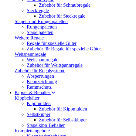
Zubehör für Schraubregale
Steckregale
Zubehör für Steckregale
Stapel- und Rungenpaletten
Rungenpaletten
Stapelpaletten
Weitere Regale
Regale für spezielle Güter
Zubehör für Regale für spezielle Güter
Weitspannregale
Weitspannregale
Zubehör für Weitspannregale
Zubehör für Regalsysteme
Absperrungen
Kennzeichnung
Rammschutz
Kipper & Behälter
Kippbehälter
Kippmulden
Zubehör für Kippmulden
Selbstkipper
Zubehör für Selbstkipper
Stapelkipp-Behälter
Komplettangebote