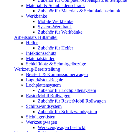
Zubehör für Computer-Arbeitsplatz & Stehpulte
Material- & Schubladenschrank
Zubehör für Material- & Schubladenschrank
Werkbänke
Mobile Werkbänke
System-Werkbank
Zubehör für Werkbänke
Arbeitsplatz-Hilfsmittel
Helfer
Zubehör für Helfer
Infektionsschutz
Materialständer
Schleifklotz & Schmirgelbezüge
Werkzeug-Bereitstellung
Beistell- & Kommissionierwagen
Lagerkästen-Regale
Lochplattensystem
Zubehör für Lochplattensystem
RasterMobil Rollwagen
Zubehör für RasterMobil Rollwagen
Schlitzwandsystem
Zubehör für Schlitzwandsystem
Sichtlagerkisten
Werkzeugwagen
Werkzeugwagen bestückt