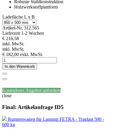
Robuste Stahlkonstruktion
Holzwerkstoffplattform
Ladefläche L x B
Artikel-Nr.
312.565
Lieferzeit 1-2 Wochen
€ 216,58
inkl. MwSt.
inkl. MwSt.
€ 182,00
exkl. MwSt.
In den Warenkorb
Kostenloses Angebot anfordern
close
Final: Artikelanfrage ID5
Rungenwagen für Langgut FETRA - Traglast 500 -
600 kg