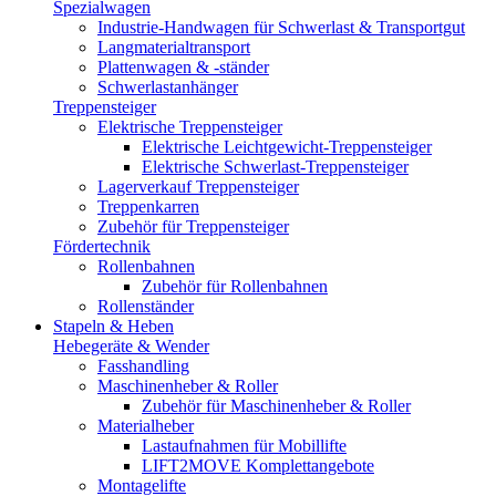
Spezialwagen
Industrie-Handwagen für Schwerlast & Transportgut
Langmaterialtransport
Plattenwagen & -ständer
Schwerlastanhänger
Treppensteiger
Elektrische Treppensteiger
Elektrische Leichtgewicht-Treppensteiger
Elektrische Schwerlast-Treppensteiger
Lagerverkauf Treppensteiger
Treppenkarren
Zubehör für Treppensteiger
Fördertechnik
Rollenbahnen
Zubehör für Rollenbahnen
Rollenständer
Stapeln & Heben
Hebegeräte & Wender
Fasshandling
Maschinenheber & Roller
Zubehör für Maschinenheber & Roller
Materialheber
Lastaufnahmen für Mobillifte
LIFT2MOVE Komplettangebote
Montagelifte