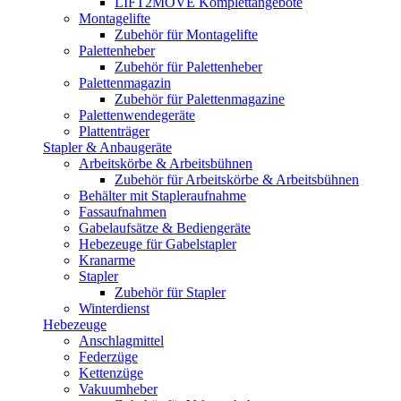
LIFT2MOVE Komplettangebote
Montagelifte
Zubehör für Montagelifte
Palettenheber
Zubehör für Palettenheber
Palettenmagazin
Zubehör für Palettenmagazine
Palettenwendegeräte
Plattenträger
Stapler & Anbaugeräte
Arbeitskörbe & Arbeitsbühnen
Zubehör für Arbeitskörbe & Arbeitsbühnen
Behälter mit Stapleraufnahme
Fassaufnahmen
Gabelaufsätze & Bediengeräte
Hebezeuge für Gabelstapler
Kranarme
Stapler
Zubehör für Stapler
Winterdienst
Hebezeuge
Anschlagmittel
Federzüge
Kettenzüge
Vakuumheber