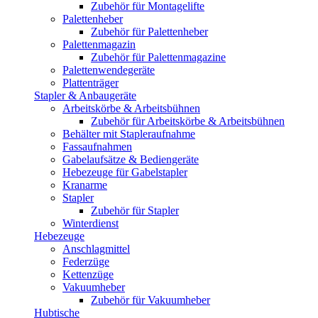
Zubehör für Montagelifte
Palettenheber
Zubehör für Palettenheber
Palettenmagazin
Zubehör für Palettenmagazine
Palettenwendegeräte
Plattenträger
Stapler & Anbaugeräte
Arbeitskörbe & Arbeitsbühnen
Zubehör für Arbeitskörbe & Arbeitsbühnen
Behälter mit Stapleraufnahme
Fassaufnahmen
Gabelaufsätze & Bediengeräte
Hebezeuge für Gabelstapler
Kranarme
Stapler
Zubehör für Stapler
Winterdienst
Hebezeuge
Anschlagmittel
Federzüge
Kettenzüge
Vakuumheber
Zubehör für Vakuumheber
Hubtische