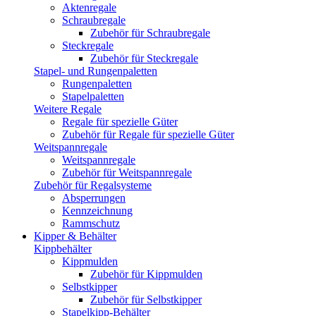
Aktenregale
Schraubregale
Zubehör für Schraubregale
Steckregale
Zubehör für Steckregale
Stapel- und Rungenpaletten
Rungenpaletten
Stapelpaletten
Weitere Regale
Regale für spezielle Güter
Zubehör für Regale für spezielle Güter
Weitspannregale
Weitspannregale
Zubehör für Weitspannregale
Zubehör für Regalsysteme
Absperrungen
Kennzeichnung
Rammschutz
Kipper & Behälter
Kippbehälter
Kippmulden
Zubehör für Kippmulden
Selbstkipper
Zubehör für Selbstkipper
Stapelkipp-Behälter