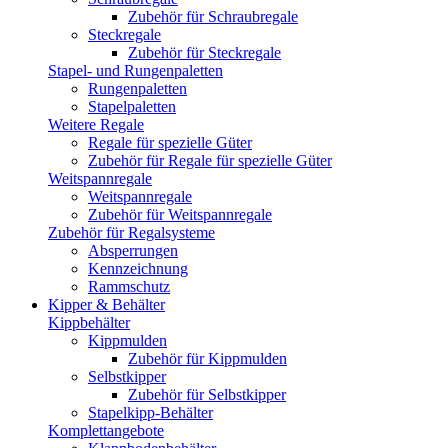
Zubehör für Schraubregale
Steckregale
Zubehör für Steckregale
Stapel- und Rungenpaletten
Rungenpaletten
Stapelpaletten
Weitere Regale
Regale für spezielle Güter
Zubehör für Regale für spezielle Güter
Weitspannregale
Weitspannregale
Zubehör für Weitspannregale
Zubehör für Regalsysteme
Absperrungen
Kennzeichnung
Rammschutz
Kipper & Behälter
Kippbehälter
Kippmulden
Zubehör für Kippmulden
Selbstkipper
Zubehör für Selbstkipper
Stapelkipp-Behälter
Komplettangebote