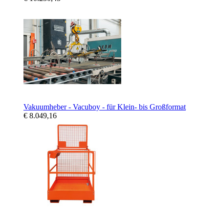
Vakuumheber - Vacuboy - für Klein- bis Großformat
€ 8.049,16