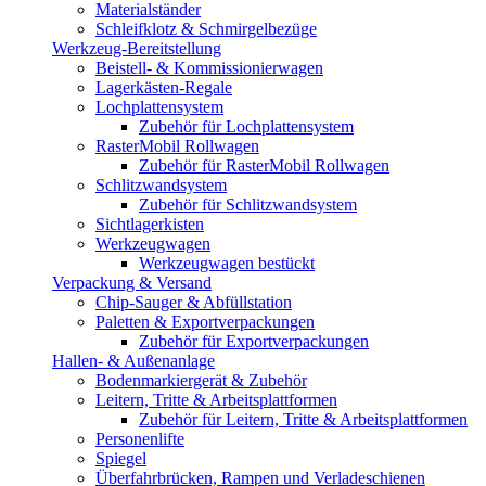
Materialständer
Schleifklotz & Schmirgelbezüge
Werkzeug-Bereitstellung
Beistell- & Kommissionierwagen
Lagerkästen-Regale
Lochplattensystem
Zubehör für Lochplattensystem
RasterMobil Rollwagen
Zubehör für RasterMobil Rollwagen
Schlitzwandsystem
Zubehör für Schlitzwandsystem
Sichtlagerkisten
Werkzeugwagen
Werkzeugwagen bestückt
Verpackung & Versand
Chip-Sauger & Abfüllstation
Paletten & Exportverpackungen
Zubehör für Exportverpackungen
Hallen- & Außenanlage
Bodenmarkiergerät & Zubehör
Leitern, Tritte & Arbeitsplattformen
Zubehör für Leitern, Tritte & Arbeitsplattformen
Personenlifte
Spiegel
Überfahrbrücken, Rampen und Verladeschienen