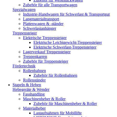
Zubehör für Werkstückwagen
Zubehör für alle Transportwagen
Spezialwagen
Industrie-Handwagen für Schwerlast & Transportgut
Langmaterialtransport
Plattenwagen & -ständer
Schwerlastanhänger
Treppensteiger
Elektrische Treppensteiger
Elektrische Leichtgewicht-Treppensteiger
Elektrische Schwerlast-Treppensteiger
Lagerverkauf Treppensteiger
Treppenkarren
Zubehör für Treppensteiger
Fördertechnik
Rollenbahnen
Zubehör für Rollenbahnen
Rollenständer
Stapeln & Heben
Hebegeräte & Wender
Fasshandling
Maschinenheber & Roller
Zubehör für Maschinenheber & Roller
Materialheber
Lastaufnahmen für Mobillifte