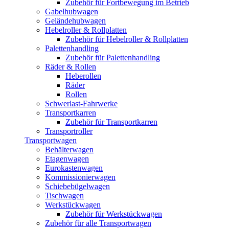
Zubehör für Fortbewegung im Betrieb
Gabelhubwagen
Geländehubwagen
Hebelroller & Rollplatten
Zubehör für Hebelroller & Rollplatten
Palettenhandling
Zubehör für Palettenhandling
Räder & Rollen
Heberollen
Räder
Rollen
Schwerlast-Fahrwerke
Transportkarren
Zubehör für Transportkarren
Transportroller
Transportwagen
Behälterwagen
Etagenwagen
Eurokastenwagen
Kommissionierwagen
Schiebebügelwagen
Tischwagen
Werkstückwagen
Zubehör für Werkstückwagen
Zubehör für alle Transportwagen