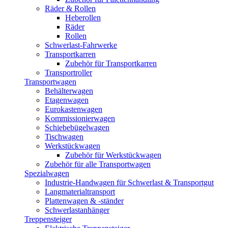
Räder & Rollen
Heberollen
Räder
Rollen
Schwerlast-Fahrwerke
Transportkarren
Zubehör für Transportkarren
Transportroller
Transportwagen
Behälterwagen
Etagenwagen
Eurokastenwagen
Kommissionierwagen
Schiebebügelwagen
Tischwagen
Werkstückwagen
Zubehör für Werkstückwagen
Zubehör für alle Transportwagen
Spezialwagen
Industrie-Handwagen für Schwerlast & Transportgut
Langmaterialtransport
Plattenwagen & -ständer
Schwerlastanhänger
Treppensteiger