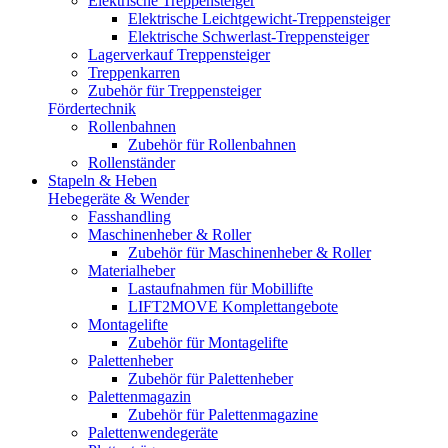
Elektrische Treppensteiger
Elektrische Leichtgewicht-Treppensteiger
Elektrische Schwerlast-Treppensteiger
Lagerverkauf Treppensteiger
Treppenkarren
Zubehör für Treppensteiger
Fördertechnik
Rollenbahnen
Zubehör für Rollenbahnen
Rollenständer
Stapeln & Heben
Hebegeräte & Wender
Fasshandling
Maschinenheber & Roller
Zubehör für Maschinenheber & Roller
Materialheber
Lastaufnahmen für Mobillifte
LIFT2MOVE Komplettangebote
Montagelifte
Zubehör für Montagelifte
Palettenheber
Zubehör für Palettenheber
Palettenmagazin
Zubehör für Palettenmagazine
Palettenwendegeräte