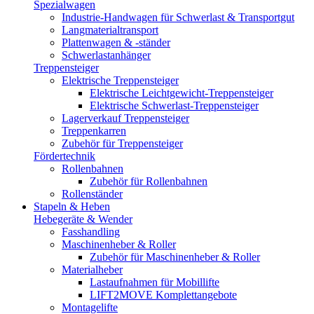
Spezialwagen
Industrie-Handwagen für Schwerlast & Transportgut
Langmaterialtransport
Plattenwagen & -ständer
Schwerlastanhänger
Treppensteiger
Elektrische Treppensteiger
Elektrische Leichtgewicht-Treppensteiger
Elektrische Schwerlast-Treppensteiger
Lagerverkauf Treppensteiger
Treppenkarren
Zubehör für Treppensteiger
Fördertechnik
Rollenbahnen
Zubehör für Rollenbahnen
Rollenständer
Stapeln & Heben
Hebegeräte & Wender
Fasshandling
Maschinenheber & Roller
Zubehör für Maschinenheber & Roller
Materialheber
Lastaufnahmen für Mobillifte
LIFT2MOVE Komplettangebote
Montagelifte