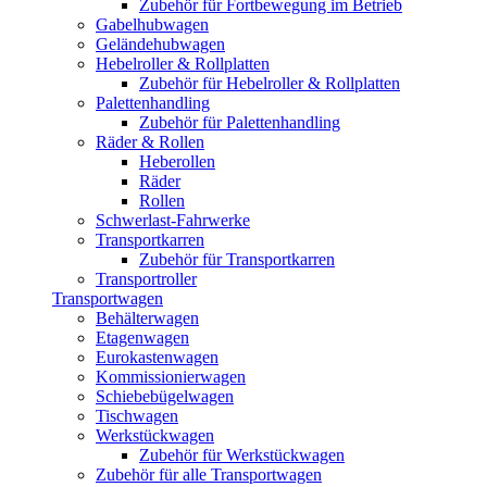
Zubehör für Fortbewegung im Betrieb
Gabelhubwagen
Geländehubwagen
Hebelroller & Rollplatten
Zubehör für Hebelroller & Rollplatten
Palettenhandling
Zubehör für Palettenhandling
Räder & Rollen
Heberollen
Räder
Rollen
Schwerlast-Fahrwerke
Transportkarren
Zubehör für Transportkarren
Transportroller
Transportwagen
Behälterwagen
Etagenwagen
Eurokastenwagen
Kommissionierwagen
Schiebebügelwagen
Tischwagen
Werkstückwagen
Zubehör für Werkstückwagen
Zubehör für alle Transportwagen