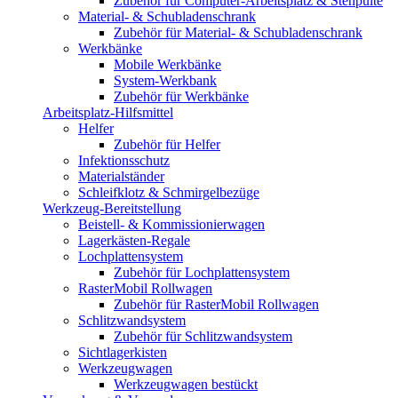
Zubehör für Computer-Arbeitsplatz & Stehpulte
Material- & Schubladenschrank
Zubehör für Material- & Schubladenschrank
Werkbänke
Mobile Werkbänke
System-Werkbank
Zubehör für Werkbänke
Arbeitsplatz-Hilfsmittel
Helfer
Zubehör für Helfer
Infektionsschutz
Materialständer
Schleifklotz & Schmirgelbezüge
Werkzeug-Bereitstellung
Beistell- & Kommissionierwagen
Lagerkästen-Regale
Lochplattensystem
Zubehör für Lochplattensystem
RasterMobil Rollwagen
Zubehör für RasterMobil Rollwagen
Schlitzwandsystem
Zubehör für Schlitzwandsystem
Sichtlagerkisten
Werkzeugwagen
Werkzeugwagen bestückt