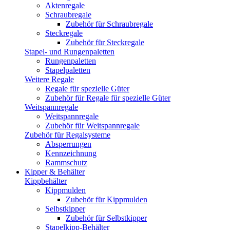
Aktenregale
Schraubregale
Zubehör für Schraubregale
Steckregale
Zubehör für Steckregale
Stapel- und Rungenpaletten
Rungenpaletten
Stapelpaletten
Weitere Regale
Regale für spezielle Güter
Zubehör für Regale für spezielle Güter
Weitspannregale
Weitspannregale
Zubehör für Weitspannregale
Zubehör für Regalsysteme
Absperrungen
Kennzeichnung
Rammschutz
Kipper & Behälter
Kippbehälter
Kippmulden
Zubehör für Kippmulden
Selbstkipper
Zubehör für Selbstkipper
Stapelkipp-Behälter