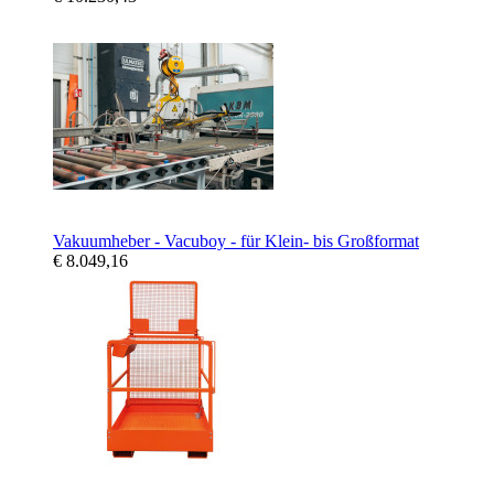
Vakuumheber - Vacuboy - für Klein- bis Großformat
€ 8.049,16