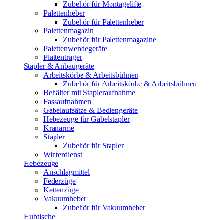
Zubehör für Montagelifte
Palettenheber
Zubehör für Palettenheber
Palettenmagazin
Zubehör für Palettenmagazine
Palettenwendegeräte
Plattenträger
Stapler & Anbaugeräte
Arbeitskörbe & Arbeitsbühnen
Zubehör für Arbeitskörbe & Arbeitsbühnen
Behälter mit Stapleraufnahme
Fassaufnahmen
Gabelaufsätze & Bediengeräte
Hebezeuge für Gabelstapler
Kranarme
Stapler
Zubehör für Stapler
Winterdienst
Hebezeuge
Anschlagmittel
Federzüge
Kettenzüge
Vakuumheber
Zubehör für Vakuumheber
Hubtische