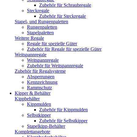
Zubehör für Schraubregale
Steckregale
Zubehör für Steckregale
Stapel- und Rungenpaletten
Rungenpaletten
Stapelpaletten
Weitere Regale
Regale für spezielle Güter
Zubehör für Regale für spezielle Güter
Weitspannregale
Weitspannregale
Zubehör für Weitspannregale
Zubehör für Regalsysteme
Absperrungen
Kennzeichnung
Rammschutz
Kipper & Behälter
Kippbehälter
Kippmulden
Zubehör für Kippmulden
Selbstkipper
Zubehör für Selbstkipper
Stapelkipp-Behälter
Komplettangebote