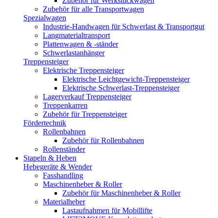
Zubehör für Werkstückwagen
Zubehör für alle Transportwagen
Spezialwagen
Industrie-Handwagen für Schwerlast & Transportgut
Langmaterialtransport
Plattenwagen & -ständer
Schwerlastanhänger
Treppensteiger
Elektrische Treppensteiger
Elektrische Leichtgewicht-Treppensteiger
Elektrische Schwerlast-Treppensteiger
Lagerverkauf Treppensteiger
Treppenkarren
Zubehör für Treppensteiger
Fördertechnik
Rollenbahnen
Zubehör für Rollenbahnen
Rollenständer
Stapeln & Heben
Hebegeräte & Wender
Fasshandling
Maschinenheber & Roller
Zubehör für Maschinenheber & Roller
Materialheber
Lastaufnahmen für Mobillifte