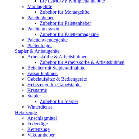
LIFT2MOVE Komplettangebote
Montagelifte
Zubehör für Montagelifte
Palettenheber
Zubehör für Palettenheber
Palettenmagazin
Zubehör für Palettenmagazine
Palettenwendegeräte
Plattenträger
Stapler & Anbaugeräte
Arbeitskörbe & Arbeitsbühnen
Zubehör für Arbeitskörbe & Arbeitsbühnen
Behälter mit Stapleraufnahme
Fassaufnahmen
Gabelaufsätze & Bediengeräte
Hebezeuge für Gabelstapler
Kranarme
Stapler
Zubehör für Stapler
Winterdienst
Hebezeuge
Anschlagmittel
Federzüge
Kettenzüge
Vakuumheber