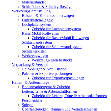
Materialständer
Schleifklotz & Schmirgelbezüge
Werkzeug-Bereitstellung
Beistell- & Kommissionierwagen
Lagerkästen-Regale
Lochplattensystem
Zubehör für Lochplattensystem
RasterMobil Rollwagen
Zubehör für RasterMobil Rollwagen
Schlitzwandsystem
Zubehör für Schlitzwandsystem
Sichtlagerkisten
Werkzeugwagen
Werkzeugwagen bestückt
Verpackung & Versand
Chip-Sauger & Abfüllstation
Paletten & Exportverpackungen
Zubehör für Exportverpackungen
Hallen- & Außenanlage
Bodenmarkiergerät & Zubehör
Leitern, Tritte & Arbeitsplattformen
Zubehör für Leitern, Tritte & Arbeitsplattformen
Personenlifte
Spiegel
Überfahrbrücken, Rampen und Verladeschienen