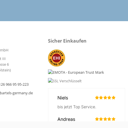
Etagenwagen
Etagenwagen
genroller offen mit
Bürowagen offen - Traglast 150
schiebebügel FETRA -
kg
Traglast 250 kg
€ 208,25
€ 264,18
Ab
Sicher Einkaufen
inkl. MwSt.
inkl. MwSt.
 175,00
exkl. MwSt.
€ 222,00
exkl. MwSt.
 GmbH
Zum Produkt
Zum Produkt
 III
sse 6
lstein)
126 966 95 95-223
artels-germany.de