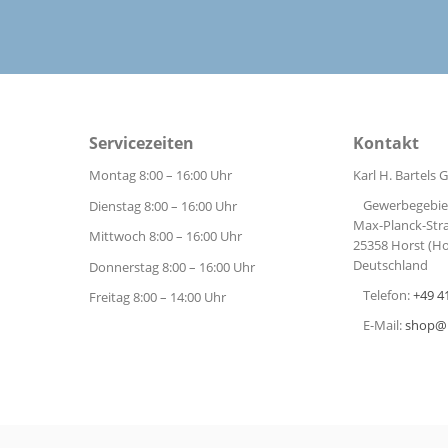
Etagenwagen
- Traglast
st 150 kg
Etagenwagen als Routenzug -
Eta
Fetra
Rohr
02
0
€ 1.179,29
Ab
Servicezeiten
Kontakt
inkl. MwSt.
€
wSt.
MwSt.
€ 991,00
exkl. MwSt.
Montag 8:00 – 16:00 Uhr
Karl H. Bartels
t
t
Zum Produkt
Gewerbegebiet
Dienstag 8:00 – 16:00 Uhr
Max-Planck-Stra
Mittwoch 8:00 – 16:00 Uhr
25358 Horst (Ho
Deutschland
Donnerstag 8:00 – 16:00 Uhr
Telefon:
+49 4
Freitag 8:00 – 14:00 Uhr
E-Mail:
shop@b