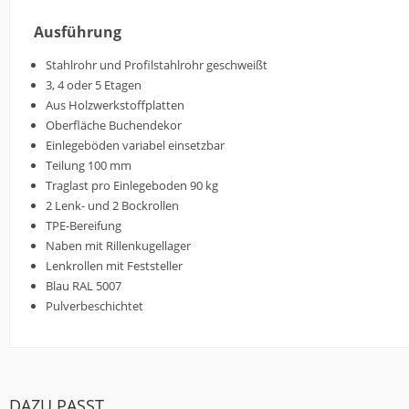
Ausführung
Stahlrohr und Profilstahlrohr geschweißt
3, 4 oder 5 Etagen
Aus Holzwerkstoffplatten
Oberfläche Buchendekor
Einlegeböden variabel einsetzbar
Teilung 100 mm
Traglast pro Einlegeboden 90 kg
2 Lenk- und 2 Bockrollen
TPE-Bereifung
Naben mit Rillenkugellager
Lenkrollen mit Feststeller
Blau RAL 5007
Pulverbeschichtet
DAZU PASST