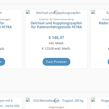
portwagen
Zubehör für Palettenhandling
Zubeh
für
Deichsel und Kupplungszapfen
Räder 
l FETRA
für Palettenfahrgestelle FETRA
€ 146,37
inkl. MwSt.
€ 123,00
exkl. MwSt.
wSt.
t
Zum Produkt
Etagenwagen