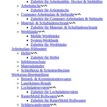
Zubehör für Arbeitsstühle, Hocker & Stehhilfen
Arbeitstische
Zubehör für Arbeitstische
Computer-Arbeitsplatz & Stehpulte
Zubehör für Computer-Arbeitsplatz & Stehpulte
Material- & Schubladenschrank
Zubehör für Material- & Schubladenschrank
Werkbänke
Mobile Werkbänke
System-Werkbank
Zubehör für Werkbänke
Arbeitsplatz-Hilfsmittel
Helfer
Zubehör für Helfer
Infektionsschutz
Materialständer
Schleifklotz & Schmirgelbezüge
Werkzeug-Bereitstellung
Beistell- & Kommissionierwagen
Lagerkästen-Regale
Lochplattensystem
Zubehör für Lochplattensystem
RasterMobil Rollwagen
Zubehör für RasterMobil Rollwagen
Schlitzwandsystem