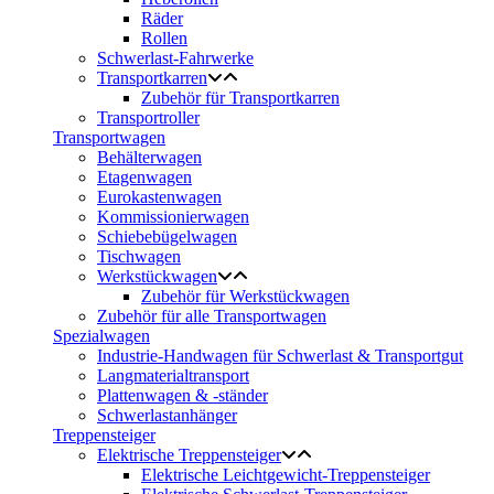
Räder
Rollen
Schwerlast-Fahrwerke
Transportkarren
Zubehör für Transportkarren
Transportroller
Transportwagen
Behälterwagen
Etagenwagen
Eurokastenwagen
Kommissionierwagen
Schiebebügelwagen
Tischwagen
Werkstückwagen
Zubehör für Werkstückwagen
Zubehör für alle Transportwagen
Spezialwagen
Industrie-Handwagen für Schwerlast & Transportgut
Langmaterialtransport
Plattenwagen & -ständer
Schwerlastanhänger
Treppensteiger
Elektrische Treppensteiger
Elektrische Leichtgewicht-Treppensteiger