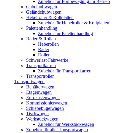
Zubehör für Fortbewegung im Betrieb
Gabelhubwagen
Geländehubwagen
Hebelroller & Rollplatten
Zubehör für Hebelroller & Rollplatten
Palettenhandling
Zubehör für Palettenhandling
Räder & Rollen
Heberollen
Räder
Rollen
Schwerlast-Fahrwerke
Transportkarren
Zubehör für Transportkarren
Transportroller
Transportwagen
Behälterwagen
Etagenwagen
Eurokastenwagen
Kommissionierwagen
Schiebebügelwagen
Tischwagen
Werkstückwagen
Zubehör für Werkstückwagen
Zubehör für alle Transportwagen