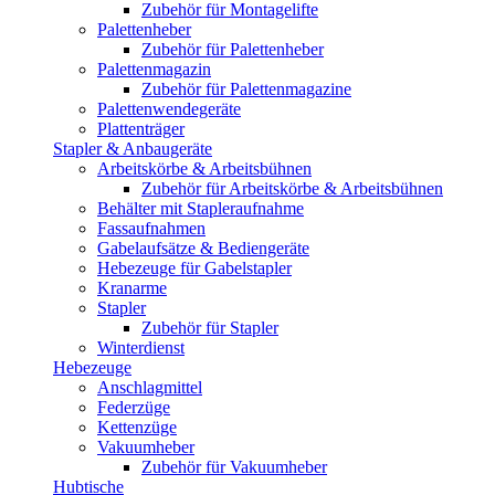
Zubehör für Montagelifte
Palettenheber
Zubehör für Palettenheber
Palettenmagazin
Zubehör für Palettenmagazine
Palettenwendegeräte
Plattenträger
Stapler & Anbaugeräte
Arbeitskörbe & Arbeitsbühnen
Zubehör für Arbeitskörbe & Arbeitsbühnen
Behälter mit Stapleraufnahme
Fassaufnahmen
Gabelaufsätze & Bediengeräte
Hebezeuge für Gabelstapler
Kranarme
Stapler
Zubehör für Stapler
Winterdienst
Hebezeuge
Anschlagmittel
Federzüge
Kettenzüge
Vakuumheber
Zubehör für Vakuumheber
Hubtische