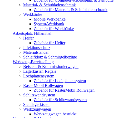
Zubehör für Computer-Arbeitsplatz & Stehpulte
Material- & Schubladenschrank
Zubehör für Material- & Schubladenschrank
Werkbänke
Mobile Werkbänke
System-Werkbank
Zubehör für Werkbänke
Arbeitsplatz-Hilfsmittel
Helfer
Zubehör für Helfer
Infektionsschutz
Materialständer
Schleifklotz & Schmirgelbezüge
Werkzeug-Bereitstellung
Beistell- & Kommissionierwagen
Lagerkästen-Regale
Lochplattensystem
Zubehör für Lochplattensystem
RasterMobil Rollwagen
Zubehör für RasterMobil Rollwagen
Schlitzwandsystem
Zubehör für Schlitzwandsystem
Sichtlagerkisten
Werkzeugwagen
Werkzeugwagen bestückt