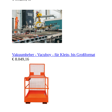
Vakuumheber - Vacuboy - für Klein- bis Großformat
€ 8.049,16