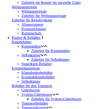
Zubehör für Regale für spezielle Güter
Weitspannregale
Weitspannregale
Zubehör für Weitspannregale
Zubehör für Regalsysteme
Absperrungen
Kennzeichnung
Rammschutz
Kipper & Behälter
Kippbehälter
Kippmulden
Zubehör für Kippmulden
Selbstkipper
Zubehör für Selbstkipper
Stapelkipp-Behälter
Komplettangebote
Klappbodenbehälter
Kompaktkippbehälter
Selbstkipper
Behälter für den Transport
Gitterboxen
System-Gitterboxen
Zubehör für System-Gitterboxen
Transportbehälter
Transportboxen