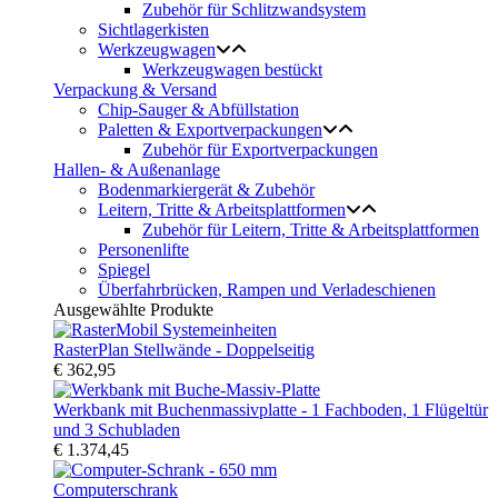
Zubehör für Schlitzwandsystem
Sichtlagerkisten
Werkzeugwagen
Werkzeugwagen bestückt
Verpackung & Versand
Chip-Sauger & Abfüllstation
Paletten & Exportverpackungen
Zubehör für Exportverpackungen
Hallen- & Außenanlage
Bodenmarkiergerät & Zubehör
Leitern, Tritte & Arbeitsplattformen
Zubehör für Leitern, Tritte & Arbeitsplattformen
Personenlifte
Spiegel
Überfahrbrücken, Rampen und Verladeschienen
Ausgewählte Produkte
RasterPlan Stellwände - Doppelseitig
€ 362,95
Werkbank mit Buchenmassivplatte - 1 Fachboden, 1 Flügeltür
und 3 Schubladen
€ 1.374,45
Computerschrank