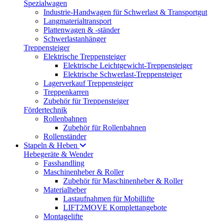
Spezialwagen
Industrie-Handwagen für Schwerlast & Transportgut
Langmaterialtransport
Plattenwagen & -ständer
Schwerlastanhänger
Treppensteiger
Elektrische Treppensteiger
Elektrische Leichtgewicht-Treppensteiger
Elektrische Schwerlast-Treppensteiger
Lagerverkauf Treppensteiger
Treppenkarren
Zubehör für Treppensteiger
Fördertechnik
Rollenbahnen
Zubehör für Rollenbahnen
Rollenständer
Stapeln & Heben
Hebegeräte & Wender
Fasshandling
Maschinenheber & Roller
Zubehör für Maschinenheber & Roller
Materialheber
Lastaufnahmen für Mobillifte
LIFT2MOVE Komplettangebote
Montagelifte