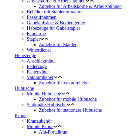
Arbeitskörbe & Arbeitsbühnen
Zubehör für Arbeitskörbe & Arbeitsbühnen
Behälter mit Stapleraufnahme
Fassaufnahmen
Gabelaufsätze & Bediengeräte
Hebezeuge für Gabelstapler
Kranarme
Stapler
Zubehör für Stapler
Winterdienst
Hebezeuge
Anschlagmittel
Federzüge
Kettenzüge
Vakuumheber
Zubehör für Vakuumheber
Hubtische
Mobile Hubtische
Zubehör für mobile Hubtische
Stationäre Hubtische
Zubehör für stationäre Hubtische
Krane
Kranzubehör
Mobile Krane
Alu-Portalkran