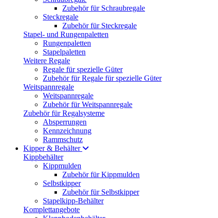
Zubehör für Schraubregale
Steckregale
Zubehör für Steckregale
Stapel- und Rungenpaletten
Rungenpaletten
Stapelpaletten
Weitere Regale
Regale für spezielle Güter
Zubehör für Regale für spezielle Güter
Weitspannregale
Weitspannregale
Zubehör für Weitspannregale
Zubehör für Regalsysteme
Absperrungen
Kennzeichnung
Rammschutz
Kipper & Behälter
Kippbehälter
Kippmulden
Zubehör für Kippmulden
Selbstkipper
Zubehör für Selbstkipper
Stapelkipp-Behälter
Komplettangebote