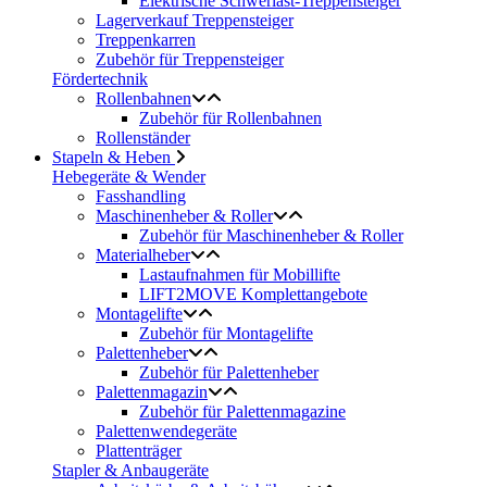
Elektrische Schwerlast-Treppensteiger
Lagerverkauf Treppensteiger
Treppenkarren
Zubehör für Treppensteiger
Fördertechnik
Rollenbahnen
Zubehör für Rollenbahnen
Rollenständer
Stapeln & Heben
Hebegeräte & Wender
Fasshandling
Maschinenheber & Roller
Zubehör für Maschinenheber & Roller
Materialheber
Lastaufnahmen für Mobillifte
LIFT2MOVE Komplettangebote
Montagelifte
Zubehör für Montagelifte
Palettenheber
Zubehör für Palettenheber
Palettenmagazin
Zubehör für Palettenmagazine
Palettenwendegeräte
Plattenträger
Stapler & Anbaugeräte