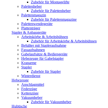
Zubehör für Montagelifte
Palettenheber
Zubehör für Palettenheber
Palettenmagazin
Zubehör für Palettenmagazine
Palettenwendegeräte
Plattenträger
Stapler & Anbaugeräte
Arbeitskörbe & Arbeitsbühnen
Zubehör für Arbeitskörbe & Arbeitsbühnen
Behälter mit Stapleraufnahme
Fassaufnahmen
Gabelaufsätze & Bediengeräte
Hebezeuge für Gabelstapler
Kranarme
Stapler
Zubehör für Stapler
Winterdienst
Hebezeuge
Anschlagmittel
Federzüge
Kettenzüge
Vakuumheber
Zubehör für Vakuumheber
Hubtische