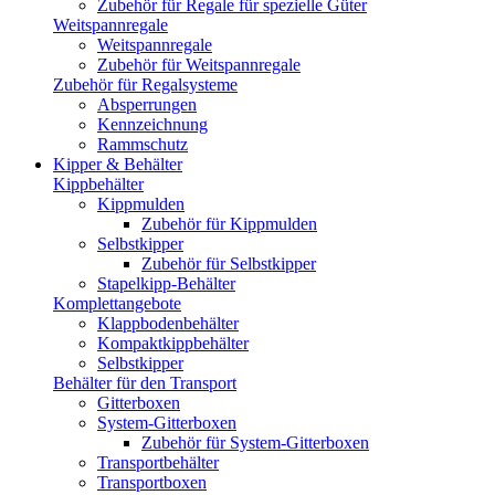
Zubehör für Regale für spezielle Güter
Weitspannregale
Weitspannregale
Zubehör für Weitspannregale
Zubehör für Regalsysteme
Absperrungen
Kennzeichnung
Rammschutz
Kipper & Behälter
Kippbehälter
Kippmulden
Zubehör für Kippmulden
Selbstkipper
Zubehör für Selbstkipper
Stapelkipp-Behälter
Komplettangebote
Klappbodenbehälter
Kompaktkippbehälter
Selbstkipper
Behälter für den Transport
Gitterboxen
System-Gitterboxen
Zubehör für System-Gitterboxen
Transportbehälter
Transportboxen