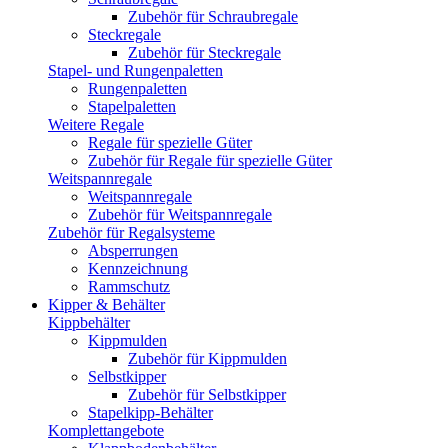
Zubehör für Schraubregale
Steckregale
Zubehör für Steckregale
Stapel- und Rungenpaletten
Rungenpaletten
Stapelpaletten
Weitere Regale
Regale für spezielle Güter
Zubehör für Regale für spezielle Güter
Weitspannregale
Weitspannregale
Zubehör für Weitspannregale
Zubehör für Regalsysteme
Absperrungen
Kennzeichnung
Rammschutz
Kipper & Behälter
Kippbehälter
Kippmulden
Zubehör für Kippmulden
Selbstkipper
Zubehör für Selbstkipper
Stapelkipp-Behälter
Komplettangebote