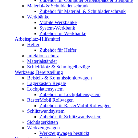
Zubehör für Computer-Arbeitsplatz & Stehpulte
Material- & Schubladenschrank
Zubehör für Material- & Schubladenschrank
Werkbänke
Mobile Werkbänke
System-Werkbank
Zubehör für Werkbänke
Arbeitsplatz-Hilfsmittel
Helfer
Zubehör für Helfer
Infektionsschutz
Materialständer
Schleifklotz & Schmirgelbezüge
Werkzeug-Bereitstellung
Beistell- & Kommissionierwagen
Lagerkästen-Regale
Lochplattensystem
Zubehör für Lochplattensystem
RasterMobil Rollwagen
Zubehör für RasterMobil Rollwagen
Schlitzwandsystem
Zubehör für Schlitzwandsystem
Sichtlagerkisten
Werkzeugwagen
Werkzeugwagen bestückt