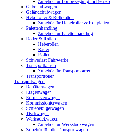
Zubehör für Fortbewegung im Betrieb
Gabelhubwagen
Geländehubwagen
Hebelroller & Rollplatten
Zubehör für Hebelroller & Rollplatten
Palettenhandling
Zubehör für Palettenhandling
Räder & Rollen
Heberollen
Räder
Rollen
Schwerlast-Fahrwerke
Transportkarren
Zubehör für Transportkarren
Transportroller
Transportwagen
Behälterwagen
Etagenwagen
Eurokastenwagen
Kommissionierwagen
Schiebebügelwagen
Tischwagen
Werkstückwagen
Zubehör für Werkstückwagen
Zubehör für alle Transportwagen