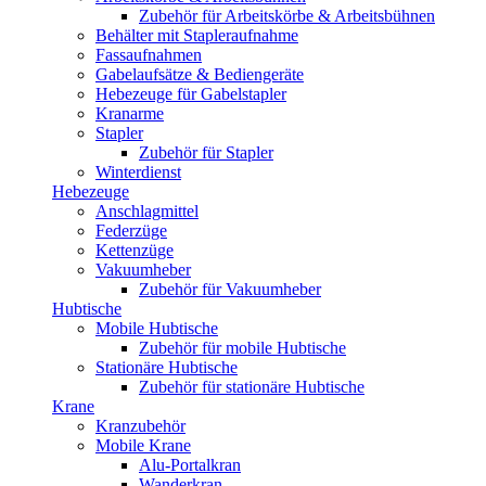
Zubehör für Arbeitskörbe & Arbeitsbühnen
Behälter mit Stapleraufnahme
Fassaufnahmen
Gabelaufsätze & Bediengeräte
Hebezeuge für Gabelstapler
Kranarme
Stapler
Zubehör für Stapler
Winterdienst
Hebezeuge
Anschlagmittel
Federzüge
Kettenzüge
Vakuumheber
Zubehör für Vakuumheber
Hubtische
Mobile Hubtische
Zubehör für mobile Hubtische
Stationäre Hubtische
Zubehör für stationäre Hubtische
Krane
Kranzubehör
Mobile Krane
Alu-Portalkran
Wanderkran