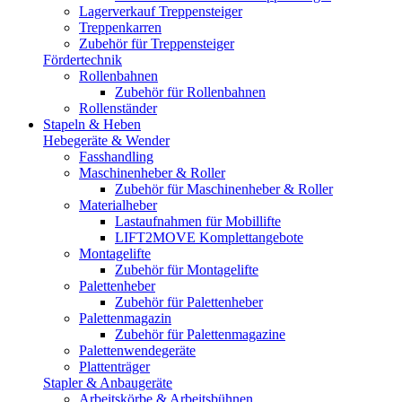
Lagerverkauf Treppensteiger
Treppenkarren
Zubehör für Treppensteiger
Fördertechnik
Rollenbahnen
Zubehör für Rollenbahnen
Rollenständer
Stapeln & Heben
Hebegeräte & Wender
Fasshandling
Maschinenheber & Roller
Zubehör für Maschinenheber & Roller
Materialheber
Lastaufnahmen für Mobillifte
LIFT2MOVE Komplettangebote
Montagelifte
Zubehör für Montagelifte
Palettenheber
Zubehör für Palettenheber
Palettenmagazin
Zubehör für Palettenmagazine
Palettenwendegeräte
Plattenträger
Stapler & Anbaugeräte
Arbeitskörbe & Arbeitsbühnen