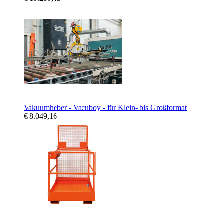
Vakuumheber - Vacuboy - für Klein- bis Großformat
€ 8.049,16