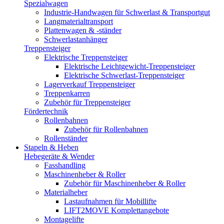
Spezialwagen
Industrie-Handwagen für Schwerlast & Transportgut
Langmaterialtransport
Plattenwagen & -ständer
Schwerlastanhänger
Treppensteiger
Elektrische Treppensteiger
Elektrische Leichtgewicht-Treppensteiger
Elektrische Schwerlast-Treppensteiger
Lagerverkauf Treppensteiger
Treppenkarren
Zubehör für Treppensteiger
Fördertechnik
Rollenbahnen
Zubehör für Rollenbahnen
Rollenständer
Stapeln & Heben
Hebegeräte & Wender
Fasshandling
Maschinenheber & Roller
Zubehör für Maschinenheber & Roller
Materialheber
Lastaufnahmen für Mobillifte
LIFT2MOVE Komplettangebote
Montagelifte