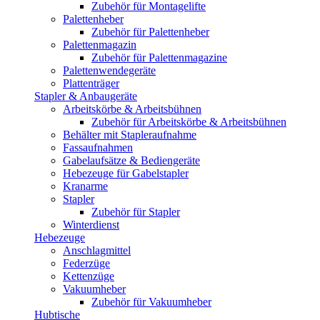
Zubehör für Montagelifte
Palettenheber
Zubehör für Palettenheber
Palettenmagazin
Zubehör für Palettenmagazine
Palettenwendegeräte
Plattenträger
Stapler & Anbaugeräte
Arbeitskörbe & Arbeitsbühnen
Zubehör für Arbeitskörbe & Arbeitsbühnen
Behälter mit Stapleraufnahme
Fassaufnahmen
Gabelaufsätze & Bediengeräte
Hebezeuge für Gabelstapler
Kranarme
Stapler
Zubehör für Stapler
Winterdienst
Hebezeuge
Anschlagmittel
Federzüge
Kettenzüge
Vakuumheber
Zubehör für Vakuumheber
Hubtische