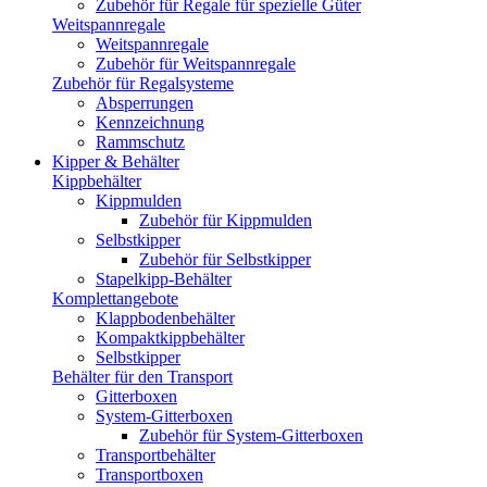
Zubehör für Regale für spezielle Güter
Weitspannregale
Weitspannregale
Zubehör für Weitspannregale
Zubehör für Regalsysteme
Absperrungen
Kennzeichnung
Rammschutz
Kipper & Behälter
Kippbehälter
Kippmulden
Zubehör für Kippmulden
Selbstkipper
Zubehör für Selbstkipper
Stapelkipp-Behälter
Komplettangebote
Klappbodenbehälter
Kompaktkippbehälter
Selbstkipper
Behälter für den Transport
Gitterboxen
System-Gitterboxen
Zubehör für System-Gitterboxen
Transportbehälter
Transportboxen