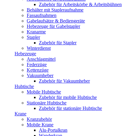
Zubehör für Arbeitskörbe & Arbeitsbühnen
Behälter mit Stapleraufnahme
Fassaufnahmen
Gabelaufsätze & Bediengeräte
Hebezeuge für Gabelstapler
Kranarme
Stapler
Zubehör für Stapler
Winterdienst
Hebezeuge
Anschlagmittel
Federzüge
Kettenzüge
Vakuumheber
Zubehör für Vakuumheber
Hubtische
Mobile Hubtische
Zubehör für mobile Hubtische
Stationäre Hubtische
Zubehör für stationäre Hubtische
Krane
Kranzubehör
Mobile Krane
Alu-Portalkran
Wanderkran