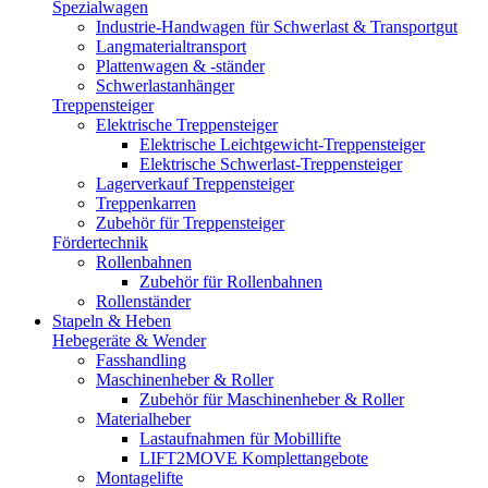
Spezialwagen
Industrie-Handwagen für Schwerlast & Transportgut
Langmaterialtransport
Plattenwagen & -ständer
Schwerlastanhänger
Treppensteiger
Elektrische Treppensteiger
Elektrische Leichtgewicht-Treppensteiger
Elektrische Schwerlast-Treppensteiger
Lagerverkauf Treppensteiger
Treppenkarren
Zubehör für Treppensteiger
Fördertechnik
Rollenbahnen
Zubehör für Rollenbahnen
Rollenständer
Stapeln & Heben
Hebegeräte & Wender
Fasshandling
Maschinenheber & Roller
Zubehör für Maschinenheber & Roller
Materialheber
Lastaufnahmen für Mobillifte
LIFT2MOVE Komplettangebote
Montagelifte