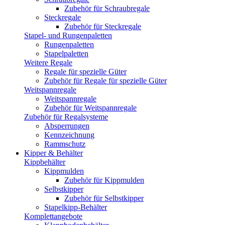
Zubehör für Schraubregale
Steckregale
Zubehör für Steckregale
Stapel- und Rungenpaletten
Rungenpaletten
Stapelpaletten
Weitere Regale
Regale für spezielle Güter
Zubehör für Regale für spezielle Güter
Weitspannregale
Weitspannregale
Zubehör für Weitspannregale
Zubehör für Regalsysteme
Absperrungen
Kennzeichnung
Rammschutz
Kipper & Behälter
Kippbehälter
Kippmulden
Zubehör für Kippmulden
Selbstkipper
Zubehör für Selbstkipper
Stapelkipp-Behälter
Komplettangebote