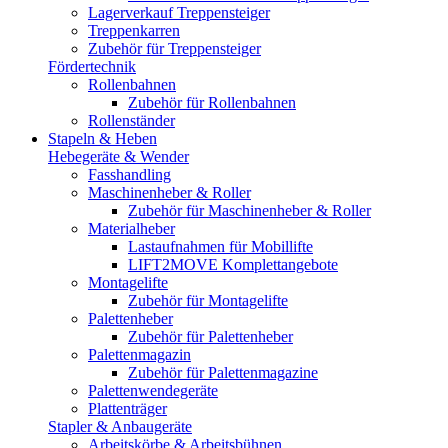
Lagerverkauf Treppensteiger
Treppenkarren
Zubehör für Treppensteiger
Fördertechnik
Rollenbahnen
Zubehör für Rollenbahnen
Rollenständer
Stapeln & Heben
Hebegeräte & Wender
Fasshandling
Maschinenheber & Roller
Zubehör für Maschinenheber & Roller
Materialheber
Lastaufnahmen für Mobillifte
LIFT2MOVE Komplettangebote
Montagelifte
Zubehör für Montagelifte
Palettenheber
Zubehör für Palettenheber
Palettenmagazin
Zubehör für Palettenmagazine
Palettenwendegeräte
Plattenträger
Stapler & Anbaugeräte
Arbeitskörbe & Arbeitsbühnen