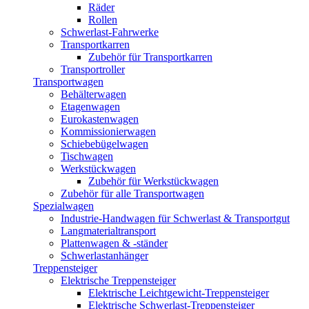
Räder
Rollen
Schwerlast-Fahrwerke
Transportkarren
Zubehör für Transportkarren
Transportroller
Transportwagen
Behälterwagen
Etagenwagen
Eurokastenwagen
Kommissionierwagen
Schiebebügelwagen
Tischwagen
Werkstückwagen
Zubehör für Werkstückwagen
Zubehör für alle Transportwagen
Spezialwagen
Industrie-Handwagen für Schwerlast & Transportgut
Langmaterialtransport
Plattenwagen & -ständer
Schwerlastanhänger
Treppensteiger
Elektrische Treppensteiger
Elektrische Leichtgewicht-Treppensteiger
Elektrische Schwerlast-Treppensteiger