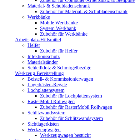
Zubehör für Computer-Arbeitsplatz & Stehpulte
Material- & Schubladenschrank
Zubehör für Material- & Schubladenschrank
Werkbänke
Mobile Werkbänke
System-Werkbank
Zubehör für Werkbänke
Arbeitsplatz-Hilfsmittel
Helfer
Zubehör für Helfer
Infektionsschutz
Materialständer
Schleifklotz & Schmirgelbezüge
Werkzeug-Bereitstellung
Beistell- & Kommissionierwagen
Lagerkästen-Regale
Lochplattensystem
Zubehör für Lochplattensystem
RasterMobil Rollwagen
Zubehör für RasterMobil Rollwagen
Schlitzwandsystem
Zubehör für Schlitzwandsystem
Sichtlagerkisten
Werkzeugwagen
Werkzeugwagen bestückt