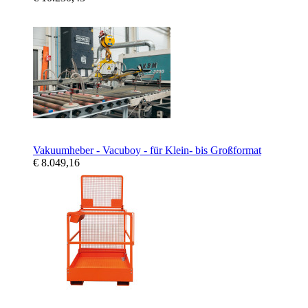
Vakuumheber - Vacuboy - für Klein- bis Großformat
€ 8.049,16