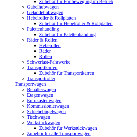
Zubehör für Fortbewegung im Betrieb
Gabelhubwagen
Geländehubwagen
Hebelroller & Rollplatten
Zubehör für Hebelroller & Rollplatten
Palettenhandling
Zubehör für Palettenhandling
Räder & Rollen
Heberollen
Räder
Rollen
Schwerlast-Fahrwerke
Transportkarren
Zubehör für Transportkarren
Transportroller
Transportwagen
Behälterwagen
Etagenwagen
Eurokastenwagen
Kommissionierwagen
Schiebebügelwagen
Tischwagen
Werkstückwagen
Zubehör für Werkstückwagen
Zubehör für alle Transportwagen