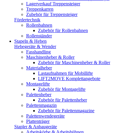
Lagerverkauf Treppensteiger
Treppenkarren
Zubehör für Treppensteiger
Fördertechnik
Rollenbahnen
Zubehör für Rollenbahnen
Rollenständer
Stapeln & Heben
Hebegeräte & Wender
Fasshandling
Maschinenheber & Roller
Zubehör für Maschinenheber & Roller
Materialheber
Lastaufnahmen für Mobillifte
LIFT2MOVE Komplettangebote
Montagelifte
Zubehör für Montagelifte
Palettenheber
Zubehör für Palettenheber
Palettenmagazin
Zubehör für Palettenmagazine
Palettenwendegeräte
Plattenträger
Stapler & Anbaugeräte
Arbeitskörbe & Arbeitsbühnen