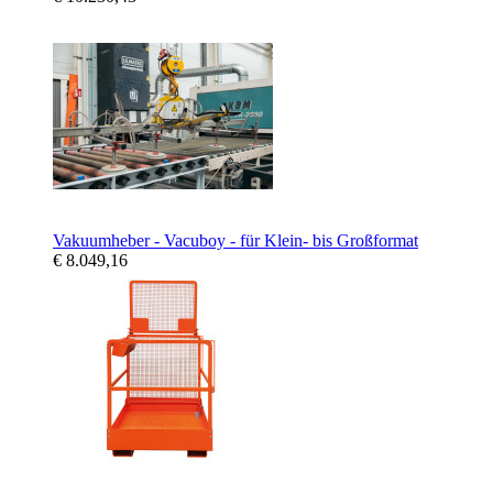
Vakuumheber - Vacuboy - für Klein- bis Großformat
€ 8.049,16