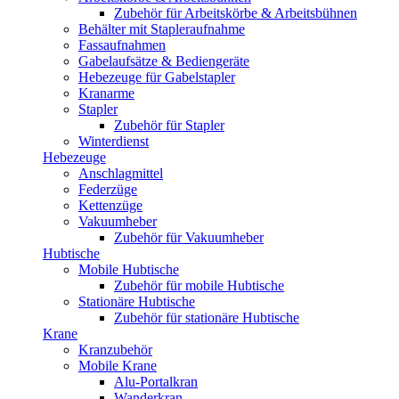
Zubehör für Arbeitskörbe & Arbeitsbühnen
Behälter mit Stapleraufnahme
Fassaufnahmen
Gabelaufsätze & Bediengeräte
Hebezeuge für Gabelstapler
Kranarme
Stapler
Zubehör für Stapler
Winterdienst
Hebezeuge
Anschlagmittel
Federzüge
Kettenzüge
Vakuumheber
Zubehör für Vakuumheber
Hubtische
Mobile Hubtische
Zubehör für mobile Hubtische
Stationäre Hubtische
Zubehör für stationäre Hubtische
Krane
Kranzubehör
Mobile Krane
Alu-Portalkran
Wanderkran