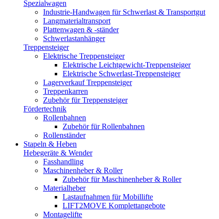
Spezialwagen
Industrie-Handwagen für Schwerlast & Transportgut
Langmaterialtransport
Plattenwagen & -ständer
Schwerlastanhänger
Treppensteiger
Elektrische Treppensteiger
Elektrische Leichtgewicht-Treppensteiger
Elektrische Schwerlast-Treppensteiger
Lagerverkauf Treppensteiger
Treppenkarren
Zubehör für Treppensteiger
Fördertechnik
Rollenbahnen
Zubehör für Rollenbahnen
Rollenständer
Stapeln & Heben
Hebegeräte & Wender
Fasshandling
Maschinenheber & Roller
Zubehör für Maschinenheber & Roller
Materialheber
Lastaufnahmen für Mobillifte
LIFT2MOVE Komplettangebote
Montagelifte