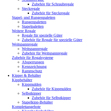
Zubehör für Schraubregale
Steckregale
Zubehör für Steckregale
Stapel- und Rungenpaletten
Rungenpaletten
Stapelpaletten
Weitere Regale
Regale für spezielle Güter
Zubehör für Regale für spezielle Güter
Weitspannregale
Weitspannregale
Zubehör für Weitspannregale
Zubehör für Regalsysteme
Absperrungen
Kennzeichnung
Rammschutz
Kipper & Behälter
Kippbehälter
Kippmulden
Zubehör für Kippmulden
Selbstkipper
Zubehör für Selbstkipper
Stapelkipp-Behälter
Komplettangebote