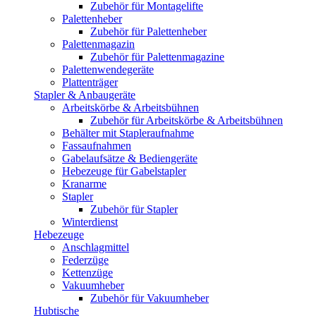
Zubehör für Montagelifte
Palettenheber
Zubehör für Palettenheber
Palettenmagazin
Zubehör für Palettenmagazine
Palettenwendegeräte
Plattenträger
Stapler & Anbaugeräte
Arbeitskörbe & Arbeitsbühnen
Zubehör für Arbeitskörbe & Arbeitsbühnen
Behälter mit Stapleraufnahme
Fassaufnahmen
Gabelaufsätze & Bediengeräte
Hebezeuge für Gabelstapler
Kranarme
Stapler
Zubehör für Stapler
Winterdienst
Hebezeuge
Anschlagmittel
Federzüge
Kettenzüge
Vakuumheber
Zubehör für Vakuumheber
Hubtische