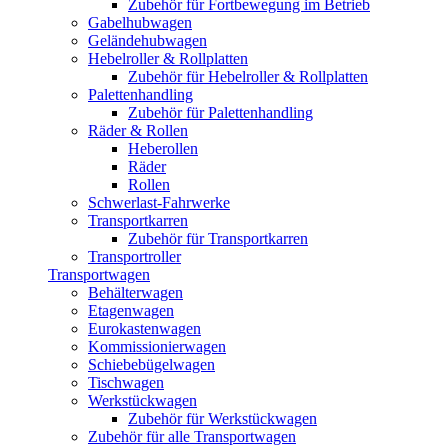
Zubehör für Fortbewegung im Betrieb
Gabelhubwagen
Geländehubwagen
Hebelroller & Rollplatten
Zubehör für Hebelroller & Rollplatten
Palettenhandling
Zubehör für Palettenhandling
Räder & Rollen
Heberollen
Räder
Rollen
Schwerlast-Fahrwerke
Transportkarren
Zubehör für Transportkarren
Transportroller
Transportwagen
Behälterwagen
Etagenwagen
Eurokastenwagen
Kommissionierwagen
Schiebebügelwagen
Tischwagen
Werkstückwagen
Zubehör für Werkstückwagen
Zubehör für alle Transportwagen