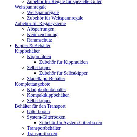
Zubehör für Regale für spezielle Güter
Weitspannregale
Weitspannregale
Zubehör für Weitspannregale
Zubehör für Regalsysteme
Absperrungen
Kennzeichnung
Rammschutz
Kipper & Behälter
Kippbehälter
Kippmulden
Zubehör für Kippmulden
Selbstkipper
Zubehör für Selbstkipper
Stapelkipp-Behälter
Komplettangebote
Klappbodenbehälter
Kompaktkippbehälter
Selbstkipper
Behälter für den Transport
Gitterboxen
System-Gitterboxen
Zubehör für System-Gitterboxen
Transportbehälter
Transportboxen