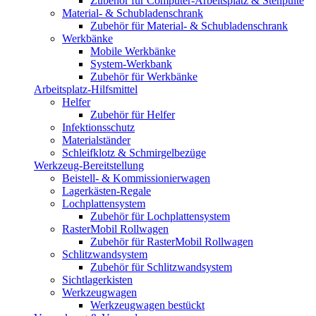
Zubehör für Computer-Arbeitsplatz & Stehpulte
Material- & Schubladenschrank
Zubehör für Material- & Schubladenschrank
Werkbänke
Mobile Werkbänke
System-Werkbank
Zubehör für Werkbänke
Arbeitsplatz-Hilfsmittel
Helfer
Zubehör für Helfer
Infektionsschutz
Materialständer
Schleifklotz & Schmirgelbezüge
Werkzeug-Bereitstellung
Beistell- & Kommissionierwagen
Lagerkästen-Regale
Lochplattensystem
Zubehör für Lochplattensystem
RasterMobil Rollwagen
Zubehör für RasterMobil Rollwagen
Schlitzwandsystem
Zubehör für Schlitzwandsystem
Sichtlagerkisten
Werkzeugwagen
Werkzeugwagen bestückt