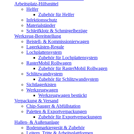
Arbeitsplatz-Hilfsmittel
Helfer
Zubehör für Helfer
Infektionsschutz
Materialständer
Schleifklotz & Schmirgelbezüge
Werkzeug-Bereitstellung
Beistell- & Kommissionierwagen
Lagerkästen-Regale
Lochplattensystem
Zubehör für Lochplattensystem
RasterMobil Rollwagen
Zubehör für RasterMobil Rollwagen
Schlitzwandsystem
Zubehör für Schlitzwandsystem
Sichtlagerkisten
Werkzeugwagen
Werkzeugwagen bestückt
Verpackung & Versand
Chip-Sauger & Abfüllstation
Paletten & Exportverpackungen
Zubehör für Exportverpackungen
Hallen- & Außenanlage
Bodenmarkiergerät & Zubehör
Leitern, Tritte & Arbeitsplattformen