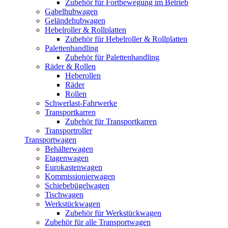
Zubehör für Fortbewegung im Betrieb
Gabelhubwagen
Geländehubwagen
Hebelroller & Rollplatten
Zubehör für Hebelroller & Rollplatten
Palettenhandling
Zubehör für Palettenhandling
Räder & Rollen
Heberollen
Räder
Rollen
Schwerlast-Fahrwerke
Transportkarren
Zubehör für Transportkarren
Transportroller
Transportwagen
Behälterwagen
Etagenwagen
Eurokastenwagen
Kommissionierwagen
Schiebebügelwagen
Tischwagen
Werkstückwagen
Zubehör für Werkstückwagen
Zubehör für alle Transportwagen