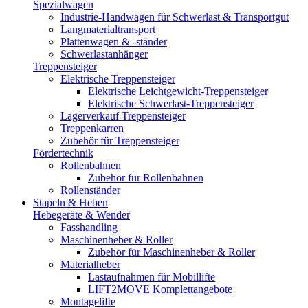
Spezialwagen
Industrie-Handwagen für Schwerlast & Transportgut
Langmaterialtransport
Plattenwagen & -ständer
Schwerlastanhänger
Treppensteiger
Elektrische Treppensteiger
Elektrische Leichtgewicht-Treppensteiger
Elektrische Schwerlast-Treppensteiger
Lagerverkauf Treppensteiger
Treppenkarren
Zubehör für Treppensteiger
Fördertechnik
Rollenbahnen
Zubehör für Rollenbahnen
Rollenständer
Stapeln & Heben
Hebegeräte & Wender
Fasshandling
Maschinenheber & Roller
Zubehör für Maschinenheber & Roller
Materialheber
Lastaufnahmen für Mobillifte
LIFT2MOVE Komplettangebote
Montagelifte