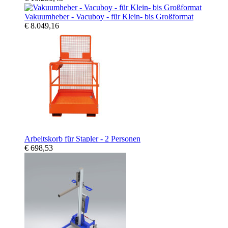
Vakuumheber - Vacuboy - für Klein- bis Großformat
€ 8.049,16
Arbeitskorb für Stapler - 2 Personen
€ 698,53