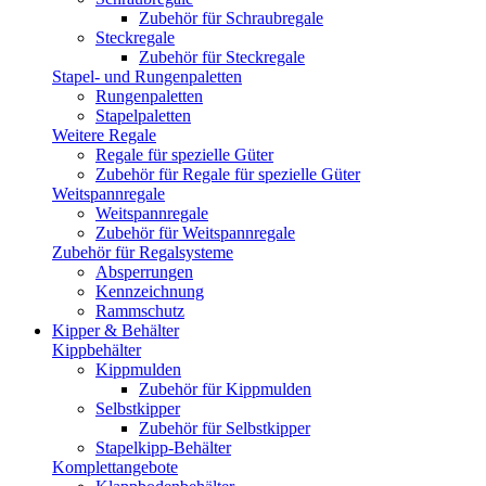
Zubehör für Schraubregale
Steckregale
Zubehör für Steckregale
Stapel- und Rungenpaletten
Rungenpaletten
Stapelpaletten
Weitere Regale
Regale für spezielle Güter
Zubehör für Regale für spezielle Güter
Weitspannregale
Weitspannregale
Zubehör für Weitspannregale
Zubehör für Regalsysteme
Absperrungen
Kennzeichnung
Rammschutz
Kipper & Behälter
Kippbehälter
Kippmulden
Zubehör für Kippmulden
Selbstkipper
Zubehör für Selbstkipper
Stapelkipp-Behälter
Komplettangebote