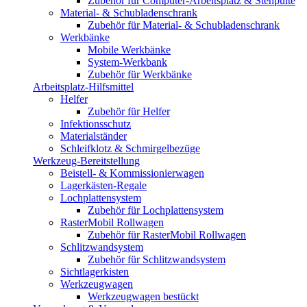
Zubehör für Computer-Arbeitsplatz & Stehpulte
Material- & Schubladenschrank
Zubehör für Material- & Schubladenschrank
Werkbänke
Mobile Werkbänke
System-Werkbank
Zubehör für Werkbänke
Arbeitsplatz-Hilfsmittel
Helfer
Zubehör für Helfer
Infektionsschutz
Materialständer
Schleifklotz & Schmirgelbezüge
Werkzeug-Bereitstellung
Beistell- & Kommissionierwagen
Lagerkästen-Regale
Lochplattensystem
Zubehör für Lochplattensystem
RasterMobil Rollwagen
Zubehör für RasterMobil Rollwagen
Schlitzwandsystem
Zubehör für Schlitzwandsystem
Sichtlagerkisten
Werkzeugwagen
Werkzeugwagen bestückt