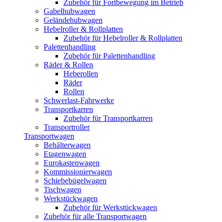
Zubehör für Fortbewegung im Betrieb
Gabelhubwagen
Geländehubwagen
Hebelroller & Rollplatten
Zubehör für Hebelroller & Rollplatten
Palettenhandling
Zubehör für Palettenhandling
Räder & Rollen
Heberollen
Räder
Rollen
Schwerlast-Fahrwerke
Transportkarren
Zubehör für Transportkarren
Transportroller
Transportwagen
Behälterwagen
Etagenwagen
Eurokastenwagen
Kommissionierwagen
Schiebebügelwagen
Tischwagen
Werkstückwagen
Zubehör für Werkstückwagen
Zubehör für alle Transportwagen