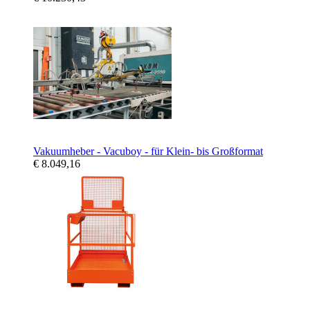
Vakuumheber - Vacuboy - für Klein- bis Großformat
€ 8.049,16