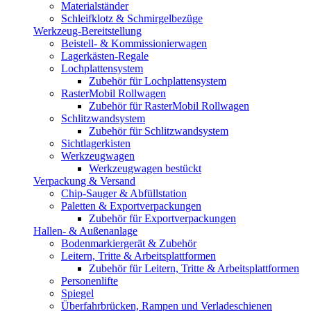
Materialständer
Schleifklotz & Schmirgelbezüge
Werkzeug-Bereitstellung
Beistell- & Kommissionierwagen
Lagerkästen-Regale
Lochplattensystem
Zubehör für Lochplattensystem
RasterMobil Rollwagen
Zubehör für RasterMobil Rollwagen
Schlitzwandsystem
Zubehör für Schlitzwandsystem
Sichtlagerkisten
Werkzeugwagen
Werkzeugwagen bestückt
Verpackung & Versand
Chip-Sauger & Abfüllstation
Paletten & Exportverpackungen
Zubehör für Exportverpackungen
Hallen- & Außenanlage
Bodenmarkiergerät & Zubehör
Leitern, Tritte & Arbeitsplattformen
Zubehör für Leitern, Tritte & Arbeitsplattformen
Personenlifte
Spiegel
Überfahrbrücken, Rampen und Verladeschienen