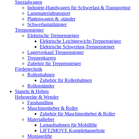
Spezialwagen
Industrie-Handwagen für Schwerlast & Transportgut
Langmaterialtransport
Plattenwagen & -ständer
Schwerlastanhänger
Treppensteiger
Elektrische Treppensteiger
Elektrische Leichtgewicht-Treppensteiger
Elektrische Schwerlast-Treppensteiger
Lagerverkauf Treppensteiger
Treppenkarren
Zubehör für Treppensteiger
Fördertechnik
Rollenbahnen
Zubehör für Rollenbahnen
Rollenständer
Stapeln & Heben
Hebegeräte & Wender
Fasshandling
Maschinenheber & Roller
Zubehör für Maschinenheber & Roller
Materialheber
Lastaufnahmen für Mobillifte
LIFT2MOVE Komplettangebote
Montagelifte