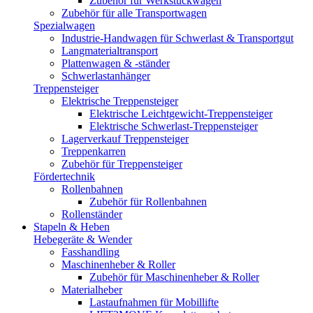
Zubehör für Werkstückwagen
Zubehör für alle Transportwagen
Spezialwagen
Industrie-Handwagen für Schwerlast & Transportgut
Langmaterialtransport
Plattenwagen & -ständer
Schwerlastanhänger
Treppensteiger
Elektrische Treppensteiger
Elektrische Leichtgewicht-Treppensteiger
Elektrische Schwerlast-Treppensteiger
Lagerverkauf Treppensteiger
Treppenkarren
Zubehör für Treppensteiger
Fördertechnik
Rollenbahnen
Zubehör für Rollenbahnen
Rollenständer
Stapeln & Heben
Hebegeräte & Wender
Fasshandling
Maschinenheber & Roller
Zubehör für Maschinenheber & Roller
Materialheber
Lastaufnahmen für Mobillifte