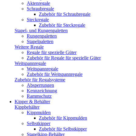
Aktenregale
Schraubregale
Zubehör für Schraubregale
Steckregale
Zubehör für Steckregale
Stapel- und Rungenpaletten
Rungenpaletten
Stapelpaletten
Weitere Regale
Regale für spezielle Güter
Zubehör für Regale für spezielle Güter
Weitspannregale
Weitspannregale
Zubehör für Weitspannregale
Zubehör für Regalsysteme
Absperrungen
Kennzeichnung
Rammschutz
Kipper & Behälter
Kippbehälter
Kippmulden
Zubehör für Kippmulden
Selbstkipper
Zubehör für Selbstkipper
Stapelkipp-Behälter