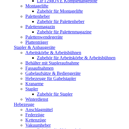
LIFT2MOVE Komplettangebote
Montagelifte
Zubehör für Montagelifte
Palettenheber
Zubehör für Palettenheber
Palettenmagazin
Zubehör für Palettenmagazine
Palettenwendegeräte
Plattenträger
Stapler & Anbaugeräte
Arbeitskörbe & Arbeitsbühnen
Zubehör für Arbeitskörbe & Arbeitsbühnen
Behälter mit Stapleraufnahme
Fassaufnahmen
Gabelaufsätze & Bediengeräte
Hebezeuge für Gabelstapler
Kranarme
Stapler
Zubehör für Stapler
Winterdienst
Hebezeuge
Anschlagmittel
Federzüge
Kettenzüge
Vakuumheber