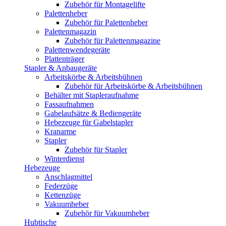
Zubehör für Montagelifte
Palettenheber
Zubehör für Palettenheber
Palettenmagazin
Zubehör für Palettenmagazine
Palettenwendegeräte
Plattenträger
Stapler & Anbaugeräte
Arbeitskörbe & Arbeitsbühnen
Zubehör für Arbeitskörbe & Arbeitsbühnen
Behälter mit Stapleraufnahme
Fassaufnahmen
Gabelaufsätze & Bediengeräte
Hebezeuge für Gabelstapler
Kranarme
Stapler
Zubehör für Stapler
Winterdienst
Hebezeuge
Anschlagmittel
Federzüge
Kettenzüge
Vakuumheber
Zubehör für Vakuumheber
Hubtische