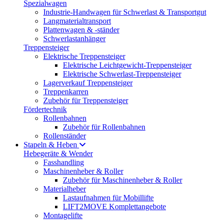
Spezialwagen
Industrie-Handwagen für Schwerlast & Transportgut
Langmaterialtransport
Plattenwagen & -ständer
Schwerlastanhänger
Treppensteiger
Elektrische Treppensteiger
Elektrische Leichtgewicht-Treppensteiger
Elektrische Schwerlast-Treppensteiger
Lagerverkauf Treppensteiger
Treppenkarren
Zubehör für Treppensteiger
Fördertechnik
Rollenbahnen
Zubehör für Rollenbahnen
Rollenständer
Stapeln & Heben
Hebegeräte & Wender
Fasshandling
Maschinenheber & Roller
Zubehör für Maschinenheber & Roller
Materialheber
Lastaufnahmen für Mobillifte
LIFT2MOVE Komplettangebote
Montagelifte