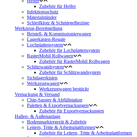
Helfer
Zubehör für Helfer
Infektionsschutz
Materialständer
Schleifklotz & Schmirgelbezüge
Werkzeug-Bereitstellung
Beistell- & Kommissionierwagen
Lagerkästen-Regale
Lochplattensystem
Zubehör für Lochplattensystem
RasterMobil Rollwagen
Zubehör für RasterMobil Rollwagen
Schlitzwandsystem
Zubehör für Schlitzwandsystem
Sichtlagerkisten
Werkzeugwagen
Werkzeugwagen bestückt
Verpackung & Versand
Chip-Sauger & Abfüllstation
Paletten & Exportverpackungen
Zubehör für Exportverpackungen
Hallen- & Außenanlage
Bodenmarkiergerät & Zubehör
Leitern, Tritte & Arbeitsplattformen
Zubehör für Leitern, Tritte & Arbeitsplattformen