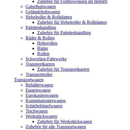
Zubehör für Fortbewegung im Betrieb
Gabelhubwagen
Geländehubwagen
Hebelroller & Rollplatten
Zubehör für Hebelroller & Rollplatten
Palettenhandling
Zubehör für Palettenhandling
Räder & Rollen
Heberollen
Räder
Rollen
Schwerlast-Fahrwerke
Transportkarren
Zubehör für Transportkarren
Transportroller
Transportwagen
Behälterwagen
Etagenwagen
Eurokastenwagen
Kommissionierwagen
Schiebebügelwagen
Tischwagen
Werkstückwagen
Zubehör für Werkstückwagen
Zubehör für alle Transportwagen