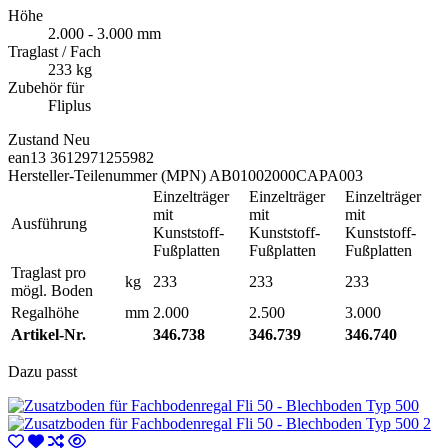
Höhe
2.000 - 3.000 mm
Traglast / Fach
233 kg
Zubehör für
Fliplus
Zustand
Neu
ean13
3612971255982
Hersteller-Teilenummer (MPN)
AB01002000CAPA003
Einzelträger
Einzelträger
Einzelträger
mit
mit
mit
Ausführung
Kunststoff-
Kunststoff-
Kunststoff-
Fußplatten
Fußplatten
Fußplatten
Traglast pro
kg
233
233
233
mögl. Boden
Regalhöhe
mm
2.000
2.500
3.000
Artikel-Nr.
346.738
346.739
346.740
Dazu passt