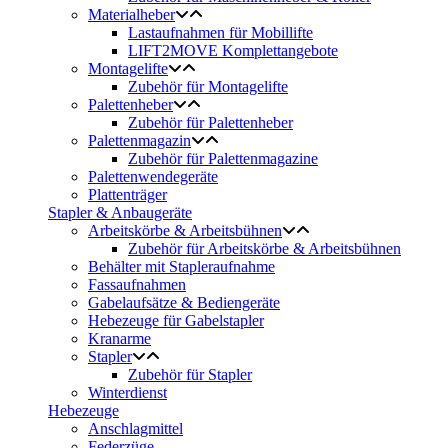
Materialheber
Lastaufnahmen für Mobillifte
LIFT2MOVE Komplettangebote
Montagelifte
Zubehör für Montagelifte
Palettenheber
Zubehör für Palettenheber
Palettenmagazin
Zubehör für Palettenmagazine
Palettenwendegeräte
Plattenträger
Stapler & Anbaugeräte
Arbeitskörbe & Arbeitsbühnen
Zubehör für Arbeitskörbe & Arbeitsbühnen
Behälter mit Stapleraufnahme
Fassaufnahmen
Gabelaufsätze & Bediengeräte
Hebezeuge für Gabelstapler
Kranarme
Stapler
Zubehör für Stapler
Winterdienst
Hebezeuge
Anschlagmittel
Federzüge