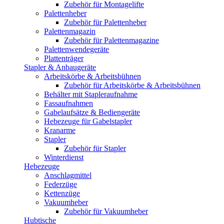
Zubehör für Montagelifte
Palettenheber
Zubehör für Palettenheber
Palettenmagazin
Zubehör für Palettenmagazine
Palettenwendegeräte
Plattenträger
Stapler & Anbaugeräte
Arbeitskörbe & Arbeitsbühnen
Zubehör für Arbeitskörbe & Arbeitsbühnen
Behälter mit Stapleraufnahme
Fassaufnahmen
Gabelaufsätze & Bediengeräte
Hebezeuge für Gabelstapler
Kranarme
Stapler
Zubehör für Stapler
Winterdienst
Hebezeuge
Anschlagmittel
Federzüge
Kettenzüge
Vakuumheber
Zubehör für Vakuumheber
Hubtische