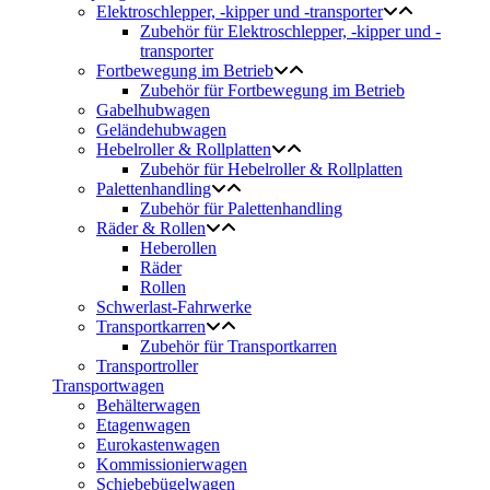
Elektroschlepper, -kipper und -transporter
Zubehör für Elektroschlepper, -kipper und -
transporter
Fortbewegung im Betrieb
Zubehör für Fortbewegung im Betrieb
Gabelhubwagen
Geländehubwagen
Hebelroller & Rollplatten
Zubehör für Hebelroller & Rollplatten
Palettenhandling
Zubehör für Palettenhandling
Räder & Rollen
Heberollen
Räder
Rollen
Schwerlast-Fahrwerke
Transportkarren
Zubehör für Transportkarren
Transportroller
Transportwagen
Behälterwagen
Etagenwagen
Eurokastenwagen
Kommissionierwagen
Schiebebügelwagen