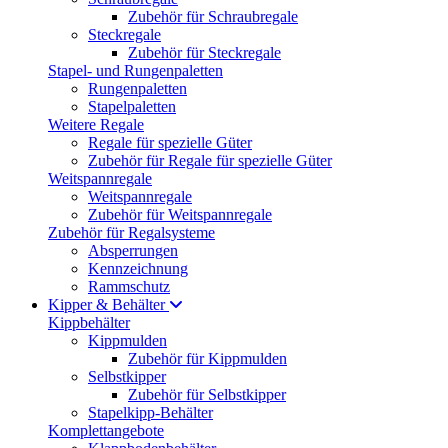
Zubehör für Schraubregale
Steckregale
Zubehör für Steckregale
Stapel- und Rungenpaletten
Rungenpaletten
Stapelpaletten
Weitere Regale
Regale für spezielle Güter
Zubehör für Regale für spezielle Güter
Weitspannregale
Weitspannregale
Zubehör für Weitspannregale
Zubehör für Regalsysteme
Absperrungen
Kennzeichnung
Rammschutz
Kipper & Behälter
Kippbehälter
Kippmulden
Zubehör für Kippmulden
Selbstkipper
Zubehör für Selbstkipper
Stapelkipp-Behälter
Komplettangebote