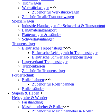
Tischwagen
Werkstückwagen
Zubehör für Werkstückwagen
Zubehör für alle Transportwagen
Spezialwagen
Industrie-Handwagen für Schwerlast & Transportgut
Langmaterialtransport
Plattenwagen & -ständer
Schwerlastanhänger
Treppensteiger
Elektrische Treppensteiger
Elektrische Leichtgewicht-Treppensteiger
Elektrische Schwerlast-Treppensteiger
Lagerverkauf Treppensteiger
Treppenkarren
Zubehör für Treppensteiger
Fördertechnik
Rollenbahnen
Zubehör für Rollenbahnen
Rollenständer
Stapeln & Heben
Hebegeräte & Wender
Fasshandling
Maschinenheber & Roller
Zubehör für Maschinenheber & Roller