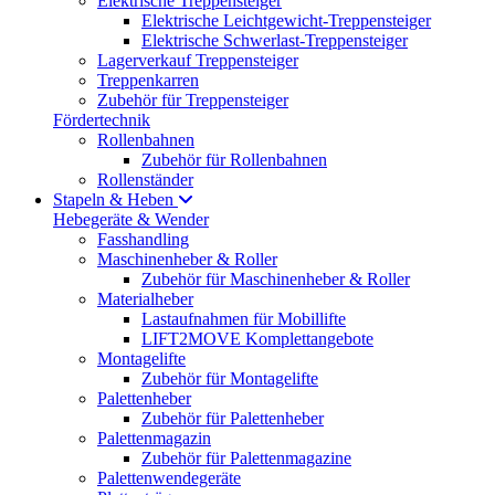
Elektrische Treppensteiger
Elektrische Leichtgewicht-Treppensteiger
Elektrische Schwerlast-Treppensteiger
Lagerverkauf Treppensteiger
Treppenkarren
Zubehör für Treppensteiger
Fördertechnik
Rollenbahnen
Zubehör für Rollenbahnen
Rollenständer
Stapeln & Heben
Hebegeräte & Wender
Fasshandling
Maschinenheber & Roller
Zubehör für Maschinenheber & Roller
Materialheber
Lastaufnahmen für Mobillifte
LIFT2MOVE Komplettangebote
Montagelifte
Zubehör für Montagelifte
Palettenheber
Zubehör für Palettenheber
Palettenmagazin
Zubehör für Palettenmagazine
Palettenwendegeräte