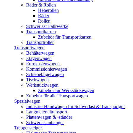
Räder & Rollen
Heberollen
Räder
Rollen
Schwerlast-Fahrwerke
Transportkarren
Zubehör für Transportkarren
Transportroller
Transportwagen
Behälterwagen
Etagenwagen
Eurokastenwagen
Kommissionierwagen
Schiebebügelwagen
Tischwagen
Werkstückwagen
Zubehör für Werkstückwagen
Zubehör für alle Transportwagen
Spezialwagen
Industrie-Handwagen für Schwerlast & Transportgut
Langmaterialtransport
Plattenwagen & -ständer
Schwerlastanhänger
Treppensteiger