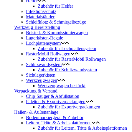
Helfer
Zubehör für Helfer
Infektionsschutz
Materialständer
Schleifklotz & Schmirgelbezüge
Werkzeug-Bereitstellung
Beistell- & Kommissionierwagen
Lagerkästen-Regale
Lochplattensystem
Zubehör für Lochplattensystem
RasterMobil Rollwagen
Zubehör für RasterMobil Rollwagen
Schlitzwandsystem
Zubehör für Schlitzwandsystem
Sichtlagerkisten
Werkzeugwagen
Werkzeugwagen bestückt
Verpackung & Versand
Chip-Sauger & Abfüllstation
Paletten & Exportverpackungen
Zubehör für Exportverpackungen
Hallen- & Außenanlage
Bodenmarkiergerät & Zubehör
Leitern, Tritte & Arbeitsplattformen
Zubehör für Leitern, Tritte & Arbeitsplattformen