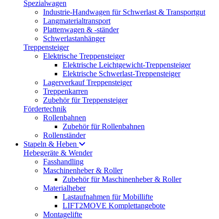
Spezialwagen
Industrie-Handwagen für Schwerlast & Transportgut
Langmaterialtransport
Plattenwagen & -ständer
Schwerlastanhänger
Treppensteiger
Elektrische Treppensteiger
Elektrische Leichtgewicht-Treppensteiger
Elektrische Schwerlast-Treppensteiger
Lagerverkauf Treppensteiger
Treppenkarren
Zubehör für Treppensteiger
Fördertechnik
Rollenbahnen
Zubehör für Rollenbahnen
Rollenständer
Stapeln & Heben
Hebegeräte & Wender
Fasshandling
Maschinenheber & Roller
Zubehör für Maschinenheber & Roller
Materialheber
Lastaufnahmen für Mobillifte
LIFT2MOVE Komplettangebote
Montagelifte