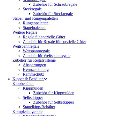
Zubehör für Schraubregale
Steckregale
Zubehör für Steckregale
Stapel- und Rungenpaletten
Rungenpaletten
Stapelpaletten
Weitere Regale
Regale für spezielle Güter
Zubehör für Regale für spezielle Güter
Weitspannregale
Weitspannregale
Zubehör für Weitspannregale
Zubehör für Regalsysteme
Absperrungen
Kennzeichnung
Rammschutz
Kipper & Behälter
Kippbehälter
Kippmulden
Zubehör für Kippmulden
Selbstkipper
Zubehör für Selbstkipper
Stapelkipp-Behälter
Komplettangebote