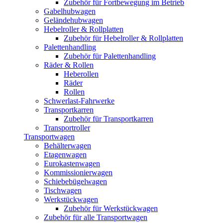
Zubehör für Fortbewegung im Betrieb
Gabelhubwagen
Geländehubwagen
Hebelroller & Rollplatten
Zubehör für Hebelroller & Rollplatten
Palettenhandling
Zubehör für Palettenhandling
Räder & Rollen
Heberollen
Räder
Rollen
Schwerlast-Fahrwerke
Transportkarren
Zubehör für Transportkarren
Transportroller
Transportwagen
Behälterwagen
Etagenwagen
Eurokastenwagen
Kommissionierwagen
Schiebebügelwagen
Tischwagen
Werkstückwagen
Zubehör für Werkstückwagen
Zubehör für alle Transportwagen