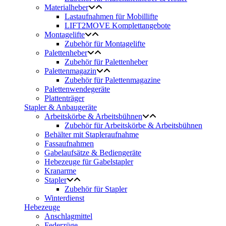
Materialheber
Lastaufnahmen für Mobillifte
LIFT2MOVE Komplettangebote
Montagelifte
Zubehör für Montagelifte
Palettenheber
Zubehör für Palettenheber
Palettenmagazin
Zubehör für Palettenmagazine
Palettenwendegeräte
Plattenträger
Stapler & Anbaugeräte
Arbeitskörbe & Arbeitsbühnen
Zubehör für Arbeitskörbe & Arbeitsbühnen
Behälter mit Stapleraufnahme
Fassaufnahmen
Gabelaufsätze & Bediengeräte
Hebezeuge für Gabelstapler
Kranarme
Stapler
Zubehör für Stapler
Winterdienst
Hebezeuge
Anschlagmittel
Federzüge