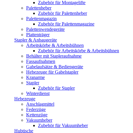
Zubehör für Montagelifte
Palettenheber
Zubehör für Palettenheber
Palettenmagazin
Zubehör für Palettenmagazine
Palettenwendegeräte
Plattenträger
Stapler & Anbaugeräte
Arbeitskörbe & Arbeitsbühnen
Zubehör für Arbeitskörbe & Arbeitsbühnen
Behälter mit Stapleraufnahme
Fassaufnahmen
Gabelaufsätze & Bediengeräte
Hebezeuge für Gabelstapler
Kranarme
Stapler
Zubehör für Stapler
Winterdienst
Hebezeuge
Anschlagmittel
Federzüge
Kettenzüge
Vakuumheber
Zubehör für Vakuumheber
Hubtische