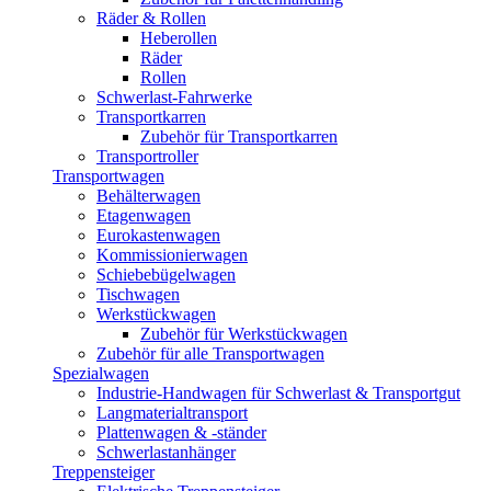
Räder & Rollen
Heberollen
Räder
Rollen
Schwerlast-Fahrwerke
Transportkarren
Zubehör für Transportkarren
Transportroller
Transportwagen
Behälterwagen
Etagenwagen
Eurokastenwagen
Kommissionierwagen
Schiebebügelwagen
Tischwagen
Werkstückwagen
Zubehör für Werkstückwagen
Zubehör für alle Transportwagen
Spezialwagen
Industrie-Handwagen für Schwerlast & Transportgut
Langmaterialtransport
Plattenwagen & -ständer
Schwerlastanhänger
Treppensteiger