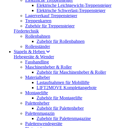
Elektrische Treppensteiger
Elektrische Leichtgewicht-Treppensteiger
Elektrische Schwerlast-Treppensteiger
Lagerverkauf Treppensteiger
Treppenkarren
Zubehör für Treppensteiger
Fördertechnik
Rollenbahnen
Zubehör für Rollenbahnen
Rollenständer
Stapeln & Heben
Hebegeräte & Wender
Fasshandling
Maschinenheber & Roller
Zubehör für Maschinenheber & Roller
Materialheber
Lastaufnahmen für Mobillifte
LIFT2MOVE Komplettangebote
Montagelifte
Zubehör für Montagelifte
Palettenheber
Zubehör für Palettenheber
Palettenmagazin
Zubehör für Palettenmagazine
Palettenwendegeräte