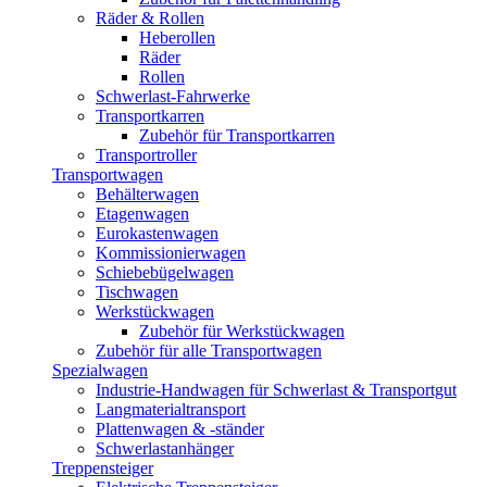
Räder & Rollen
Heberollen
Räder
Rollen
Schwerlast-Fahrwerke
Transportkarren
Zubehör für Transportkarren
Transportroller
Transportwagen
Behälterwagen
Etagenwagen
Eurokastenwagen
Kommissionierwagen
Schiebebügelwagen
Tischwagen
Werkstückwagen
Zubehör für Werkstückwagen
Zubehör für alle Transportwagen
Spezialwagen
Industrie-Handwagen für Schwerlast & Transportgut
Langmaterialtransport
Plattenwagen & -ständer
Schwerlastanhänger
Treppensteiger