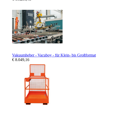
Vakuumheber - Vacuboy - für Klein- bis Großformat
€ 8.049,16