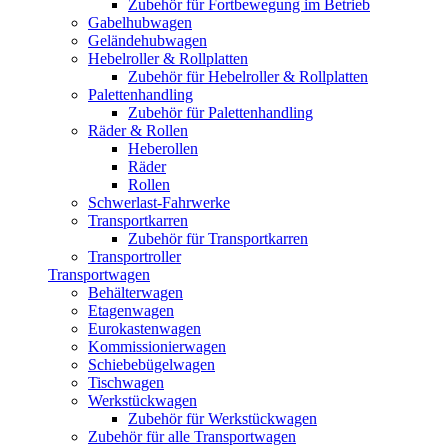
Zubehör für Fortbewegung im Betrieb
Gabelhubwagen
Geländehubwagen
Hebelroller & Rollplatten
Zubehör für Hebelroller & Rollplatten
Palettenhandling
Zubehör für Palettenhandling
Räder & Rollen
Heberollen
Räder
Rollen
Schwerlast-Fahrwerke
Transportkarren
Zubehör für Transportkarren
Transportroller
Transportwagen
Behälterwagen
Etagenwagen
Eurokastenwagen
Kommissionierwagen
Schiebebügelwagen
Tischwagen
Werkstückwagen
Zubehör für Werkstückwagen
Zubehör für alle Transportwagen