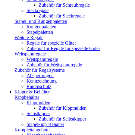
Zubehör für Schraubregale
Steckregale
Zubehör für Steckregale
Stapel- und Rungenpaletten
Rungenpaletten
Stapelpaletten
Weitere Regale
Regale für spezielle Güter
Zubehör für Regale für spezielle Güter
Weitspannregale
Weitspannregale
Zubehör für Weitspannregale
Zubehör für Regalsysteme
Absperrungen
Kennzeichnung
Rammschutz
Kipper & Behälter
Kippbehälter
Kippmulden
Zubehör für Kippmulden
Selbstkipper
Zubehör für Selbstkipper
Stapelkipp-Behälter
Komplettangebote