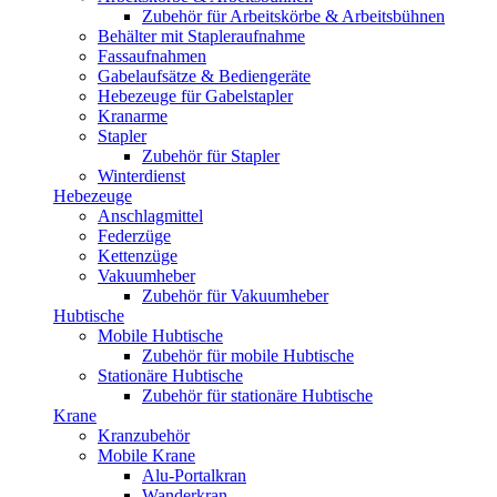
Zubehör für Arbeitskörbe & Arbeitsbühnen
Behälter mit Stapleraufnahme
Fassaufnahmen
Gabelaufsätze & Bediengeräte
Hebezeuge für Gabelstapler
Kranarme
Stapler
Zubehör für Stapler
Winterdienst
Hebezeuge
Anschlagmittel
Federzüge
Kettenzüge
Vakuumheber
Zubehör für Vakuumheber
Hubtische
Mobile Hubtische
Zubehör für mobile Hubtische
Stationäre Hubtische
Zubehör für stationäre Hubtische
Krane
Kranzubehör
Mobile Krane
Alu-Portalkran
Wanderkran