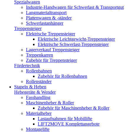
Spezialwagen
Industrie-Handwagen für Schwerlast & Transportgut
Langmaterialtransport
Plattenwagen & -ständer
Schwerlastanhänger
Treppensteiger
Elektrische Treppensteiger
Elektrische Leichtgewicht-Treppensteiger
Elektrische Schwerlast-Treppensteiger
Lagerverkauf Treppensteiger
Treppenkarren
Zubehör für Treppensteiger
Fördertechnik
Rollenbahnen
Zubehör für Rollenbahnen
Rollenständer
Stapeln & Heben
Hebegeräte & Wender
Fasshandling
Maschinenheber & Roller
Zubehör für Maschinenheber & Roller
Materialheber
Lastaufnahmen für Mobillifte
LIFT2MOVE Komplettangebote
Montagelifte