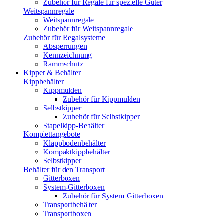
Zubehör für Regale für spezielle Güter
Weitspannregale
Weitspannregale
Zubehör für Weitspannregale
Zubehör für Regalsysteme
Absperrungen
Kennzeichnung
Rammschutz
Kipper & Behälter
Kippbehälter
Kippmulden
Zubehör für Kippmulden
Selbstkipper
Zubehör für Selbstkipper
Stapelkipp-Behälter
Komplettangebote
Klappbodenbehälter
Kompaktkippbehälter
Selbstkipper
Behälter für den Transport
Gitterboxen
System-Gitterboxen
Zubehör für System-Gitterboxen
Transportbehälter
Transportboxen