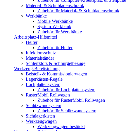
Zubehör für Computer-Arbeitsplatz & Stehpulte
Material- & Schubladenschrank
Zubehör für Material- & Schubladenschrank
Werkbänke
Mobile Werkbänke
System-Werkbank
Zubehör für Werkbänke
Arbeitsplatz-Hilfsmittel
Helfer
Zubehör für Helfer
Infektionsschutz
Materialständer
Schleifklotz & Schmirgelbezüge
Werkzeug-Bereitstellung
Beistell- & Kommissionierwagen
Lagerkästen-Regale
Lochplattensystem
Zubehör für Lochplattensystem
RasterMobil Rollwagen
Zubehör für RasterMobil Rollwagen
Schlitzwandsystem
Zubehör für Schlitzwandsystem
Sichtlagerkisten
Werkzeugwagen
Werkzeugwagen bestückt