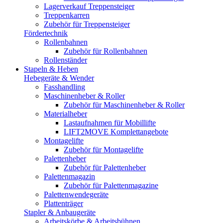
Lagerverkauf Treppensteiger
Treppenkarren
Zubehör für Treppensteiger
Fördertechnik
Rollenbahnen
Zubehör für Rollenbahnen
Rollenständer
Stapeln & Heben
Hebegeräte & Wender
Fasshandling
Maschinenheber & Roller
Zubehör für Maschinenheber & Roller
Materialheber
Lastaufnahmen für Mobillifte
LIFT2MOVE Komplettangebote
Montagelifte
Zubehör für Montagelifte
Palettenheber
Zubehör für Palettenheber
Palettenmagazin
Zubehör für Palettenmagazine
Palettenwendegeräte
Plattenträger
Stapler & Anbaugeräte
Arbeitskörbe & Arbeitsbühnen