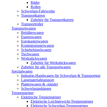
Räder
Rollen
Schwerlast-Fahrwerke
Transportkarren
Zubehör für Transportkarren
Transportroller
Transportwagen
Behälterwagen
Etagenwagen
Eurokastenwagen
Kommissionierwagen
Schiebebügelwagen
Tischwagen
Werkstückwagen
Zubehör für Werkstückwagen
Zubehör für alle Transportwagen
Spezialwagen
Industrie-Handwagen für Schwerlast & Transportgut
Langmaterialtransport
Plattenwagen & -ständer
Schwerlastanhänger
Treppensteiger
Elektrische Treppensteiger
Elektrische Leichtgewicht-Treppensteiger
Elektrische Schwerlast-Treppensteiger