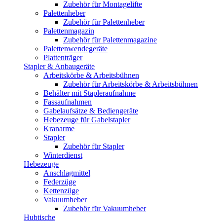
Zubehör für Montagelifte
Palettenheber
Zubehör für Palettenheber
Palettenmagazin
Zubehör für Palettenmagazine
Palettenwendegeräte
Plattenträger
Stapler & Anbaugeräte
Arbeitskörbe & Arbeitsbühnen
Zubehör für Arbeitskörbe & Arbeitsbühnen
Behälter mit Stapleraufnahme
Fassaufnahmen
Gabelaufsätze & Bediengeräte
Hebezeuge für Gabelstapler
Kranarme
Stapler
Zubehör für Stapler
Winterdienst
Hebezeuge
Anschlagmittel
Federzüge
Kettenzüge
Vakuumheber
Zubehör für Vakuumheber
Hubtische