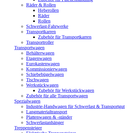
Räder & Rollen
Heberollen
Räder
Rollen
Schwerlast-Fahrwerke
Transportkarren
Zubehör für Transportkarren
Transportroller
Transportwagen
Behälterwagen
Etagenwagen
Eurokastenwagen
Kommissionierwagen
Schiebebügelwagen
Tischwagen
Werkstückwagen
Zubehör für Werkstückwagen
Zubehör für alle Transportwagen
Spezialwagen
Industrie-Handwagen für Schwerlast & Transportgut
Langmaterialtransport
Plattenwagen & -ständer
Schwerlastanhänger
Treppensteiger