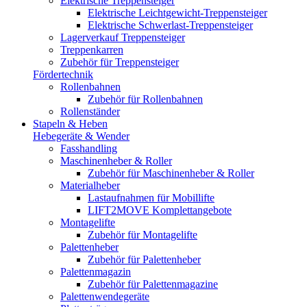
Elektrische Treppensteiger
Elektrische Leichtgewicht-Treppensteiger
Elektrische Schwerlast-Treppensteiger
Lagerverkauf Treppensteiger
Treppenkarren
Zubehör für Treppensteiger
Fördertechnik
Rollenbahnen
Zubehör für Rollenbahnen
Rollenständer
Stapeln & Heben
Hebegeräte & Wender
Fasshandling
Maschinenheber & Roller
Zubehör für Maschinenheber & Roller
Materialheber
Lastaufnahmen für Mobillifte
LIFT2MOVE Komplettangebote
Montagelifte
Zubehör für Montagelifte
Palettenheber
Zubehör für Palettenheber
Palettenmagazin
Zubehör für Palettenmagazine
Palettenwendegeräte