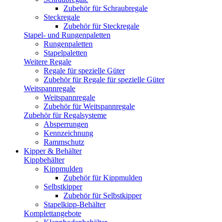
Zubehör für Schraubregale
Steckregale
Zubehör für Steckregale
Stapel- und Rungenpaletten
Rungenpaletten
Stapelpaletten
Weitere Regale
Regale für spezielle Güter
Zubehör für Regale für spezielle Güter
Weitspannregale
Weitspannregale
Zubehör für Weitspannregale
Zubehör für Regalsysteme
Absperrungen
Kennzeichnung
Rammschutz
Kipper & Behälter
Kippbehälter
Kippmulden
Zubehör für Kippmulden
Selbstkipper
Zubehör für Selbstkipper
Stapelkipp-Behälter
Komplettangebote