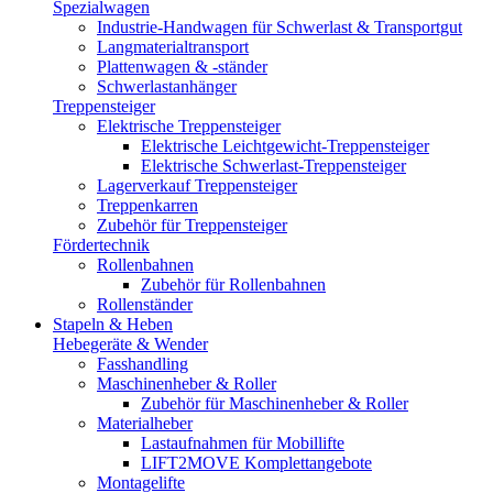
Spezialwagen
Industrie-Handwagen für Schwerlast & Transportgut
Langmaterialtransport
Plattenwagen & -ständer
Schwerlastanhänger
Treppensteiger
Elektrische Treppensteiger
Elektrische Leichtgewicht-Treppensteiger
Elektrische Schwerlast-Treppensteiger
Lagerverkauf Treppensteiger
Treppenkarren
Zubehör für Treppensteiger
Fördertechnik
Rollenbahnen
Zubehör für Rollenbahnen
Rollenständer
Stapeln & Heben
Hebegeräte & Wender
Fasshandling
Maschinenheber & Roller
Zubehör für Maschinenheber & Roller
Materialheber
Lastaufnahmen für Mobillifte
LIFT2MOVE Komplettangebote
Montagelifte