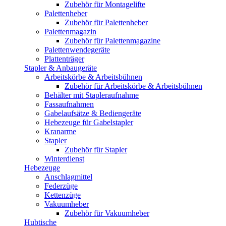
Zubehör für Montagelifte
Palettenheber
Zubehör für Palettenheber
Palettenmagazin
Zubehör für Palettenmagazine
Palettenwendegeräte
Plattenträger
Stapler & Anbaugeräte
Arbeitskörbe & Arbeitsbühnen
Zubehör für Arbeitskörbe & Arbeitsbühnen
Behälter mit Stapleraufnahme
Fassaufnahmen
Gabelaufsätze & Bediengeräte
Hebezeuge für Gabelstapler
Kranarme
Stapler
Zubehör für Stapler
Winterdienst
Hebezeuge
Anschlagmittel
Federzüge
Kettenzüge
Vakuumheber
Zubehör für Vakuumheber
Hubtische