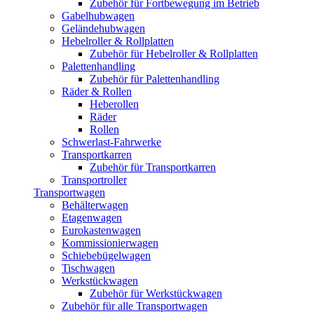
Zubehör für Fortbewegung im Betrieb
Gabelhubwagen
Geländehubwagen
Hebelroller & Rollplatten
Zubehör für Hebelroller & Rollplatten
Palettenhandling
Zubehör für Palettenhandling
Räder & Rollen
Heberollen
Räder
Rollen
Schwerlast-Fahrwerke
Transportkarren
Zubehör für Transportkarren
Transportroller
Transportwagen
Behälterwagen
Etagenwagen
Eurokastenwagen
Kommissionierwagen
Schiebebügelwagen
Tischwagen
Werkstückwagen
Zubehör für Werkstückwagen
Zubehör für alle Transportwagen