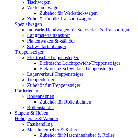
Tischwagen
Werkstückwagen
Zubehör für Werkstückwagen
Zubehör für alle Transportwagen
Spezialwagen
Industrie-Handwagen für Schwerlast & Transportgut
Langmaterialtransport
Plattenwagen & -ständer
Schwerlastanhänger
Treppensteiger
Elektrische Treppensteiger
Elektrische Leichtgewicht-Treppensteiger
Elektrische Schwerlast-Treppensteiger
Lagerverkauf Treppensteiger
Treppenkarren
Zubehör für Treppensteiger
Fördertechnik
Rollenbahnen
Zubehör für Rollenbahnen
Rollenständer
Stapeln & Heben
Hebegeräte & Wender
Fasshandling
Maschinenheber & Roller
Zubehör für Maschinenheber & Roller