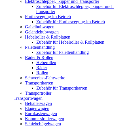
Elektroschlepper, -kipper und -transporter
Zubehör für Elektroschlepper, -kipper und -
transporter
Fortbewegung im Betrieb
Zubehör für Fortbewegung im Betrieb
Gabelhubwagen
Geländehubwagen
Hebelroller & Rollplatten
Zubehör für Hebelroller & Rollplatten
Palettenhandling
Zubehör für Palettenhandling
Räder & Rollen
Heberollen
Räder
Rollen
Schwerlast-Fahrwerke
Transportkarren
Zubehör für Transportkarren
Transportroller
Transportwagen
Behälterwagen
Etagenwagen
Eurokastenwagen
Kommissionierwagen
Schiebebügelwagen