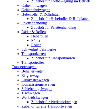
Zubehör für Fortbewegung im Betrieb
Gabelhubwagen
Geländehubwagen
Hebelroller & Rollplatten
Zubehör für Hebelroller & Rollplatten
Palettenhandling
Zubehör für Palettenhandling
Räder & Rollen
Heberollen
Räder
Rollen
Schwerlast-Fahrwerke
Transportkarren
Zubehör für Transportkarren
Transportroller
Transportwagen
Behälterwagen
Etagenwagen
Eurokastenwagen
Kommissionierwagen
Schiebebügelwagen
Tischwagen
Werkstückwagen
Zubehör für Werkstückwagen
Zubehör für alle Transportwagen