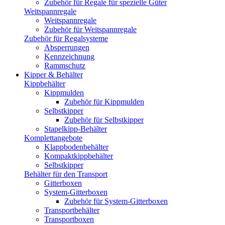
Zubehör für Regale für spezielle Güter
Weitspannregale
Weitspannregale
Zubehör für Weitspannregale
Zubehör für Regalsysteme
Absperrungen
Kennzeichnung
Rammschutz
Kipper & Behälter
Kippbehälter
Kippmulden
Zubehör für Kippmulden
Selbstkipper
Zubehör für Selbstkipper
Stapelkipp-Behälter
Komplettangebote
Klappbodenbehälter
Kompaktkippbehälter
Selbstkipper
Behälter für den Transport
Gitterboxen
System-Gitterboxen
Zubehör für System-Gitterboxen
Transportbehälter
Transportboxen