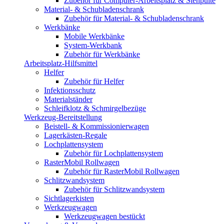
Zubehör für Computer-Arbeitsplatz & Stehpulte
Material- & Schubladenschrank
Zubehör für Material- & Schubladenschrank
Werkbänke
Mobile Werkbänke
System-Werkbank
Zubehör für Werkbänke
Arbeitsplatz-Hilfsmittel
Helfer
Zubehör für Helfer
Infektionsschutz
Materialständer
Schleifklotz & Schmirgelbezüge
Werkzeug-Bereitstellung
Beistell- & Kommissionierwagen
Lagerkästen-Regale
Lochplattensystem
Zubehör für Lochplattensystem
RasterMobil Rollwagen
Zubehör für RasterMobil Rollwagen
Schlitzwandsystem
Zubehör für Schlitzwandsystem
Sichtlagerkisten
Werkzeugwagen
Werkzeugwagen bestückt