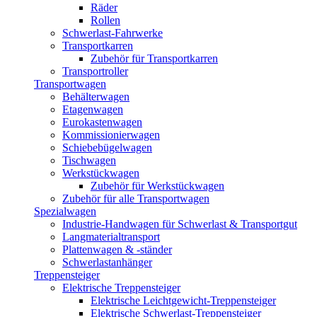
Räder
Rollen
Schwerlast-Fahrwerke
Transportkarren
Zubehör für Transportkarren
Transportroller
Transportwagen
Behälterwagen
Etagenwagen
Eurokastenwagen
Kommissionierwagen
Schiebebügelwagen
Tischwagen
Werkstückwagen
Zubehör für Werkstückwagen
Zubehör für alle Transportwagen
Spezialwagen
Industrie-Handwagen für Schwerlast & Transportgut
Langmaterialtransport
Plattenwagen & -ständer
Schwerlastanhänger
Treppensteiger
Elektrische Treppensteiger
Elektrische Leichtgewicht-Treppensteiger
Elektrische Schwerlast-Treppensteiger