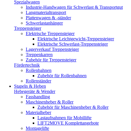
Spezialwagen
Industrie-Handwagen für Schwerlast & Transportgut
Langmaterialtransport
Plattenwagen & -ständer
Schwerlastanhänger
Treppensteiger
Elektrische Treppensteiger
Elektrische Leichtgewicht-Treppensteiger
Elektrische Schwerlast-Treppensteiger
Lagerverkauf Treppensteiger
Treppenkarren
Zubehör für Treppensteiger
Fördertechnik
Rollenbahnen
Zubehör für Rollenbahnen
Rollenständer
Stapeln & Heben
Hebegeräte & Wender
Fasshandling
Maschinenheber & Roller
Zubehör für Maschinenheber & Roller
Materialheber
Lastaufnahmen für Mobillifte
LIFT2MOVE Komplettangebote
Montagelifte