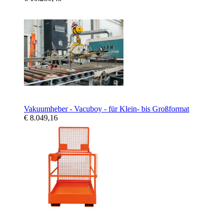
Vakuumheber - Vacuboy - für Klein- bis Großformat
€ 8.049,16