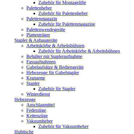
Zubehör für Montagelifte
Palettenheber
Zubehör für Palettenheber
Palettenmagazin
Zubehör für Palettenmagazine
Palettenwendegeräte
Plattenträger
Stapler & Anbaugeräte
Arbeitskörbe & Arbeitsbühnen
Zubehör für Arbeitskörbe & Arbeitsbühnen
Behälter mit Stapleraufnahme
Fassaufnahmen
Gabelaufsätze & Bediengeräte
Hebezeuge für Gabelstapler
Kranarme
Stapler
Zubehör für Stapler
Winterdienst
Hebezeuge
Anschlagmittel
Federzüge
Kettenzüge
Vakuumheber
Zubehör für Vakuumheber
Hubtische