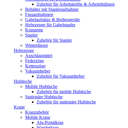
Zubehör für Arbeitskörbe & Arbeitsbühnen
Behälter mit Stapleraufnahme
Fassaufnahmen
Gabelaufsätze & Bediengeräte
Hebezeuge für Gabelstapler
Kranarme
Stapler
Zubehör für Stapler
Winterdienst
Hebezeuge
Anschlagmittel
Federzüge
Kettenzüge
Vakuumheber
Zubehör für Vakuumheber
Hubtische
Mobile Hubtische
Zubehör für mobile Hubtische
Stationäre Hubtische
Zubehör für stationäre Hubtische
Krane
Kranzubehör
Mobile Krane
Alu-Portalkran
Wanderkran