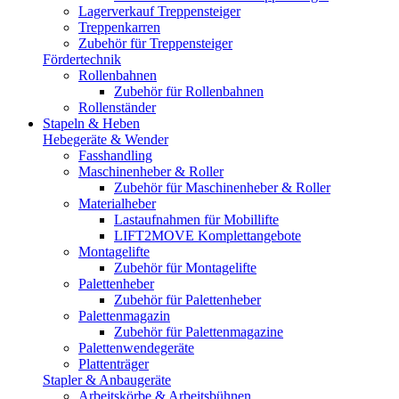
Lagerverkauf Treppensteiger
Treppenkarren
Zubehör für Treppensteiger
Fördertechnik
Rollenbahnen
Zubehör für Rollenbahnen
Rollenständer
Stapeln & Heben
Hebegeräte & Wender
Fasshandling
Maschinenheber & Roller
Zubehör für Maschinenheber & Roller
Materialheber
Lastaufnahmen für Mobillifte
LIFT2MOVE Komplettangebote
Montagelifte
Zubehör für Montagelifte
Palettenheber
Zubehör für Palettenheber
Palettenmagazin
Zubehör für Palettenmagazine
Palettenwendegeräte
Plattenträger
Stapler & Anbaugeräte
Arbeitskörbe & Arbeitsbühnen