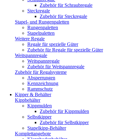
Zubehör für Schraubregale
Steckregale
Zubehör für Steckregale
Stapel- und Rungenpaletten
Rungenpaletten
Stapelpaletten
Weitere Regale
Regale für spezielle Güter
Zubehör für Regale für spezielle Güter
Weitspannregale
Weitspannregale
Zubehör für Weitspannregale
Zubehör für Regalsysteme
Absperrungen
Kennzeichnung
Rammschutz
Kipper & Behälter
Kippbehälter
Kippmulden
Zubehör für Kippmulden
Selbstkipper
Zubehör für Selbstkipper
Stapelkipp-Behälter
Komplettangebote