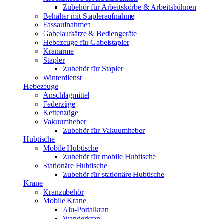
Zubehör für Arbeitskörbe & Arbeitsbühnen
Behälter mit Stapleraufnahme
Fassaufnahmen
Gabelaufsätze & Bediengeräte
Hebezeuge für Gabelstapler
Kranarme
Stapler
Zubehör für Stapler
Winterdienst
Hebezeuge
Anschlagmittel
Federzüge
Kettenzüge
Vakuumheber
Zubehör für Vakuumheber
Hubtische
Mobile Hubtische
Zubehör für mobile Hubtische
Stationäre Hubtische
Zubehör für stationäre Hubtische
Krane
Kranzubehör
Mobile Krane
Alu-Portalkran
Wanderkran