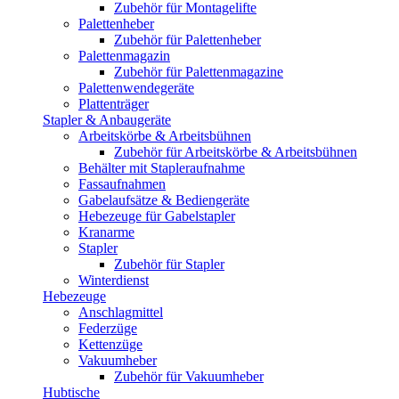
Zubehör für Montagelifte
Palettenheber
Zubehör für Palettenheber
Palettenmagazin
Zubehör für Palettenmagazine
Palettenwendegeräte
Plattenträger
Stapler & Anbaugeräte
Arbeitskörbe & Arbeitsbühnen
Zubehör für Arbeitskörbe & Arbeitsbühnen
Behälter mit Stapleraufnahme
Fassaufnahmen
Gabelaufsätze & Bediengeräte
Hebezeuge für Gabelstapler
Kranarme
Stapler
Zubehör für Stapler
Winterdienst
Hebezeuge
Anschlagmittel
Federzüge
Kettenzüge
Vakuumheber
Zubehör für Vakuumheber
Hubtische