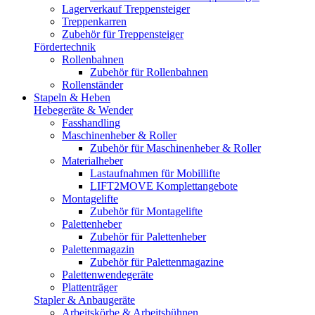
Lagerverkauf Treppensteiger
Treppenkarren
Zubehör für Treppensteiger
Fördertechnik
Rollenbahnen
Zubehör für Rollenbahnen
Rollenständer
Stapeln & Heben
Hebegeräte & Wender
Fasshandling
Maschinenheber & Roller
Zubehör für Maschinenheber & Roller
Materialheber
Lastaufnahmen für Mobillifte
LIFT2MOVE Komplettangebote
Montagelifte
Zubehör für Montagelifte
Palettenheber
Zubehör für Palettenheber
Palettenmagazin
Zubehör für Palettenmagazine
Palettenwendegeräte
Plattenträger
Stapler & Anbaugeräte
Arbeitskörbe & Arbeitsbühnen