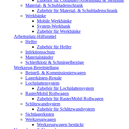
Zubehör für Computer-Arbeitsplatz & Stehpulte
Material- & Schubladenschrank
Zubehör für Material- & Schubladenschrank
Werkbänke
Mobile Werkbänke
System-Werkbank
Zubehör für Werkbänke
Arbeitsplatz-Hilfsmittel
Helfer
Zubehör für Helfer
Infektionsschutz
Materialständer
Schleifklotz & Schmirgelbezüge
Werkzeug-Bereitstellung
Beistell- & Kommissionierwagen
Lagerkästen-Regale
Lochplattensystem
Zubehör für Lochplattensystem
RasterMobil Rollwagen
Zubehör für RasterMobil Rollwagen
Schlitzwandsystem
Zubehör für Schlitzwandsystem
Sichtlagerkisten
Werkzeugwagen
Werkzeugwagen bestückt