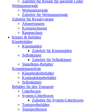
Zubehör für Regale für spezielle Güter
Weitspannregale
Weitspannregale
Zubehör für Weitspannregale
Zubehör für Regalsysteme
Absperrungen
Kennzeichnung
Rammschutz
Kipper & Behälter
Kippbehälter
Kippmulden
Zubehör für Kippmulden
Selbstkipper
Zubehör für Selbstkipper
Stapelkipp-Behälter
Komplettangebote
Klappbodenbehälter
Kompaktkippbehälter
Selbstkipper
Behälter für den Transport
Gitterboxen
System-Gitterboxen
Zubehör für System-Gitterboxen
Transportbehälter
Transportboxen