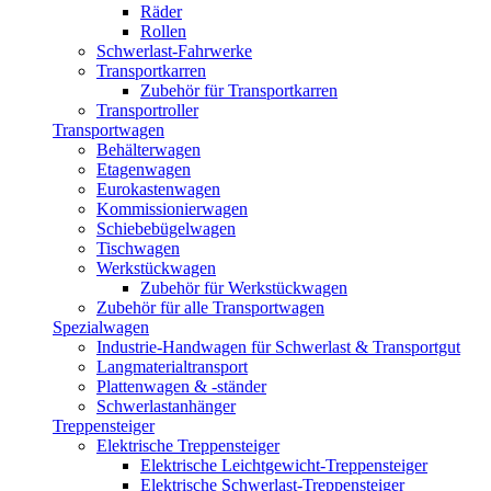
Räder
Rollen
Schwerlast-Fahrwerke
Transportkarren
Zubehör für Transportkarren
Transportroller
Transportwagen
Behälterwagen
Etagenwagen
Eurokastenwagen
Kommissionierwagen
Schiebebügelwagen
Tischwagen
Werkstückwagen
Zubehör für Werkstückwagen
Zubehör für alle Transportwagen
Spezialwagen
Industrie-Handwagen für Schwerlast & Transportgut
Langmaterialtransport
Plattenwagen & -ständer
Schwerlastanhänger
Treppensteiger
Elektrische Treppensteiger
Elektrische Leichtgewicht-Treppensteiger
Elektrische Schwerlast-Treppensteiger