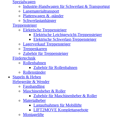
Spezialwagen
Industrie-Handwagen für Schwerlast & Transportgut
Langmaterialtransport
Plattenwagen & -ständer
Schwerlastanhänger
Treppensteiger
Elektrische Treppensteiger
Elektrische Leichtgewicht-Treppensteiger
Elektrische Schwerlast-Treppensteiger
Lagerverkauf Treppensteiger
Treppenkarren
Zubehör für Treppensteiger
Fördertechnik
Rollenbahnen
Zubehör für Rollenbahnen
Rollenständer
Stapeln & Heben
Hebegeräte & Wender
Fasshandling
Maschinenheber & Roller
Zubehör für Maschinenheber & Roller
Materialheber
Lastaufnahmen für Mobillifte
LIFT2MOVE Komplettangebote
Montagelifte