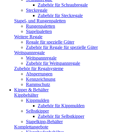
Zubehör für Schraubregale
Steckregale
Zubehör für Steckregale
Stapel- und Rungenpaletten
Rungenpaletten
Stapelpaletten
Weitere Regale
Regale für spezielle Güter
Zubehör für Regale für spezielle Güter
Weitspannregale
Weitspannregale
Zubehör für Weitspannregale
Zubehör für Regalsysteme
Absperrungen
Kennzeichnung
Rammschutz
Kipper & Behälter
Kippbehälter
Kippmulden
Zubehör für Kippmulden
Selbstkipper
Zubehör für Selbstkipper
Stapelkipp-Behälter
Komplettangebote