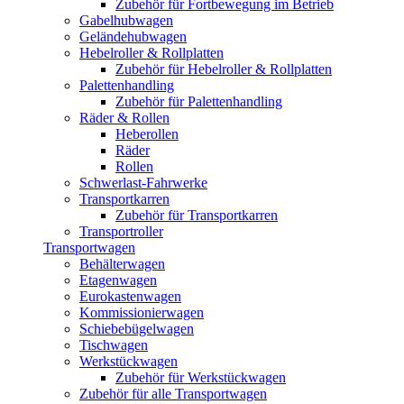
Zubehör für Fortbewegung im Betrieb
Gabelhubwagen
Geländehubwagen
Hebelroller & Rollplatten
Zubehör für Hebelroller & Rollplatten
Palettenhandling
Zubehör für Palettenhandling
Räder & Rollen
Heberollen
Räder
Rollen
Schwerlast-Fahrwerke
Transportkarren
Zubehör für Transportkarren
Transportroller
Transportwagen
Behälterwagen
Etagenwagen
Eurokastenwagen
Kommissionierwagen
Schiebebügelwagen
Tischwagen
Werkstückwagen
Zubehör für Werkstückwagen
Zubehör für alle Transportwagen