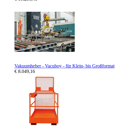
Vakuumheber - Vacuboy - für Klein- bis Großformat
€ 8.049,16