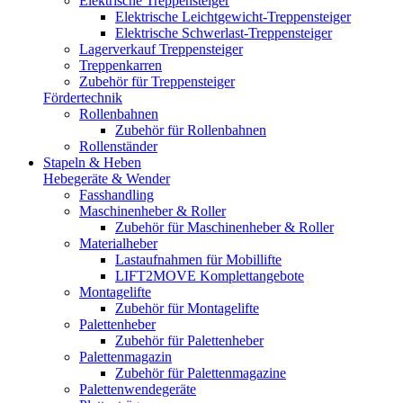
Elektrische Treppensteiger
Elektrische Leichtgewicht-Treppensteiger
Elektrische Schwerlast-Treppensteiger
Lagerverkauf Treppensteiger
Treppenkarren
Zubehör für Treppensteiger
Fördertechnik
Rollenbahnen
Zubehör für Rollenbahnen
Rollenständer
Stapeln & Heben
Hebegeräte & Wender
Fasshandling
Maschinenheber & Roller
Zubehör für Maschinenheber & Roller
Materialheber
Lastaufnahmen für Mobillifte
LIFT2MOVE Komplettangebote
Montagelifte
Zubehör für Montagelifte
Palettenheber
Zubehör für Palettenheber
Palettenmagazin
Zubehör für Palettenmagazine
Palettenwendegeräte