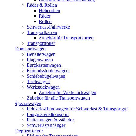
Räder & Rollen
Heberollen
Räder
Rollen
Schwerlast-Fahrwerke
Transportkarren
Zubehör für Transportkarren
Transportroller
Transportwagen
Behälterwagen
Etagenwagen
Eurokastenwagen
Kommissionierwagen
Schiebebügelwagen
Tischwagen
Werkstückwagen
Zubehör für Werkstückwagen
Zubehör für alle Transportwagen
Spezialwagen
Industrie-Handwagen für Schwerlast & Transportgut
Langmaterialtransport
Plattenwagen & -ständer
Schwerlastanhänger
Treppensteiger