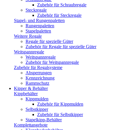
Zubehör für Schraubregale
Steckregale
Zubehör für Steckregale
Stapel- und Rungenpaletten
Rungenpaletten
Stapelpaletten
Weitere Regale
Regale für spezielle Güter
Zubehör für Regale für spezielle Güter
Weitspannregale
Weitspannregale
Zubehör für Weitspannregale
Zubehör für Regalsysteme
Absperrungen
Kennzeichnung
Rammschutz
Kipper & Behälter
Kippbehälter
Kippmulden
Zubehör für Kippmulden
Selbstkipper
Zubehör für Selbstkipper
Stapelkipp-Behälter
Komplettangebote