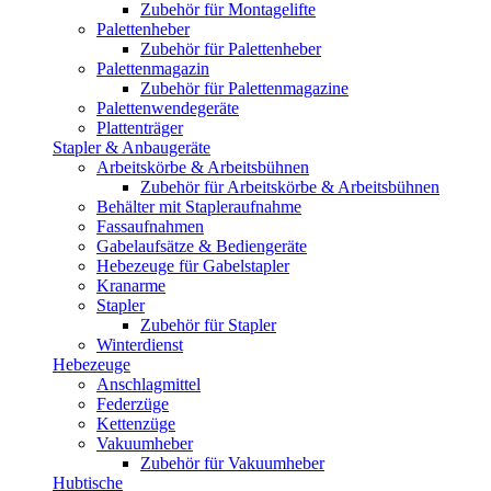
Zubehör für Montagelifte
Palettenheber
Zubehör für Palettenheber
Palettenmagazin
Zubehör für Palettenmagazine
Palettenwendegeräte
Plattenträger
Stapler & Anbaugeräte
Arbeitskörbe & Arbeitsbühnen
Zubehör für Arbeitskörbe & Arbeitsbühnen
Behälter mit Stapleraufnahme
Fassaufnahmen
Gabelaufsätze & Bediengeräte
Hebezeuge für Gabelstapler
Kranarme
Stapler
Zubehör für Stapler
Winterdienst
Hebezeuge
Anschlagmittel
Federzüge
Kettenzüge
Vakuumheber
Zubehör für Vakuumheber
Hubtische