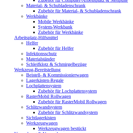
Zubehör für Computer-Arbeitsplatz & Stehpulte
Material- & Schubladenschrank
Zubehör für Material- & Schubladenschrank
Werkbänke
Mobile Werkbänke
System-Werkbank
Zubehör für Werkbänke
Arbeitsplatz-Hilfsmittel
Helfer
Zubehör für Helfer
Infektionsschutz
Materialständer
Schleifklotz & Schmirgelbezüge
Werkzeug-Bereitstellung
Beistell- & Kommissionierwagen
Lagerkästen-Regale
Lochplattensystem
Zubehör für Lochplattensystem
RasterMobil Rollwagen
Zubehör für RasterMobil Rollwagen
Schlitzwandsystem
Zubehör für Schlitzwandsystem
Sichtlagerkisten
Werkzeugwagen
Werkzeugwagen bestückt