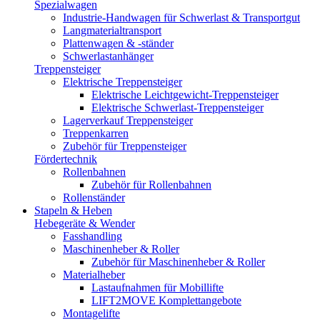
Spezialwagen
Industrie-Handwagen für Schwerlast & Transportgut
Langmaterialtransport
Plattenwagen & -ständer
Schwerlastanhänger
Treppensteiger
Elektrische Treppensteiger
Elektrische Leichtgewicht-Treppensteiger
Elektrische Schwerlast-Treppensteiger
Lagerverkauf Treppensteiger
Treppenkarren
Zubehör für Treppensteiger
Fördertechnik
Rollenbahnen
Zubehör für Rollenbahnen
Rollenständer
Stapeln & Heben
Hebegeräte & Wender
Fasshandling
Maschinenheber & Roller
Zubehör für Maschinenheber & Roller
Materialheber
Lastaufnahmen für Mobillifte
LIFT2MOVE Komplettangebote
Montagelifte