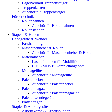
Lagerverkauf Treppensteiger
Treppenkarren
Zubehör für Treppensteiger
Fördertechnik
Rollenbahnen
Zubehör für Rollenbahnen
Rollenständer
Stapeln & Heben
Hebegeräte & Wender
Fasshandling
Maschinenheber & Roller
Zubehör für Maschinenheber & Roller
Materialheber
Lastaufnahmen für Mobillifte
LIFT2MOVE Komplettangebote
Montagelifte
Zubehör für Montagelifte
Palettenheber
Zubehör für Palettenheber
Palettenmagazin
Zubehör für Palettenmagazine
Palettenwendegeräte
Plattenträger
Stapler & Anbaugeräte
Arbeitskörbe & Arbeitsbühnen