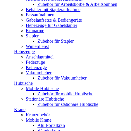
Zubehör für Arbeitskörbe & Arbeitsbühnen
Behälter mit Stapleraufnahme
Fassaufnahmen
Gabelaufsätze & Bediengeräte
Hebezeuge für Gabelstapler
Kranarme
Stapler
Zubehör für Stapler
Winterdienst
Hebezeuge
Anschlagmittel
Federzüge
Kettenzüge
Vakuumheber
Zubehör für Vakuumheber
Hubtische
Mobile Hubtische
Zubehör für mobile Hubtische
Stationäre Hubtische
Zubehör für stationäre Hubtische
Krane
Kranzubehör
Mobile Krane
Alu-Portalkran
Wanderkran