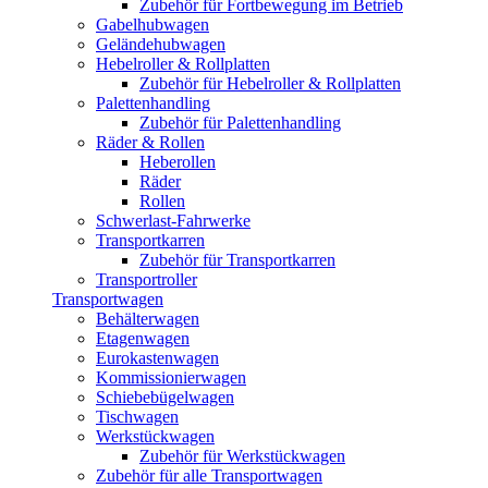
Zubehör für Fortbewegung im Betrieb
Gabelhubwagen
Geländehubwagen
Hebelroller & Rollplatten
Zubehör für Hebelroller & Rollplatten
Palettenhandling
Zubehör für Palettenhandling
Räder & Rollen
Heberollen
Räder
Rollen
Schwerlast-Fahrwerke
Transportkarren
Zubehör für Transportkarren
Transportroller
Transportwagen
Behälterwagen
Etagenwagen
Eurokastenwagen
Kommissionierwagen
Schiebebügelwagen
Tischwagen
Werkstückwagen
Zubehör für Werkstückwagen
Zubehör für alle Transportwagen