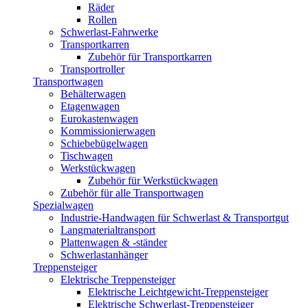
Räder
Rollen
Schwerlast-Fahrwerke
Transportkarren
Zubehör für Transportkarren
Transportroller
Transportwagen
Behälterwagen
Etagenwagen
Eurokastenwagen
Kommissionierwagen
Schiebebügelwagen
Tischwagen
Werkstückwagen
Zubehör für Werkstückwagen
Zubehör für alle Transportwagen
Spezialwagen
Industrie-Handwagen für Schwerlast & Transportgut
Langmaterialtransport
Plattenwagen & -ständer
Schwerlastanhänger
Treppensteiger
Elektrische Treppensteiger
Elektrische Leichtgewicht-Treppensteiger
Elektrische Schwerlast-Treppensteiger