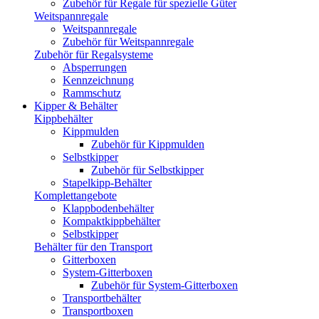
Zubehör für Regale für spezielle Güter
Weitspannregale
Weitspannregale
Zubehör für Weitspannregale
Zubehör für Regalsysteme
Absperrungen
Kennzeichnung
Rammschutz
Kipper & Behälter
Kippbehälter
Kippmulden
Zubehör für Kippmulden
Selbstkipper
Zubehör für Selbstkipper
Stapelkipp-Behälter
Komplettangebote
Klappbodenbehälter
Kompaktkippbehälter
Selbstkipper
Behälter für den Transport
Gitterboxen
System-Gitterboxen
Zubehör für System-Gitterboxen
Transportbehälter
Transportboxen