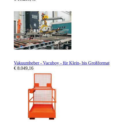
Vakuumheber - Vacuboy - für Klein- bis Großformat
€ 8.049,16